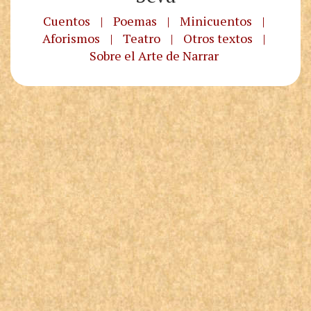
Cuentos
|
Poemas
|
Minicuentos
|
Aforismos
|
Teatro
|
Otros textos
|
Sobre el Arte de Narrar