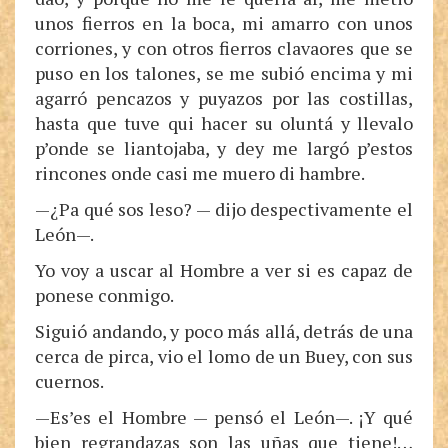
unos fierros en la boca, mi amarro con unos
corriones, y con otros fierros clavaores que se
puso en los talones, se me subió encima y mi
agarró pencazos y puyazos por las costillas,
hasta que tuve qui hacer su oluntá y llevalo
p’onde se liantojaba, y dey me largó p’estos
rincones onde casi me muero di hambre.
—¿Pa qué sos leso? — dijo despectivamente el
León—.
Yo voy a uscar al Hombre a ver si es capaz de
ponese conmigo.
Siguió andando, y poco más allá, detrás de una
cerca de pirca, vio el lomo de un Buey, con sus
cuernos.
—Es’es el Hombre — pensó el León—. ¡Y qué
bien regrandazas son las uñas que tiene!…