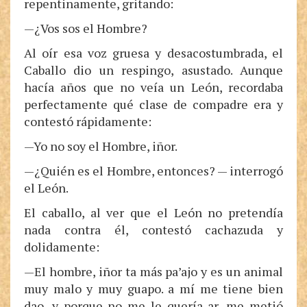
repentinamente, gritando:
—¿Vos sos el Hombre?
Al oír esa voz gruesa y desacostumbrada, el
Caballo dio un respingo, asustado. Aunque
hacía años que no veía un León, recordaba
perfectamente qué clase de compadre era y
contestó rápidamente:
—Yo no soy el Hombre, iñor.
—¿Quién es el Hombre, entonces? — interrogó
el León.
El caballo, al ver que el León no pretendía
nada contra él, contestó cachazuda y
dolidamente:
—El hombre, iñor ta más pa’ajo y es un animal
muy malo y muy guapo. a mí me tiene bien
dao, y porque no me le quería ar, me metió