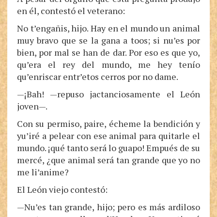
en él, contestó el veterano:
No t’engañis, hijo. Hay en el mundo un animal
muy bravo que se la gana a toos; si nu’es por
bien, por mal se han de dar. Por eso es que yo,
qu’era el rey del mundo, me hey tenío
qu’enriscar entr’etos cerros por no dame.
—¡Bah! —repuso jactanciosamente el León
joven—.
Con su permiso, paire, écheme la bendición y
yu’iré a pelear con ese animal para quitarle el
mundo. ¡qué tanto será lo guapo! Empués de su
mercé, ¿que animal será tan grande que yo no
me li’anime?
El León viejo contestó:
—Nu’es tan grande, hijo; pero es más ardiloso