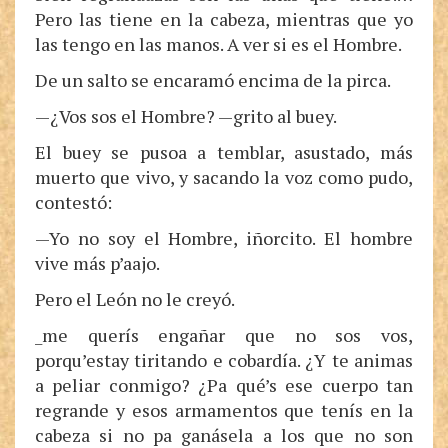
Pero las tiene en la cabeza, mientras que yo
las tengo en las manos. A ver si es el Hombre.
De un salto se encaramó encima de la pirca.
—¿Vos sos el Hombre? —grito al buey.
El buey se pusoa a temblar, asustado, más
muerto que vivo, y sacando la voz como pudo,
contestó:
—Yo no soy el Hombre, iñorcito. El hombre
vive más p’aajo.
Pero el León no le creyó.
_me querís engañar que no sos vos,
porqu’estay tiritando e cobardía. ¿Y te animas
a peliar conmigo? ¿Pa qué’s ese cuerpo tan
regrande y esos armamentos que tenís en la
cabeza si no pa ganásela a los que no son