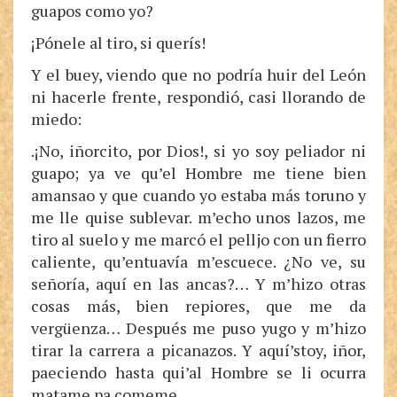
guapos como yo?
¡Pónele al tiro, si querís!
Y el buey, viendo que no podría huir del León
ni hacerle frente, respondió, casi llorando de
miedo:
.¡No, iñorcito, por Dios!, si yo soy peliador ni
guapo; ya ve qu’el Hombre me tiene bien
amansao y que cuando yo estaba más toruno y
me lle quise sublevar. m’echo unos lazos, me
tiro al suelo y me marcó el pelljo con un fierro
caliente, qu’entuavía m’escuece. ¿No ve, su
señoría, aquí en las ancas?… Y m’hizo otras
cosas más, bien repiores, que me da
vergüenza… Después me puso yugo y m’hizo
tirar la carrera a picanazos. Y aquí’stoy, iñor,
paeciendo hasta qui’al Hombre se li ocurra
matame pa comeme.