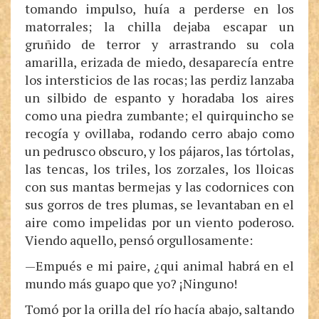
tomando impulso, huía a perderse en los
matorrales; la chilla dejaba escapar un
gruñido de terror y arrastrando su cola
amarilla, erizada de miedo, desaparecía entre
los intersticios de las rocas; las perdiz lanzaba
un silbido de espanto y horadaba los aires
como una piedra zumbante; el quirquincho se
recogía y ovillaba, rodando cerro abajo como
un pedrusco obscuro, y los pájaros, las tórtolas,
las tencas, los triles, los zorzales, los lloicas
con sus mantas bermejas y las codornices con
sus gorros de tres plumas, se levantaban en el
aire como impelidas por un viento poderoso.
Viendo aquello, pensó orgullosamente:
—Empués e mi paire, ¿qui animal habrá en el
mundo más guapo que yo? ¡Ninguno!
Tomó por la orilla del río hacía abajo, saltando