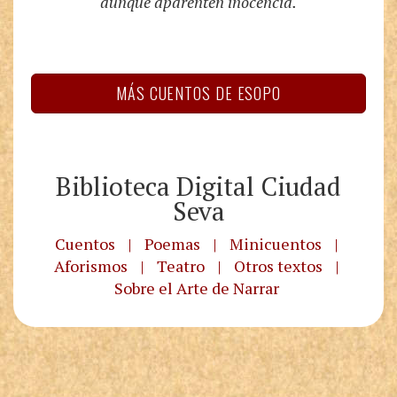
aunque aparenten inocencia.
MÁS CUENTOS DE ESOPO
Biblioteca Digital Ciudad
Seva
Cuentos
|
Poemas
|
Minicuentos
|
Aforismos
|
Teatro
|
Otros textos
|
Sobre el Arte de Narrar