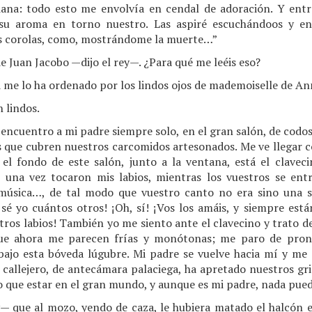
iana: todo esto me envolvía en cendal de adoración. Y entr
 su aroma en torno nuestro. Las aspiré escuchándoos y en
us corolas, como, mostrándome la muerte…”
e Juan Jacobo —dijo el rey—. ¿Para qué me leéis eso?
me lo ha ordenado por los lindos ojos de mademoiselle de An
 lindos.
 encuentro a mi padre siempre solo, en el gran salón, de codos
s que cubren nuestros carcomidos artesonados. Me ve llegar c
 el fondo de este salón, junto a la ventana, está el clavec
o una vez tocaron mis labios, mientras los vuestros se en
música…, de tal modo que vuestro canto no era sino una son
 sé yo cuántos otros! ¡Oh, sí! ¡Vos los amáis, y siempre est
tros labios! También yo me siento ante el clavecino y trato d
ue ahora me parecen frías y monótonas; me paro de pronto
bajo esta bóveda lúgubre. Mi padre se vuelve hacia mí y m
callejero, de antecámara palaciega, ha apretado nuestros gril
eo que estar en el gran mundo, y aunque es mi padre, nada pue
y— que al mozo, yendo de caza, le hubiera matado el halcón