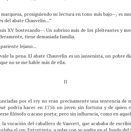
a marquesa, prosiguiendo su lectura en tono más bajo—, es mu
es del abate Chauvelin…”
 Luis XV bostezando—. Un sobrino más de los pleiteantes y me
deramente, tiene demasiada familia.
 pariente lejano…
ale la pena. El abate Chauvelin es un jansenista, un pobre dia
 que no se me hable más de ella.
II
unciadas por el rey no eran precisamente una sentencia de m
¿Qué podría hacer en 1756 un joven sin fortuna y de quien e
rse filósofo o acaso poeta; pero sin influencia, como en aquel 
 la vocación del caballero de Vauvert, que acababa de escribir
urlaba el rey. Entretanto, a solas con su padre en el fondo del 