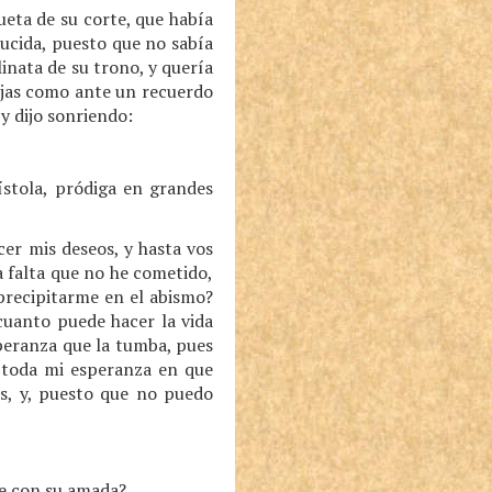
queta de su corte, que había
ducida, puesto que no sabía
inata de su trono, y quería
ejas como ante un recuerdo
 y dijo sonriendo:
stola, pródiga en grandes
er mis deseos, y hasta vos
a falta que no he cometido,
 precipitarme en el abismo?
cuanto puede hacer la vida
peranza que la tumba, pues
 toda mi esperanza en que
os, y, puesto que no puedo
se con su amada?