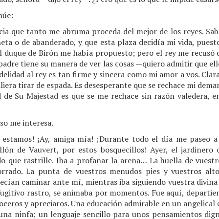
núe:
cia que tanto me abruma proceda del mejor de los reyes. Sabé
eta o de abanderado, y que esta plaza decidía mi vida, pues
 El duque de Birón me había propuesto; pero el rey me recus
 padre tiene su manera de ver las cosas —quiero admitir que el
idelidad al rey es tan firme y sincera como mi amor a vos. Cl
valiera tirar de espada. Es desesperante que se rechace mi dem
 de Su Majestad es que se me rechace sin razón valedera, 
Eso me interesa.
es estamos! ¡Ay, amiga mía! ¡Durante todo el día me paseo a 
llón de Vauvert, por estos bosquecillos! Ayer, el jardinero
do que rastrille. Iba a profanar la arena… La huella de vuestr
orrado. La punta de vuestros menudos pies y vuestros alt
ecían caminar ante mí, mientras iba siguiendo vuestra divina
ugitivo rastro, se animaba por momentos. Fue aquí, departiend
ceros y apreciaros. Una educación admirable en un angelical e
 una ninfa; un lenguaje sencillo para unos pensamientos dign