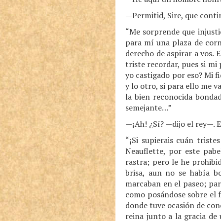
—Permitid, Sire, que conti
“Me sorprende que injusti
para mí una plaza de corn
derecho de aspirar a vos.
triste recordar, pues si mi
yo castigado por eso? Mi f
y lo otro, si para ello me 
la bien reconocida bondad
semejante…”
—¡Ah! ¿Sí? —dijo el rey—. 
“¡Si supierais cuán trist
Neauflette, por este pabe
rastra; pero le he prohibi
brisa, aun no se había b
marcaban en el paseo; par
como posándose sobre el f
donde tuve ocasión de cono
reina junto a la gracia de