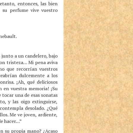
etanto, entonces, las bien
 su perfume vive vuestro
nebault.
 junto a un candelero, bajo
on tristeza… Mi pena aviva
ino que recorrían vuestros
treabrían dulcemente a los
risa. ¡Ah, qué deliciosos
án en vuestra memoria! ¡Su
e tocar una de esas sonatas
, y las oigo extinguirse,
e contempla desolado. ¿Qué
los. Me ve joven, ardiente,
de hacer…”
 en su propia mano? ¿Acaso