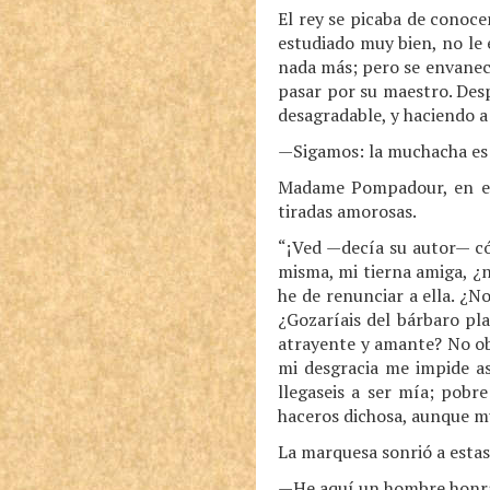
El rey se picaba de conocer
estudiado muy bien, no le 
nada más; pero se envanecí
pasar por su maestro. Des
desagradable, y haciendo a 
—Sigamos: la muchacha es 
Madame Pompadour, en el 
tiradas amorosas.
“¡Ved —decía su autor— có
misma, mi tierna amiga, ¿n
he de renunciar a ella. ¿N
¿Gozaríais del bárbaro pl
atrayente y amante? No ob
mi desgracia me impide a
llegaseis a ser mía; pobr
haceros dichosa, aunque m
La marquesa sonrió a estas
—He aquí un hombre honrad