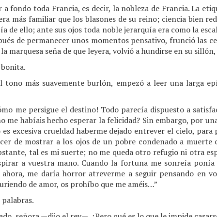
 a fondo toda Francia, es decir, la nobleza de Francia. La eti
era más familiar que los blasones de su reino; ciencia bien re
a de ello; ante sus ojos toda noble jerarquía era como la escal
pués de permanecer unos momentos pensativo, frunció las c
la marquesa seña de que leyera, volvió a hundirse en su sillón,
bonita.
tono más suavemente burlón, empezó a leer una larga epí
mo me persigue el destino! Todo parecía dispuesto a satisfac
o me habíais hecho esperar la felicidad? Sin embargo, por un
o es excesiva crueldad haberme dejado entrever el cielo, para
acer de mostrar a los ojos de un pobre condenado a muerte 
stante, tal es mi suerte; no me queda otro refugio ni otra es
spirar a vuestra mano. Cuando la fortuna me sonreía ponía
e ahora, me daría horror atreverme a seguir pensando en v
uriendo de amor, os prohíbo que me améis…”
 palabras.
o, señora —dijo el rey—. ¿Pero qué es lo que le impide casar