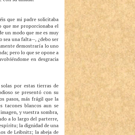
is que mi padre solicitaba
to que me proporcionaba el
ó de un modo que me es muy
lo sea una falta—, ¿debo ser
aramente demostraría lo uno
anda; pero lo que se opone a
envolviéndome en desgracia
solas por estas tierras de
 odioso se presentó con su
os pasos, más frágil que la
os tacones blancos aun se
 imagen, y vuestra sombra,
o a lo largo del parterre,
spíritu; la dignidad de una
os de Leibnitz; la abeja de