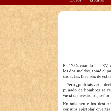
Libros
El Autor
En 1756, cuando Luis XV, c
los dos sueldos, tomó el p
sus actas. Dieciséis de est
—Pero ¿podríais ver —decí
puñado de hombres se res
vuestra investidura, señor 
No solamente los desterr
censura epistolar divertía