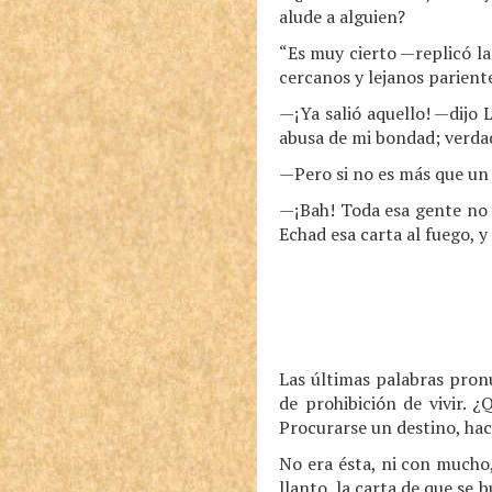
alude a alguien?
“Es muy cierto —replicó l
cercanos y lejanos parient
—¡Ya salió aquello! —dijo
abusa de mi bondad; verda
—Pero si no es más que un
—¡Bah! Toda esa gente no v
Echad esa carta al fuego, y
Las últimas palabras pron
de prohibición de vivir. 
Procurarse un destino, hace
No era ésta, ni con mucho,
llanto, la carta de que se b