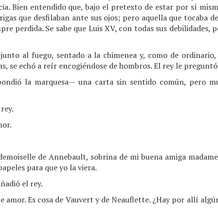
a. Bien entendido que, bajo el pretexto de estar por sí mism
trigas que desfilaban ante sus ojos; pero aquella que tocaba de 
pre perdida. Se sabe que Luis XV, con todas sus debilidades, p
junto al fuego, sentado a la chimenea y, como de ordinario,
as, se echó a reír encogiéndose de hombros. El rey le preguntó
ondió la marquesa— una carta sin sentido común, pero m
rey.
mor.
ademoiselle de Annebault, sobrina de mi buena amiga madame
apeles para que yo la viera.
ñadió el rey.
de amor. Es cosa de Vauvert y de Neauflette. ¿Hay por allí al