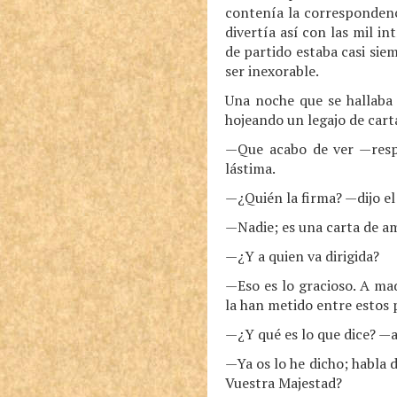
contenía la correspondenci
divertía así con las mil in
de partido estaba casi siem
ser inexorable.
Una noche que se hallaba 
hojeando un legajo de cart
—Que acabo de ver —resp
lástima.
—¿Quién la firma? —dijo el 
—Nadie; es una carta de a
—¿Y a quien va dirigida?
—Eso es lo gracioso. A m
la han metido entre estos p
—¿Y qué es lo que dice? —a
—Ya os lo he dicho; habla 
Vuestra Majestad?