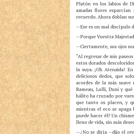
Platón en los labios de D
amadas flores esparcían
recuerdo. Ahora doblan s
—Ese es un mal discípulo d
—Porque Vuestra Majestad 
—Ciertamente, sus ojos son
“Al regresar de mis paseos
estos dorados descolorido
la suya. ¡Oh Atenaida! En
deliciosos dedos, que sol
acordes de la más suave 
Rameau, Lulli, Duni y qué
hálito ha cruzado por vues
que tanto os placen, y q
mientras el eco se apaga 
puede hacer él? Un chisme 
lleno de vida, sin más des
—¿No se diría —dijo el re