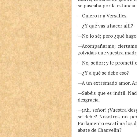
se paseaba por la estancia 
—Quiero ir a Versalles.
—¿Y qué vas a hacer allí?
—No lo sé; pero ¿qué hago
—Acompañarme; ciertament
¿olvidáis que vuestra mad
—No, señor; y le prometí c
—¿Y a qué se debe eso?
—A un extremado amor. Am
—Sabéis que es inútil. Na
desgracia.
—¡Ah, señor! ¡Vuestra des
se debe? Nosotros no per
Parlamento escatima los di
abate de Chauvelin?