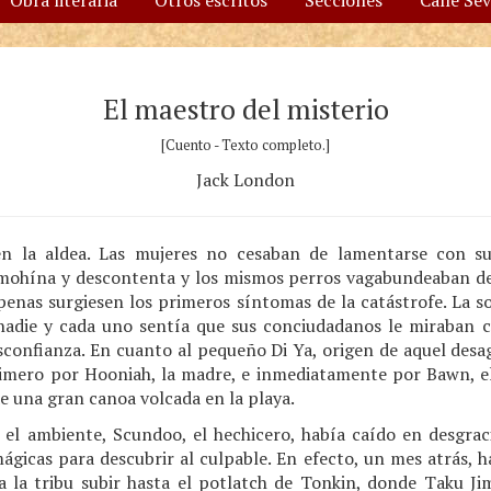
Obra literaria
Otros escritos
Secciones
Calle Se
El maestro del misterio
[Cuento - Texto completo.]
Jack London
en la aldea. Las mujeres no cesaban de lamentarse con s
ohína y descontenta y los mismos perros vagabundeaban de 
apenas surgiesen los primeros síntomas de la catástrofe. La 
 nadie y cada uno sentía que sus conciudadanos le miraban c
sconfianza. En cuanto al pequeño Di Ya, origen de aquel desa
imero por Hooniah, la madre, e inmediatamente por Bawn, e
de una gran canoa volcada en la playa.
el ambiente, Scundoo, el hechicero, había caído en desgra
mágicas para descubrir al culpable. En efecto, un mes atrás,
 a la tribu subir hasta el potlatch de Tonkin, donde Taku Jim