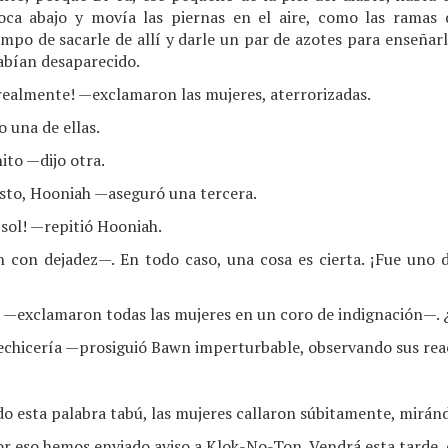
boca abajo y movía las piernas en el aire, como las ramas 
empo de sacarle de allí y darle un par de azotes para enseñarle
abían desaparecido.
realmente! —exclamaron las mujeres, aterrorizadas.
 una de ellas.
ito —dijo otra.
sto, Hooniah —aseguró una tercera.
sol! —repitió Hooniah.
 con dejadez—. En todo caso, una cosa es cierta. ¡Fue uno 
—exclamaron todas las mujeres en un coro de indignación—. 
echicería —prosiguió Bawn imperturbable, observando sus rea
 esta palabra tabú, las mujeres callaron súbitamente, miránd
 eso hemos enviado aviso a Klok-No-Ton. Vendrá esta tarde, 