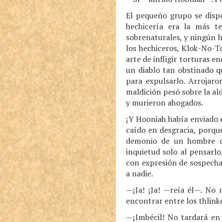
El pequeño grupo se dispe
hechicería era la más te
sobrenaturales, y ningún h
los hechiceros, Klok-No-To
arte de infligir torturas e
un diablo tan obstinado q
para expulsarlo. Arrojaro
maldición pesó sobre la al
y murieron ahogados.
¡Y Hooniah había enviado 
caído en desgracia, porqu
demonio de un hombre qu
inquietud solo al pensarlo
con expresión de sospecha.
a nadie.
—¡Ja! ¡Ja! —reía él—. No
encontrar entre los thlink
—¡Imbécil! No tardará en