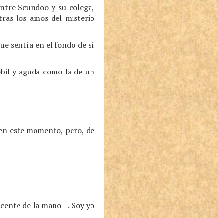
entre Scundoo y su colega,
tras los amos del misterio
e sentía en el fondo de sí
ébil y aguda como la de un
 en este momento, pero, de
ente de la mano—. Soy yo