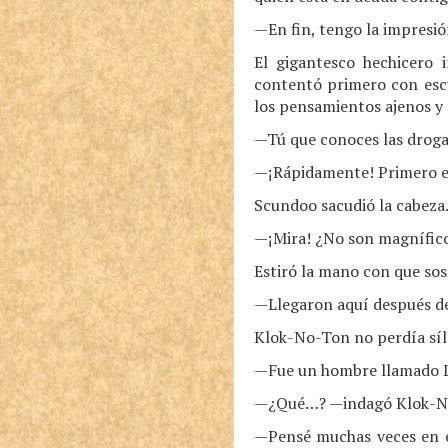
—En fin, tengo la impresió
El gigantesco hechicero 
contentó primero con escuc
los pensamientos ajenos y
—Tú que conoces las droga
—¡Rápidamente! Primero es 
Scundoo sacudió la cabeza
—¡Mira! ¿No son magnífico
Estiró la mano con que sost
—Llegaron aquí después de
Klok-No-Ton no perdía síla
—Fue un hombre llamado La
—¿Qué…? —indagó Klok-No
—Pensé muchas veces en e