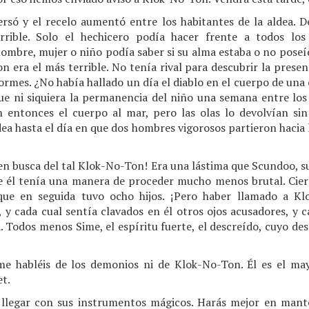
rsó y el recelo aumentó entre los habitantes de la aldea. De
rrible. Solo el hechicero podía hacer frente a todos lo
ombre, mujer o niño podía saber si su alma estaba o no poseíd
n era el más terrible. No tenía rival para descubrir la presen
normes. ¿No había hallado un día el diablo en el cuerpo de una
ue ni siquiera la permanencia del niño una semana entre los 
n entonces el cuerpo al mar, pero las olas lo devolvían sin 
dea hasta el día en que dos hombres vigorosos partieron hacia l
en busca del tal Klok-No-Ton! Era una lástima que Scundoo, su
e él tenía una manera de proceder mucho menos brutal. Ciert
e en seguida tuvo ocho hijos. ¡Pero haber llamado a K
, y cada cual sentía clavados en él otros ojos acusadores, y 
 Todos menos Sime, el espíritu fuerte, el descreído, cuyo des
 me habléis de los demonios ni de Klok-No-Ton. Él es el m
et.
 llegar con sus instrumentos mágicos. Harás mejor en mante