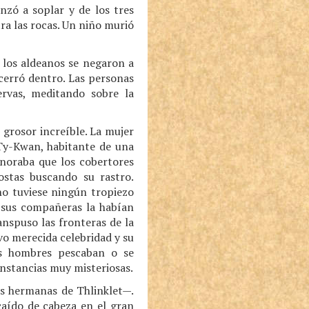
nzó a soplar y de los tres
ra las rocas. Un niño murió
 los aldeanos se negaron a
ncerró dentro. Las personas
rvas, meditando sobre la
grosor increíble. La mujer
Ty-Kwan, habitante de una
gnoraba que los cobertores
ostas buscando su rastro.
no tuviese ningún tropiezo
s sus compañeras la habían
anspuso las fronteras de la
vo merecida celebridad y su
os hombres pescaban o se
unstancias muy misteriosas.
us hermanas de Thlinklet—.
caído de cabeza en el gran