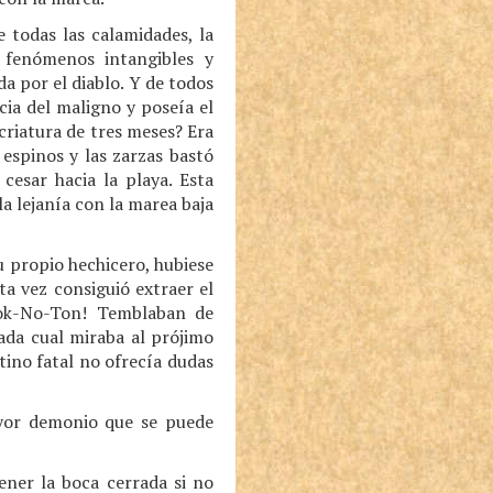
 todas las calamidades, la
s fenómenos intangibles y
a por el diablo. Y de todos
cia del maligno y poseía el
 criatura de tres meses? Era
espinos y las zarzas bastó
cesar hacia la playa. Esta
a lejanía con la marea baja
 propio hechicero, hubiese
a vez consiguió extraer el
lok-No-Ton! Temblaban de
cada cual miraba al prójimo
tino fatal no ofrecía dudas
ayor demonio que se puede
ner la boca cerrada si no