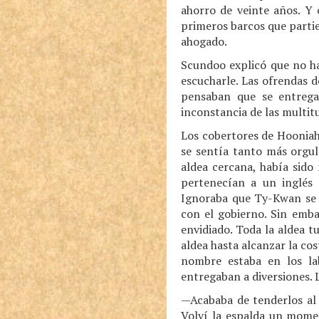
ahorro de veinte años. Y 
primeros barcos que partie
ahogado.
Scundoo explicó que no ha
escucharle. Las ofrendas d
pensaban que se entrega
inconstancia de las multit
Los cobertores de Hooniah
se sentía tanto más orgu
aldea cercana, había sido
pertenecían a un inglés 
Ignoraba que Ty-Kwan se h
con el gobierno. Sin emba
envidiado. Toda la aldea t
aldea hasta alcanzar la co
nombre estaba en los la
entregaban a diversiones. 
—Acababa de tenderlos al 
Volví la espalda un momen