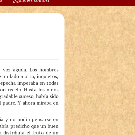
va
¿Quiénes somos?
u voz aguda. Los hombres
un lado a otro, inquietos,
sospecha imperaba en todas
on recelo. Hasta los niños
gradable suceso, había sido
l padre. Y ahora miraba en
cia y no podía pensarse en
 había predicho que un buen
 distribuía el fruto de un