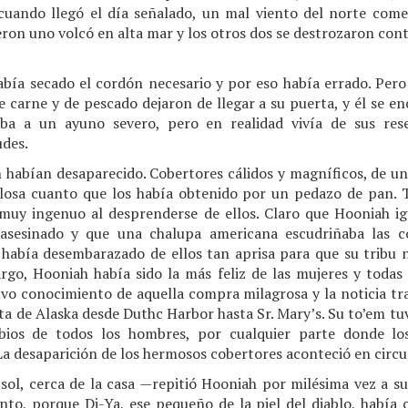
cuando llegó el día señalado, un mal viento del norte come
ron uno volcó en alta mar y los otros dos se destrozaron cont
bía secado el cordón necesario y por eso había errado. Pero
e carne y de pescado dejaron de llegar a su puerta, y él se e
ba a un ayuno severo, pero en realidad vivía de sus rese
udes.
 habían desaparecido. Cobertores cálidos y magníficos, de un 
llosa cuanto que los había obtenido por un pedazo de pan. 
 muy ingenuo al desprenderse de ellos. Claro que Hooniah i
asesinado y que una chalupa americana escudriñaba las c
abía desembarazado de ellos tan aprisa para que su tribu 
rgo, Hooniah había sido la más feliz de las mujeres y toda
uvo conocimiento de aquella compra milagrosa y la noticia tr
sta de Alaska desde Duthc Harbor hasta Sr. Mary’s. Su to’em tu
bios de todos los hombres, por cualquier parte donde l
La desaparición de los hermosos cobertores aconteció en circ
sol, cerca de la casa —repitió Hooniah por milésima vez a s
to, porque Di-Ya, ese pequeño de la piel del diablo, había 