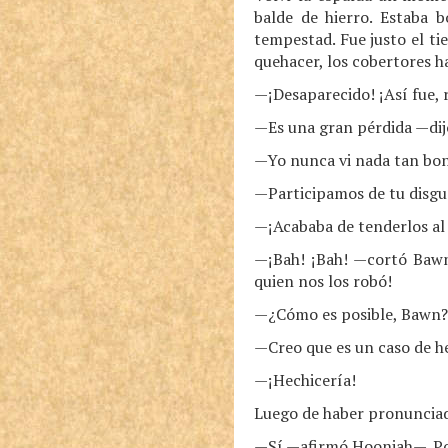
balde de hierro. Estaba 
tempestad. Fue justo el ti
quehacer, los cobertores h
—¡Desaparecido! ¡Así fue, 
—Es una gran pérdida —dijo
—Yo nunca vi nada tan bon
—Participamos de tu disgu
—¡Acababa de tenderlos al 
—¡Bah! ¡Bah! —cortó Bawn
quien nos los robó!
—¿Cómo es posible, Bawn? 
—Creo que es un caso de h
—¡Hechicería!
Luego de haber pronunciado
—Sí —afirmó Hooniah—. Por