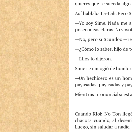
quieres que te suceda algo
Así hablaba La-Lah. Pero Si
—Yo soy Sime. Nada me asu
poseo ideas claras. Ni vos
—No, pero sí Scundoo —re
—¿Cómo lo sabes, hijo de t
—Ellos lo dijeron.
Sime se encogió de hombro
—Un hechicero es un homb
payasadas, payasadas y pa
Mientras pronunciaba estas
Cuando Klok-No-Ton llegó,
chacota cuando, al desemb
Luego, sin saludar a nadie,