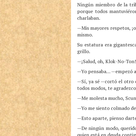
Ningún miembro de la trib
porque todos mantuviérons
charlaban.
—Mis mayores respetos, ¡o
mismo.
Su estatura era gigantesc
grillo.
—¡Salud, oh, Klok-No-Ton! 
—Yo pensaba… —empezó a 
—Sí, ya sé —cortó el otro
todos modos, te agradezco 
—Me molesta mucho, Scu
—Yo me siento colmado de 
—Esto aparte, pienso darte
—De ningún modo, querid
quien está en deuda contig