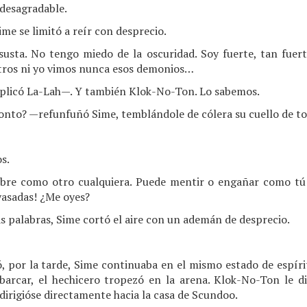
 desagradable.
me se limitó a reír con desprecio.
sta. No tengo miedo de la oscuridad. Soy fuerte, tan fuer
otros ni yo vimos nunca esos demonios…
plicó La-Lah—. Y también Klok-No-Ton. Lo sabemos.
onto? —refunfuñó Sime, temblándole de cólera su cuello de to
s.
re como otro cualquiera. Puede mentir o engañar como tú
yasadas! ¿Me oyes?
 palabras, Sime cortó el aire con un ademán de desprecio.
 por la tarde, Sime continuaba en el mismo estado de espírit
arcar, el hechicero tropezó en la arena. Klok-No-Ton le d
 dirigióse directamente hacia la casa de Scundoo.