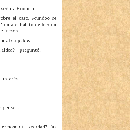
a señora Hooniah.
sobre el caso. Scundoo se
 Tenía el hábito de leer en
e fuesen.
r al culpable.
la aldea? —preguntó.
n interés.
es pensé…
Hermoso día, ¿verdad? Tus