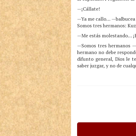
—¡Cállate!
—Ya me callo… —balbucea D
Somos tres hermanos: Kuzmá
—Me estás molestando… ¡Eh
—Somos tres hermanos —ma
hermano no debe responder
difunto general, Dios le t
saber juzgar, y no de cua