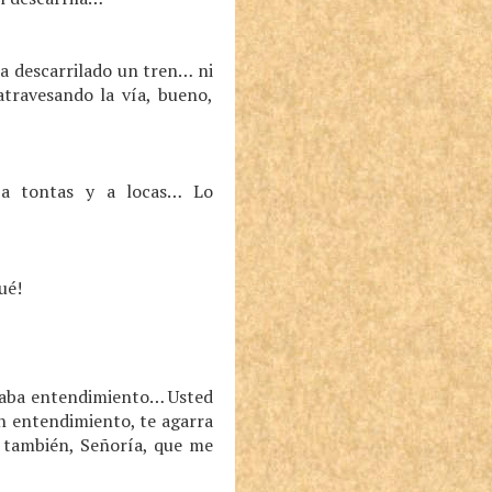
a descarrilado un tren… ni
atravesando la vía, bueno,
a tontas y a locas… Lo
ué!
 daba entendimiento… Usted
n entendimiento, te agarra
e también, Señoría, que me