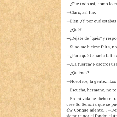
—¿Fue todo así, como lo e
—Claro, así fue.
—Bien. ¿Y por qué estabas 
—¿Qué?
—¡Dejáte de “qués” y respo
—Si no me hiciese falta, n
—¿Para qué te hacía falta 
—¿La tuerca? Nosotros us
—¿Quiénes?
—Nosotros, la gente… Los 
—Escucha, hermano, no te 
—En mi vida he dicho ni u
cree Su Señoría que se pu
eh? Conque miento… —Denís 
siempre por el fondo; el ú