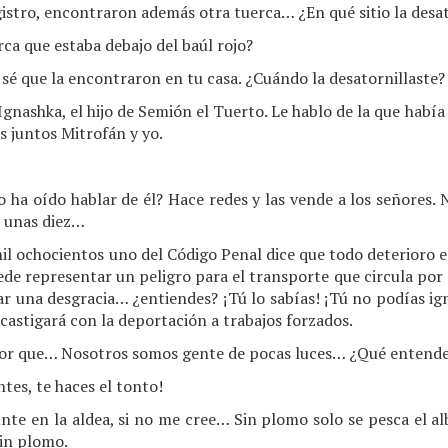
istro, encontraron además otra tuerca… ¿En qué sitio la desa
a que estaba debajo del baúl rojo?
sé que la encontraron en tu casa. ¿Cuándo la desatornillaste?
Ignashka, el hijo de Semión el Tuerto. Le hablo de la que había 
s juntos Mitrofán y yo.
ha oído hablar de él? Hace redes y las vende a los señores. 
e unas diez…
l ochocientos uno del Código Penal dice que todo deterioro e
e representar un peligro para el transporte que circula por d
r una desgracia… ¿entiendes? ¡Tú lo sabías! ¡Tú no podías ig
 castigará con la deportación a trabajos forzados.
ejor que… Nosotros somos gente de pocas luces… ¿Qué entend
tes, te haces el tonto!
te en la aldea, si no me cree… Sin plomo solo se pesca el alb
sin plomo.