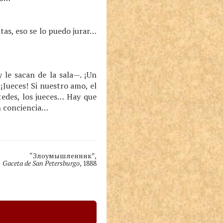
as, eso se lo puedo jurar…
le sacan de la sala—. ¡Un
Jueces! Si nuestro amo, el
stedes, los jueces… Hay que
n conciencia…
“Злоумышленник”,
Gaceta de San Petersburgo
, 1888