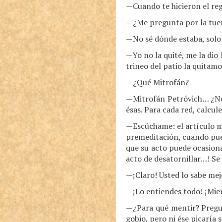
—Cuando te hicieron el reg
—¿Me pregunta por la tuerc
—No sé dónde estaba, solo 
—Yo no la quité, me la dio 
trineo del patio la quitamo
—¿Qué Mitrofán?
—Mitrofán Petróvich… ¿No 
ésas. Para cada red, calcul
—Escúchame: el artículo mi
premeditación, cuando pued
que su acto puede ocasiona
acto de desatornillar…! Se
—¡Claro! Usted lo sabe m
—¡Lo entiendes todo! ¡Mien
—¿Para qué mentir? Pregun
gobio, pero ni ése picaría 