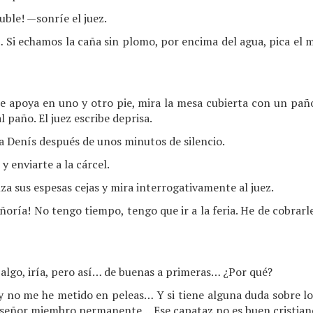
ble! —sonríe el juez.
i echamos la caña sin plomo, por encima del agua, pica el mú
s se apoya en uno y otro pie, mira la mesa cubierta con un pa
l paño. El juez escribe deprisa.
Denís después de unos minutos de silencio.
 enviarte a la cárcel.
za sus espesas cejas y mira interrogativamente al juez.
oría! No tengo tiempo, tengo que ir a la feria. He de cobrarle
 algo, iría, pero así… de buenas a primeras… ¿Por qué?
y no me he metido en peleas… Y si tiene alguna duda sobre los
l señor miembro permanente… Ese capataz no es buen cristia