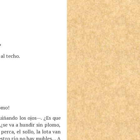
?
al techo.
lomo!
uiñando los ojos—. ¿Es que
¿se va a hundir sin plomo,
erca, el sollo, la lota van
uestro río no hay mubles… A