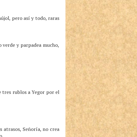
jol, pero así y todo, raras
ño verde y parpadea mucho,
 tres rublos a Yegor por el
 atrasos, Señoría, no crea
no…