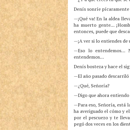
Denís sonríe pícaramente y
—¡Qué va! En la aldea lle
ha muerto gente… ¡Hombre,
entonces, puede que descar
—¡A ver si lo entiendes de u
—Eso lo entendemos… N
entendemos…
Denís bosteza y hace el sig
—El año pasado descarriló 
—¿Qué, Señoría?
—Digo que ahora entiendo 
—Para eso, Señoría, está 
ha averiguado el cómo y e
por el pescuezo y te llev
pegó dos veces en los dien