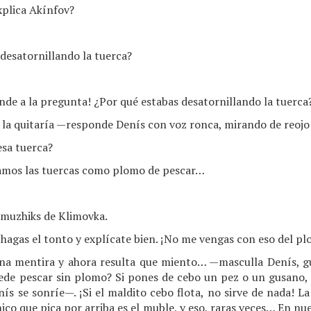
xplica Akínfov?
desatornillando la tuerca?
nde a la pregunta! ¿Por qué estabas desatornillando la tuerca
o la quitaría —responde Denís con voz ronca, mirando de reojo 
esa tuerca?
amos las tuercas como plomo de pescar…
muzhiks de Klimovka.
hagas el tonto y explícate bien. ¡No me vengas con eso del p
na mentira y ahora resulta que miento… —masculla Denís, g
ede pescar sin plomo? Si pones de cebo un pez o un gusano, 
se sonríe—. ¡Si el maldito cebo flota, no sirve de nada! La p
nico que pica por arriba es el muble, y eso, raras veces… En n