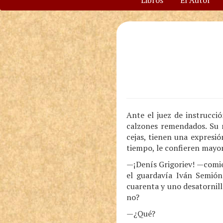
Libros
El Autor
Ante el juez de instrucc
calzones remendados. Su ro
cejas, tienen una expresi
tiempo, le confieren mayor
—¡Denís Grigoriev! —comien
el guardavía Iván Semióno
cuarenta y uno desatornilla
no?
—¿Qué?