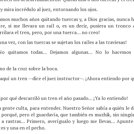
 mira incrédulo al juez, entornando los ojos.
vamos muchos años quitando tuercas y, a Dios gracias, nunca h
 si me llevara un raíl o, es un decir, pusiera un tronco 
rilara el tren, pero, por una tuerca… no creo!
na vez, con las tuercas se sujetan los raíles a las traviesas!
o quitamos todas… Dejamos algunas… No lo hacemos 
no de la cruz sobre la boca.
aquí un tren —dice el juez instructor—. ¡Ahora entiendo por q
por qué descarriló un tren el año pasado… ¡Ya lo entiendo!
la gente culta, para entender. Nuestro Señor sabía a quién le
l porqué, pero el guardavía, que también es muzhik, sin ningú
a a rastras… Primero, averígualo y luego me llevas… Apunt
tes y una en el pecho.