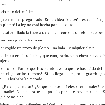
ras.
odo esto del muble?
quien me ha preguntado! En la aldea, los señores también pe
in plomo! La ley no está hecha para el tonto…
desatornillado la tuerca para hacer con ella un plomo de pes
ser para jugar a las tabas!
er cogido un trozo de plomo, una bala… cualquier clavo.
 tirado en el suelo, hay que comprarlo, y un clavo no vale.
ujero.
l tonto! Parece que has nacido ayer o que te has caído del c
e el quitar las tuercas? ¡Si no llega a ser por el guarda, p
! ¡Tú los habrías matado!
! ¿Para qué matar? ¿Es que somos infieles o criminales? ¡A 
a nadie! ¡Ni siquiera se me pasado por la cabeza esa idea! ¡S
Qué cosas dice…!
deben los descarrilamientos? Quitas una o dos tuercas y el tre