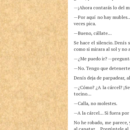
—¡Ahora contarás lo del mu
—Por aquí no hay mubles… S
veces pica.
—Bueno, cállate…
Se hace el silencio. Dení
como si mirara al sol y no a
—¿Me puedo ir? —pregunta 
—No. Tengo que detenerte y
Denís deja de parpadear, al
—¿Cómo? ¿A la cárcel? ¡Señ
tocino…
—Calla, no molestes.
—A la cárcel… Si fuera por
No he robado, me parece, 
al capataz… Pregúntele a