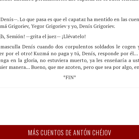
enís—. Lo que pasa es que el capataz ha mentido en las cuent
 Grigoriev, Yegor Grigoriev y yo, Denís Grigoriev.
, Semión! —grita el juez— ¡Llévatelo!
sculla Denís cuando dos corpulentos soldados le cogen y 
 por el otro! Kuzmá no paga y tú, Denís, responde por él… ¡
enga en la gloria, no estuviera muerto, ya les enseñaría a u
lquier manera… Bueno, que me azoten, pero que sea por algo, e
*FIN*
MÁS CUENTOS DE ANTÓN CHÉJOV