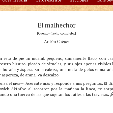
Obra literaria
Otros escritos
Secciones
Calle Se
El malhechor
[Cuento - Texto completo.]
Antón Chéjov
ión está de pie un muzhik pequeño, sumamente flaco, con ca
stro hirsuto, picado de viruelas, y sus ojos apenas visibles
ón huraña y áspera. En la cabeza, una mata de pelos enmaraña
 aspereza, de araña. Va descalzo.
za el juez—. Acércate más y responde a mis preguntas. El día 
vich Akínfov, al recorrer por la mañana la línea, te sorp
ndo una tuerca de las que sujetan los raíles a las traviesas. ¡É