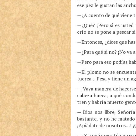
ese pez le gustan las anchu
—¿A cuento de qué viene t
—¿Qué? ¡Pero si es usted 
crío no se pone a pescar s
—Entonces, ¿dices que has 
—¿Para qué si no? ¡No va a 
—Pero para eso podías hab
—El plomo no se encuentra
tuerca… Pesa y tiene un ag
—¡Vaya manera de hacerse e
cabeza hueca, a qué conduc
tren y habría muerto gente
—¡Dios nos libre, Señoría
bastante, y no he matado 
¡Apiádate de nosotros…! ¡
—¿Y a qué crees tú que se 