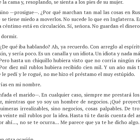
 la cama y, resoplando, se sienta a los pies de su mujer.
añino —prosigue—. ¿Por qué marchan tan mal las cosas en Ru
e se tiene miedo a moverlos. No sucede lo que en Inglaterra. 
 céntimo está en circulación. Sí, señora. No guardan el diner
 dormir.
 qué iba hablando? Ah, ya recuerdo. Con arreglo al espírit
n, y sería poco. Es un canalla y un idiota. Un idiota y nada más
ero hasta un chiquillo hubiera visto que no corría ningún ri
or diez mil rublos hubiera recibido cien mil. Y un año más 
e le pedí y le rogué, no me hizo el préstamo el muy estúpido.
rías en mi nombre.
ada el marido—. En cualquier caso, siempre me prestará los 
er, mientras que yo soy un hombre de negocios. ¡Qué proyec
 quimeras irrealizables, sino negocios, cosas palpables. De 
 veinte mil rublos por la idea. Hasta tú te darás cuenta del as
por ahí…, no se te ocurra… Me parece que ya te he dicho algo.
n otra ocasión…