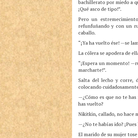
bachillerato por miedo a q
¡Qué asco de tipo!”.
Pero un estremecimiento
refunfuñando y con un ru
caballo.
“¡Ya ha vuelto ése! —se lam
La cólera se apodera de ell
“¡Espera un momento! —ruge
marcharte!”.
Salta del lecho y corre, 
colocando cuidadosamente 
—¿Cómo es que no te has i
has vuelto?
Nikitkin, callado, no hace 
—¿No te habías ido? ¡Pues
El marido de su mujer tose y