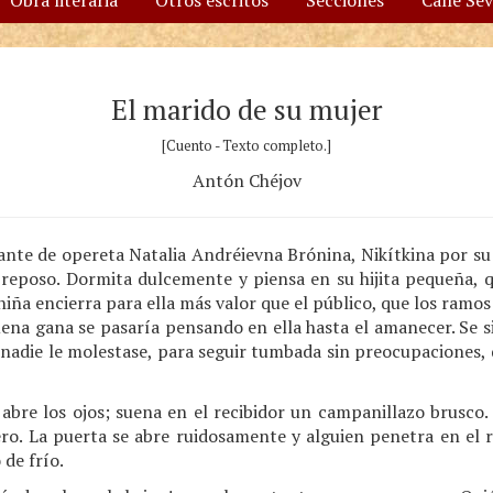
Obra literaria
Otros escritos
Secciones
Calle Se
El marido de su mujer
[Cuento - Texto completo.]
Antón Chéjov
tante de opereta Natalia Andréievna Brónina, Nikítkina por su
reposo. Dormita dulcemente y piensa en su hijita pequeña, qu
iña encierra para ella más valor que el público, que los ramos d
ena gana se pasaría pensando en ella hasta el amanecer. Se si
e nadie le molestase, para seguir tumbada sin preocupaciones
abre los ojos; suena en el recibidor un campanillazo brusco.
ero. La puerta se abre ruidosamente y alguien penetra en el 
de frío.