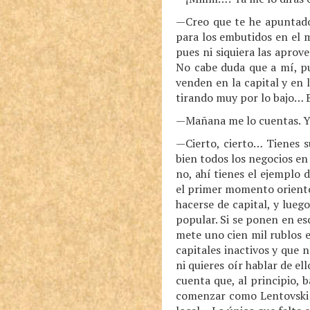
—Creo que te he apuntado 
para los embutidos en el m
pues ni siquiera las aprov
No cabe duda que a mí, pu
venden en la capital y en 
tirando muy por lo bajo… 
—Mañana me lo cuentas. Y
—Cierto, cierto… Tienes 
bien todos los negocios en
no, ahí tienes el ejemplo 
el primer momento orientó 
hacerse de capital, y lue
popular. Si se ponen en es
mete uno cien mil rublos e
capitales inactivos y que
ni quieres oír hablar de el
cuenta que, al principio,
comenzar como Lentovski;