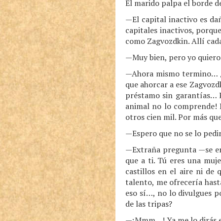
El marido palpa el borde de
—El capital inactivo es d
capitales inactivos, porqu
como Zagvozdkin. Allí cada
—Muy bien, pero yo quiero
—Ahora mismo termino… ¿De
que ahorcar a ese Zagvozdki
préstamo sin garantías… P
animal no lo comprende! P
otros cien mil. Por más qu
—Espero que no se lo pedi
—Extraña pregunta —se enf
que a ti. Tú eres una muj
castillos en el aire ni de
talento, me ofrecería hasta
eso sí…, no lo divulgues 
de las tripas?
—¡Mmm…! Ya me lo dirás e