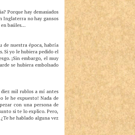
sia? Porque hay demasiados
En Inglaterra no hay gansos
o en baúles…
u de nuestra época, habría
. Si yo le hubiera pedido el
esgo. ¡Sin embargo, el muy
tarde se hubiera embolsado
diez mil rublos a mí antes
to le he expuesto! Nada de
tropezar con una persona de
unto si te lo explico. Pero,
 ¿Te he hablado alguna vez