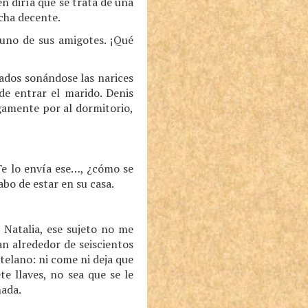
n diría que se trata de una
cha decente.
uno de sus amigotes. ¡Qué
gados sonándose las narices
de entrar el marido. Denis
argamente por al dormitorio,
Te lo envía ese…, ¿cómo se
abo de estar en su casa.
 Natalia, ese sujeto no me
an alrededor de seiscientos
telano: ni come ni deja que
te llaves, no sea que se le
nada.