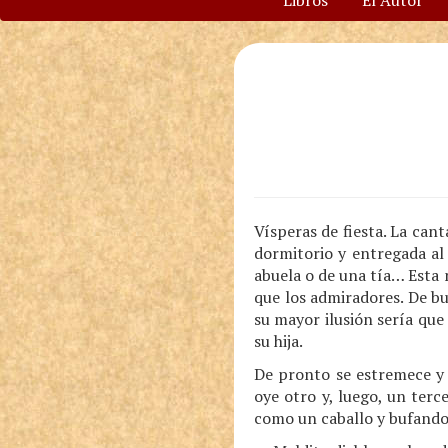
Libros
El Autor
Vísperas de fiesta. La can
dormitorio y entregada al 
abuela o de una tía… Esta n
que los admiradores. De bu
su mayor ilusión sería qu
su hija.
De pronto se estremece y 
oye otro y, luego, un terc
como un caballo y bufando 