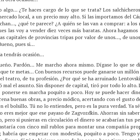
algo… ¿Te haces cargo de lo que se trata? Los salchichero
ercado local, a un precio muy alto. Si las importamos del Cá
echan…, ¿qué te parece? ¿A quién se las van a comprar: a los
es las voy a vender diez veces más baratas. Ahora hagamos 
las capitales de provincias tripas por valor de unos…, de unos
Bueno, pues si…
a tendrás ocasión…
sueño. Pardón… Me marcho ahora mismo. Dígase lo que se dig
 que te metas… Con buenos recursos puede ganarse un millón h
del teatro, de tu profesión. ¿Por qué se ha arruinado Lentovsk
mal el asunto. Sin disponer de capital, tiró por todo lo alto.
go ponerse en marcha poquito a poco. Hoy se puede hacer dine
cena buenas obras, a precio módico, acertando con el gusto de
n el bolsillo. Tú no lo entiendes, pero es la pura verdad. Ya s
 no eres mejor que ese payaso de Zagvozdkin. Ahorras sin sabe
lo, pero si pusieras en circulación el dinero se acabarían tus
 bastaría con cinco mil rublos para montar una compañía pro
 habría que empezar con modestia, poquito a poco. Tengo ya