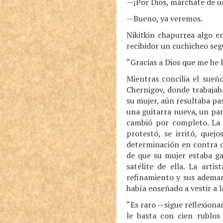
—¡Por Dios, márchate de un
—Bueno, ya veremos.
Nikitkin chapurrea algo en
recibidor un cuchicheo seg
“Gracias a Dios que me he 
Mientras concilia el sueñ
Chernigov, donde trabajaba
su mujer, aún resultaba pa
una guitarra nueva, un pan
cambió por completo. La c
protestó, se irritó, quej
determinación en contra de
de que su mujer estaba ga
satélite de ella. La arti
refinamiento y sus ademan
había enseñado a vestir a l
“Es raro —sigue reflexiona
le basta con cien rublos