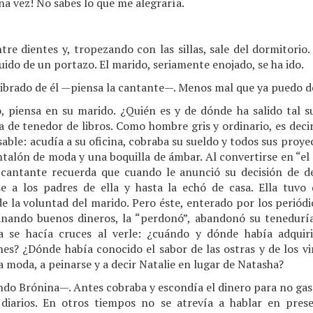
a vez! No sabes lo que me alegraría.
tre dientes y, tropezando con las sillas, sale del dormitorio
uido de un portazo. El marido, seriamente enojado, se ha ido.
librado de él —piensa la cantante—. Menos mal que ya puedo d
o, piensa en su marido. ¿Quién es y de dónde ha salido tal s
 de tenedor de libros. Como hombre gris y ordinario, es decir
sable: acudía a su oficina, cobraba su sueldo y todos sus proy
talón de moda y una boquilla de ámbar. Al convertirse en “el
antante recuerda que cuando le anunció su decisión de ded
ose a los padres de ella y hasta la echó de casa. Ella tuv
 la voluntad del marido. Pero éste, enterado por los periódi
nando buenos dineros, la “perdonó”, abandonó su teneduría
sta se hacía cruces al verle: ¿cuándo y dónde había adqui
es? ¿Dónde había conocido el sabor de las ostras y de los v
a moda, a peinarse y a decir Natalie en lugar de Natasha?
ndo Brónina—. Antes cobraba y escondía el dinero para no gas
 diarios. En otros tiempos no se atrevía a hablar en pres