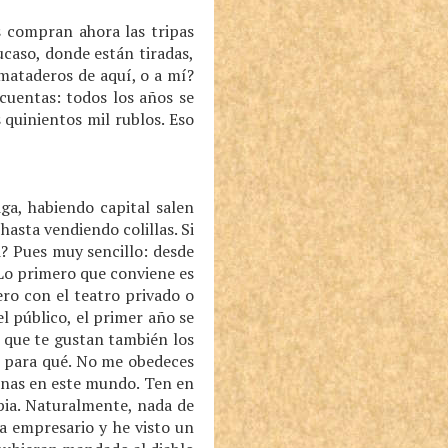
s compran ahora las tripas
ucaso, donde están tiradas,
 mataderos de aquí, o a mí?
cuentas: todos los años se
 quinientos mil rublos. Eso
a, habiendo capital salen
asta vendiendo colillas. Si
i? Pues muy sencillo: desde
 Lo primero que conviene es
ro con el teatro privado o
l público, el primer año se
é que te gustan también los
r para qué. No me obedeces
 penas en este mundo. Ten en
pia. Naturalmente, nada de
 empresario y he visto un