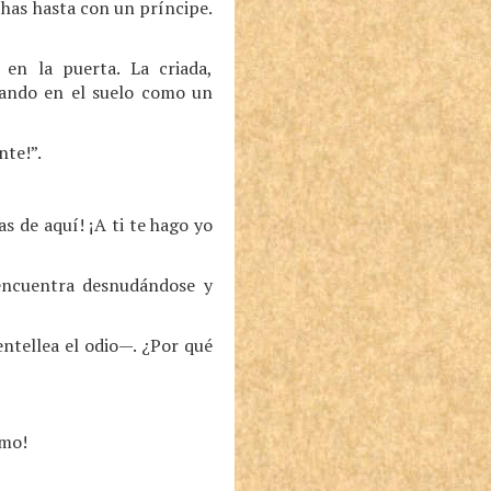
chas hasta con un príncipe.
en la puerta. La criada,
eando en el suelo como un
nte!”.
s de aquí! ¡A ti te hago yo
e encuentra desnudándose y
ntellea el odio—. ¿Por qué
smo!