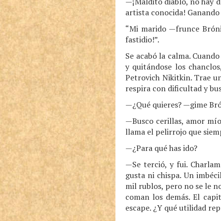
—¡Maldito diablo, no hay d
artista conocida! Ganando 
“Mi marido —frunce Bróni
fastidio!”.
Se acabó la calma. Cuando 
y quitándose los chanclos
Petrovich Nikitkin. Trae un
respira con dificultad y bu
—¿Qué quieres? —gime Brón
—Busco cerillas, amor mío
llama el pelirrojo que siem
—¿Para qué has ido?
—Se terció, y fui. Charla
gusta ni chispa. Un imbéci
mil rublos, pero no se le 
coman los demás. El capita
escape. ¿Y qué utilidad re