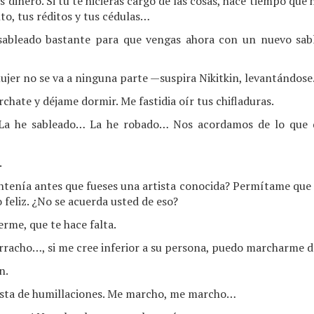
s dinero. Si tú te hicieras cargo de las cosas, hace tiempo qu
to, tus réditos y tus cédulas…
bleado bastante para que vengas ahora con un nuevo sable
er no se va a ninguna parte —suspira Nikitkin, levantándose
chate y déjame dormir. Me fastidia oír tus chifladuras.
 La he sableado… La he robado… Nos acordamos de lo que 
.
tenía antes que fueses una artista conocida? Permítame que l
o feliz. ¿No se acuerda usted de eso?
rme, que te hace falta.
rracho…, si me cree inferior a su persona, puedo marcharme d
n.
sta de humillaciones. Me marcho, me marcho…