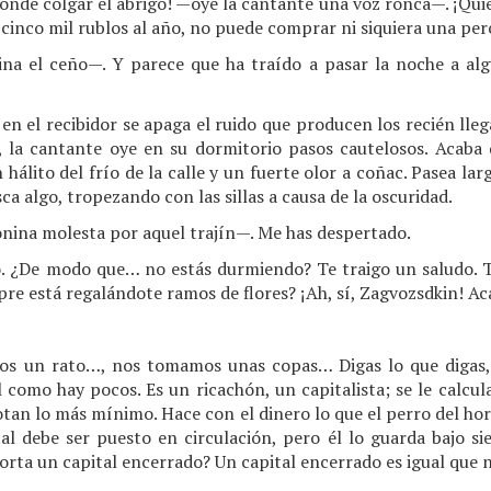
ónde colgar el abrigo! —oye la cantante una voz ronca—. ¡Quié
cinco mil rublos al año, no puede comprar ni siquiera una per
na el ceño—. Y parece que ha traído a pasar la noche a alg
en el recibidor se apaga el ruido que producen los recién lle
, la cantante oye en su dormitorio pasos cautelosos. Acaba 
 hálito del frío de la calle y un fuerte olor a coñac. Pasea l
sca algo, tropezando con las sillas a causa de la oscuridad.
ina molesta por aquel trajín—. Me has despertado.
. ¿De modo que… no estás durmiendo? Te traigo un saludo. 
pre está regalándote ramos de flores? ¡Ah, sí, Zagvozsdkin! Ac
mos un rato…, nos tomamos unas copas… Digas lo que digas,
l como hay pocos. Es un ricachón, un capitalista; se le calcul
notan lo más mínimo. Hace con el dinero lo que el perro del hor
l debe ser puesto en circulación, pero él lo guarda bajo sie
porta un capital encerrado? Un capital encerrado es igual que 