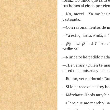
local… Lo único que falta e
tus bonos al cinco por cien
—No, merci… Ya me has sa
castigada…
—Con razonamientos de muj
—Ya estoy harta. Anda, már
—¡Ejem…! ¡Siii…! Claro…
pedimos.
—Nunca te he pedido nada
—¿De veras? ¿Quién te man
usted de la miseria y la hiz
—Bueno, vete a dormir. Due
—Si le parece que estoy bo
—Márchate. Harás muy bie
—Claro que me marcho. Ba