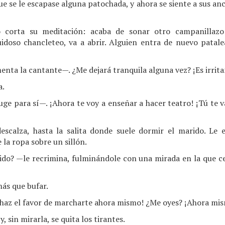
ue se le escapase alguna patochada, y ahora se siente a sus an
 corta su meditación: acaba de sonar otro campanillazo 
idoso chancleteo, va a abrir. Alguien entra de nuevo patal
enta la cantante—. ¿Me dejará tranquila alguna vez? ¡Es irrita
a.
 para sí—. ¡Ahora te voy a enseñar a hacer teatro! ¡Tú te va
descalza, hasta la salita donde suele dormir el marido. L
la ropa sobre un sillón.
do? —le recrimina, fulminándole con una mirada en la que ce
más que bufar.
 haz el favor de marcharte ahora mismo! ¿Me oyes? ¡Ahora mi
, sin mirarla, se quita los tirantes.