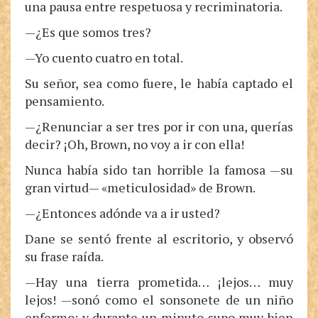
una pausa entre respetuosa y recriminatoria.
—¿Es que somos tres?
—Yo cuento cuatro en total.
Su señor, sea como fuere, le había captado el
pensamiento.
—¿Renunciar a ser tres por ir con una, querías
decir? ¡Oh, Brown, no voy a ir con ella!
Nunca había sido tan horrible la famosa —su
gran virtud— «meticulosidad» de Brown.
—¿Entonces adónde va a ir usted?
Dane se sentó frente al escritorio, y observó
su frase raída.
—Hay una tierra prometida… ¡lejos… muy
lejos! —sonó como el sonsonete de un niño
enfermo; y durante un minuto supo muy bien