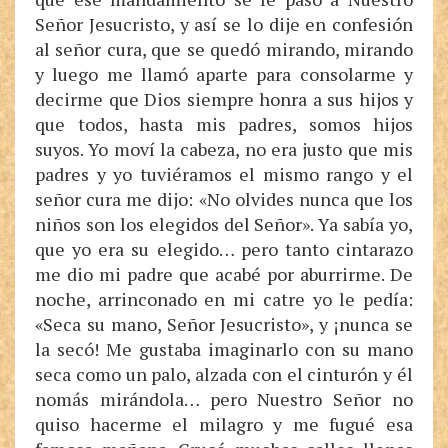
Señor Jesucristo, y así se lo dije en confesión
al señor cura, que se quedó mirando, mirando
y luego me llamó aparte para consolarme y
decirme que Dios siempre honra a sus hijos y
que todos, hasta mis padres, somos hijos
suyos. Yo moví la cabeza, no era justo que mis
padres y yo tuviéramos el mismo rango y el
señor cura me dijo: «No olvides nunca que los
niños son los elegidos del Señor». Ya sabía yo,
que yo era su elegido… pero tanto cintarazo
me dio mi padre que acabé por aburrirme. De
noche, arrinconado en mi catre yo le pedía:
«Seca su mano, Señor Jesucristo», y ¡nunca se
la secó! Me gustaba imaginarlo con su mano
seca como un palo, alzada con el cinturón y él
nomás mirándola… pero Nuestro Señor no
quiso hacerme el milagro y me fugué esa