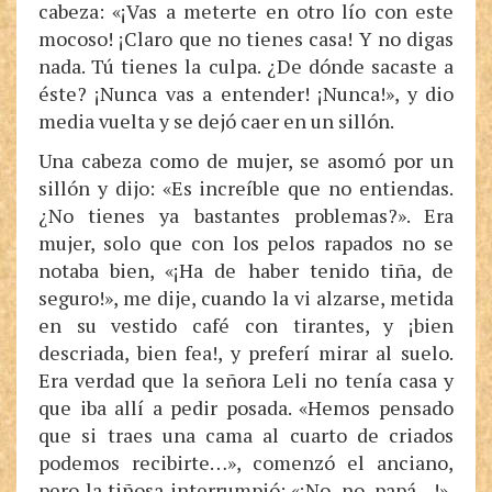
cabeza: «¡Vas a meterte en otro lío con este
mocoso! ¡Claro que no tienes casa! Y no digas
nada. Tú tienes la culpa. ¿De dónde sacaste a
éste? ¡Nunca vas a entender! ¡Nunca!», y dio
media vuelta y se dejó caer en un sillón.
Una cabeza como de mujer, se asomó por un
sillón y dijo: «Es increíble que no entiendas.
¿No tienes ya bastantes problemas?». Era
mujer, solo que con los pelos rapados no se
notaba bien, «¡Ha de haber tenido tiña, de
seguro!», me dije, cuando la vi alzarse, metida
en su vestido café con tirantes, y ¡bien
descriada, bien fea!, y preferí mirar al suelo.
Era verdad que la señora Leli no tenía casa y
que iba allí a pedir posada. «Hemos pensado
que si traes una cama al cuarto de criados
podemos recibirte…», comenzó el anciano,
pero la tiñosa interrumpió: «¡No, no, papá…!»,