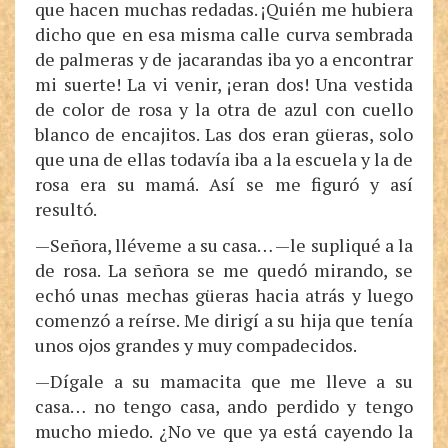
que hacen muchas redadas. ¡Quién me hubiera
dicho que en esa misma calle curva sembrada
de palmeras y de jacarandas iba yo a encontrar
mi suerte! La vi venir, ¡eran dos! Una vestida
de color de rosa y la otra de azul con cuello
blanco de encajitos. Las dos eran güeras, solo
que una de ellas todavía iba a la escuela y la de
rosa era su mamá. Así se me figuró y así
resultó.
—Señora, lléveme a su casa… —le supliqué a la
de rosa. La señora se me quedó mirando, se
echó unas mechas güeras hacia atrás y luego
comenzó a reírse. Me dirigí a su hija que tenía
unos ojos grandes y muy compadecidos.
—Dígale a su mamacita que me lleve a su
casa… no tengo casa, ando perdido y tengo
mucho miedo. ¿No ve que ya está cayendo la