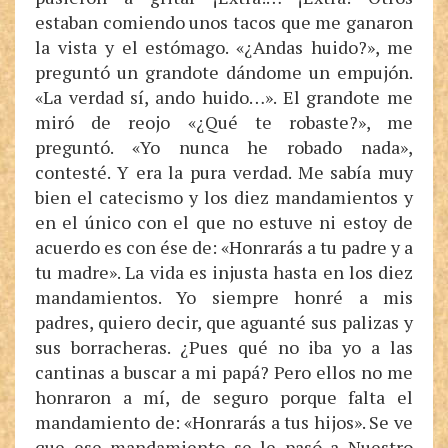
estaban comiendo unos tacos que me ganaron
la vista y el estómago. «¿Andas huido?», me
preguntó un grandote dándome un empujón.
«La verdad sí, ando huido…». El grandote me
miró de reojo «¿Qué te robaste?», me
preguntó. «Yo nunca he robado nada»,
contesté. Y era la pura verdad. Me sabía muy
bien el catecismo y los diez mandamientos y
en el único con el que no estuve ni estoy de
acuerdo es con ése de: «Honrarás a tu padre y a
tu madre». La vida es injusta hasta en los diez
mandamientos. Yo siempre honré a mis
padres, quiero decir, que aguanté sus palizas y
sus borracheras. ¿Pues qué no iba yo a las
cantinas a buscar a mi papá? Pero ellos no me
honraron a mí, de seguro porque falta el
mandamiento de: «Honrarás a tus hijos». Se ve
que ese mandamiento se le pasó a Nuestro