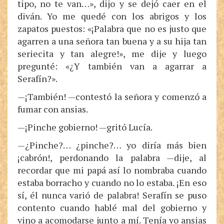
tipo, no te van…», dijo y se dejó caer en el
diván. Yo me quedé con los abrigos y los
zapatos puestos: «¡Palabra que no es justo que
agarren a una señora tan buena y a su hija tan
seriecita y tan alegre!», me dije y luego
pregunté: «¿Y también van a agarrar a
Serafín?».
—¡También! —contestó la señora y comenzó a
fumar con ansias.
—¡Pinche gobierno! —gritó Lucía.
—¿Pinche?… ¿pinche?… yo diría más bien
¡cabrón!, perdonando la palabra —dije, al
recordar que mi papá así lo nombraba cuando
estaba borracho y cuando no lo estaba. ¡En eso
sí, él nunca varió de palabra! Serafín se puso
contento cuando hablé mal del gobierno y
vino a acomodarse junto a mí. Tenía yo ansias