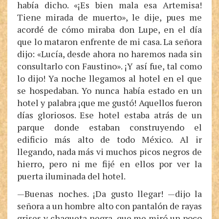
había dicho. «¡Es bien mala esa Artemisa!
Tiene mirada de muerto», le dije, pues me
acordé de cómo miraba don Lupe, en el día
que lo mataron enfrente de mi casa. La señora
dijo: «Lucía, desde ahora no haremos nada sin
consultarlo con Faustino». ¡Y así fue, tal como
lo dijo! Ya noche llegamos al hotel en el que
se hospedaban. Yo nunca había estado en un
hotel y palabra ¡que me gustó! Aquellos fueron
días gloriosos. Ese hotel estaba atrás de un
parque donde estaban construyendo el
edificio más alto de todo México. Al ir
llegando, nada más vi muchos picos negros de
hierro, pero ni me fijé en ellos por ver la
puerta iluminada del hotel.
—Buenas noches. ¡Da gusto llegar! —dijo la
señora a un hombre alto con pantalón de rayas
grises y chaqueta negra, que me miró un poco