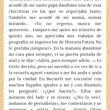
acordé de mi santo papá dándome una de esas
chicotizas en las que se regocijaba tanto.
También me acordé de mi mamá, nomás
mirando… «Yo no regreso, nunca me
quisieron… tampoco me quiso mi señorita de
quinto año, no apreciaba mis trabajos de
geografía, ni siquiera los de Historia Patria. No
le gustaba ¡ninguno!». En la mañana abandoné
mi casa para siempre, vi su puerta pintada de
azul y le dije: «Adiós, para siempre adiós…». Es
triste decirlo, pero así sucedió y en vez de ir a
la escuela agarré camino y me fui anda y anda
por la ciudad. En Bucareli me encontré con
muchos fugados iguales a mí y con disimulo
les pregunté: «¿Qué hacen?». Ellos me
miraron del lado y se rieron: «¿No lo ves?,
andamos de periodistas», me contestaron y se
pusieron a gritar ¡Extra!… ¡Extra! Otros