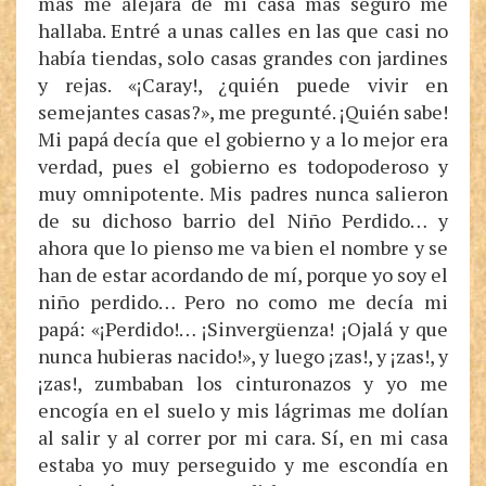
más me alejara de mi casa más seguro me
hallaba. Entré a unas calles en las que casi no
había tiendas, solo casas grandes con jardines
y rejas. «¡Caray!, ¿quién puede vivir en
semejantes casas?», me pregunté. ¡Quién sabe!
Mi papá decía que el gobierno y a lo mejor era
verdad, pues el gobierno es todopoderoso y
muy omnipotente. Mis padres nunca salieron
de su dichoso barrio del Niño Perdido… y
ahora que lo pienso me va bien el nombre y se
han de estar acordando de mí, porque yo soy el
niño perdido… Pero no como me decía mi
papá: «¡Perdido!… ¡Sinvergüenza! ¡Ojalá y que
nunca hubieras nacido!», y luego ¡zas!, y ¡zas!, y
¡zas!, zumbaban los cinturonazos y yo me
encogía en el suelo y mis lágrimas me dolían
al salir y al correr por mi cara. Sí, en mi casa
estaba yo muy perseguido y me escondía en