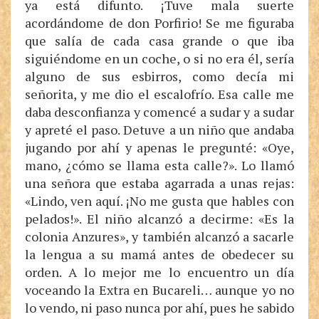
ya está difunto. ¡Tuve mala suerte
acordándome de don Porfirio! Se me figuraba
que salía de cada casa grande o que iba
siguiéndome en un coche, o si no era él, sería
alguno de sus esbirros, como decía mi
señorita, y me dio el escalofrío. Esa calle me
daba desconfianza y comencé a sudar y a sudar
y apreté el paso. Detuve a un niño que andaba
jugando por ahí y apenas le pregunté: «Oye,
mano, ¿cómo se llama esta calle?». Lo llamó
una señora que estaba agarrada a unas rejas:
«Lindo, ven aquí. ¡No me gusta que hables con
pelados!». El niño alcanzó a decirme: «Es la
colonia Anzures», y también alcanzó a sacarle
la lengua a su mamá antes de obedecer su
orden. A lo mejor me lo encuentro un día
voceando la Extra en Bucareli… aunque yo no
lo vendo, ni paso nunca por ahí, pues he sabido