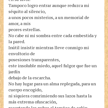
Tampoco logro entrar aunque reduzca mi
séquito al silencio,
a unos pocos misterios, a un memorial de
amor, a mis
peores estrellas.
No cabe ni mi sombra entre cada embestida y
la pared.
Inútil insistir mientras lleve conmigo mi
envoltorio de
posesiones transparentes,
este insoluble miedo, aquel fulgor que fue un
jardín
debajo de la escarcha.
No hay lugar para un alma replegada, para un
cuerpo encogido,
ni siquiera comrimiendo sus lazos hasta la
más extrema ofuscación,
recortando las nubes al tamñao de aglún