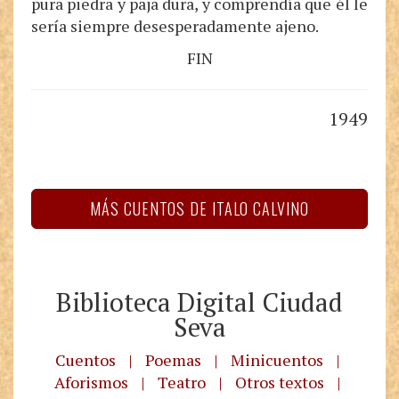
pura piedra y paja dura, y comprendía que él le
sería siempre desesperadamente ajeno.
FIN
1949
MÁS CUENTOS DE ITALO CALVINO
Biblioteca Digital Ciudad
Seva
Cuentos
|
Poemas
|
Minicuentos
|
Aforismos
|
Teatro
|
Otros textos
|