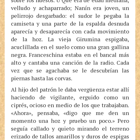
sobre los huesos. U Qué era de edad mediana,
velludo y achaparrado; Nanín era joven, un
pelirrojo desgarbado: el sudor le pegaba la
camiseta y una parte de la espalda desnuda
aparecía y desaparecía con cada movimiento
de la hoz. La vieja Girumina espigaba,
acuclillada en el suelo como una gran gallina
negra. Franceschina estaba en el bancal más
alto y cantaba una canción de la radio. Cada
vez que se agachaba se le descubrían las
piernas hasta las corvas.
Al hijo del patrón le daba vergüenza estar allí
haciendo de vigilante, erguido como un
ciprés, ocioso en medio de los que trabajaban.
«Ahora», pensaba, «digo que me den un
momento una hoz y pruebo un poco.» Pero
seguía callado y quieto mirando el terreno
erizado de tallos amarillos y duros de espigas