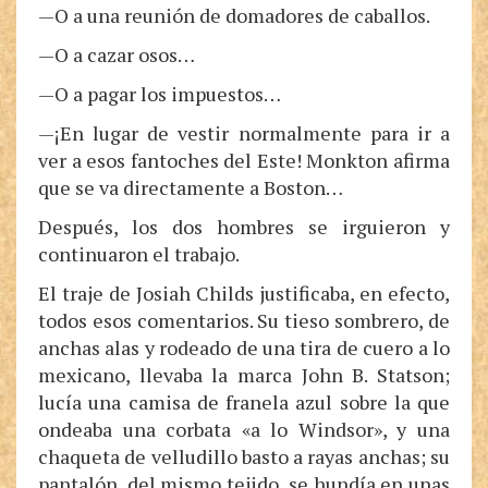
—O a una reunión de domadores de caballos.
—O a cazar osos…
—O a pagar los impuestos…
—¡En lugar de vestir normalmente para ir a
ver a esos fantoches del Este! Monkton afirma
que se va directamente a Boston…
Después, los dos hombres se irguieron y
continuaron el trabajo.
El traje de Josiah Childs justificaba, en efecto,
todos esos comentarios. Su tieso sombrero, de
anchas alas y rodeado de una tira de cuero a lo
mexicano, llevaba la marca John B. Statson;
lucía una camisa de franela azul sobre la que
ondeaba una corbata «a lo Windsor», y una
chaqueta de velludillo basto a rayas anchas; su
pantalón, del mismo tejido, se hundía en unas