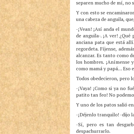
separen mucho de mí, no se
Y con esto se encaminaron 
una cabeza de anguila, que,
-¡Vean! ¡Así anda el mund
de anguila-. ¡A ver! ¿Qué
anciana pata que está all
regordeta. Fíjense, además
alcanzar. Es tanto como de
los hombres. ¡Anímense y 
como mamá y papá… Eso es.
Todos obedecieron, pero lo
-¡Vaya! ¡Como si ya no f
patito tan feo! No podemo
Y uno de los patos salió en
-¡Déjenlo tranquilo! -dijo 
-Sí, pero es tan desgar
despachurrarlo.