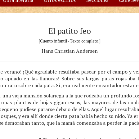
Obra literaria
Otros escritos
Secciones
Calle Se
El patito feo
[Cuento infantil - Texto completo.]
Hans Christian Andersen
de verano! ¡Qué agradable resultaba pasear por el campo y ver 
o apilado en las llanuras! Sobre sus largas patas rojas iba 
un rato sobre cada pata. Sí, era realmente encantador estar 
lí una vieja mansión solariega a la que rodeaba un profundo fo
 unas plantas de hojas gigantescas, las mayores de las cual
pequeño pudiese pararse debajo de ellas. Aquel lugar resultab
osques, y era allí donde cierta pata había hecho su nido. Ya e
 se demoraban tanto, que la mamá comenzaba a perder la pacie