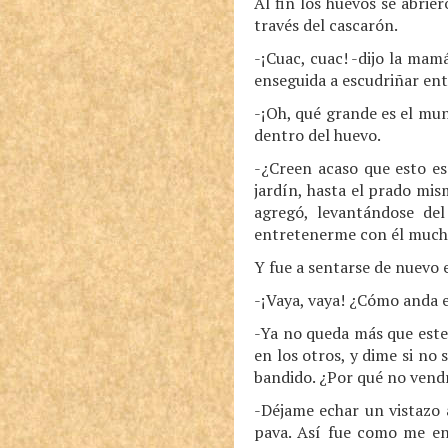
Al fin los huevos se abrie
través del cascarón.
-¡Cuac, cuac! -dijo la mam
enseguida a escudriñar entr
-¡Oh, qué grande es el mun
dentro del huevo.
-¿Creen acaso que esto es
jardín, hasta el prado mi
agregó, levantándose de
entretenerme con él much
Y fue a sentarse de nuevo e
-¡Vaya, vaya! ¿Cómo anda e
-Ya no queda más que este
en los otros, y dime si no
bandido. ¿Por qué no vend
-Déjame echar un vistazo 
pava. Así fue como me eng