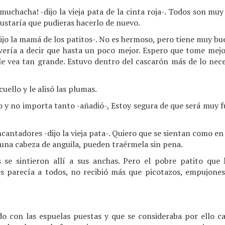
 muchacha! -dijo la vieja pata de la cinta roja-. Todos son mu
gustaría que pudieras hacerlo de nuevo.
dijo la mamá de los patitos-. No es hermoso, pero tiene muy bu
vería a decir que hasta un poco mejor. Espero que tome mej
le vea tan grande. Estuvo dentro del cascarón más de lo nece
cuello y le alisó las plumas.
 y no importa tanto -añadió-, Estoy segura de que será muy fu
cantadores -dijo la vieja pata-. Quiero que se sientan como en 
una cabeza de anguila, pueden traérmela sin pena.
 se sintieron allí a sus anchas. Pero el pobre patito que 
es parecía a todos, no recibió más que picotazos, empujones
do con las espuelas puestas y que se consideraba por ello ca