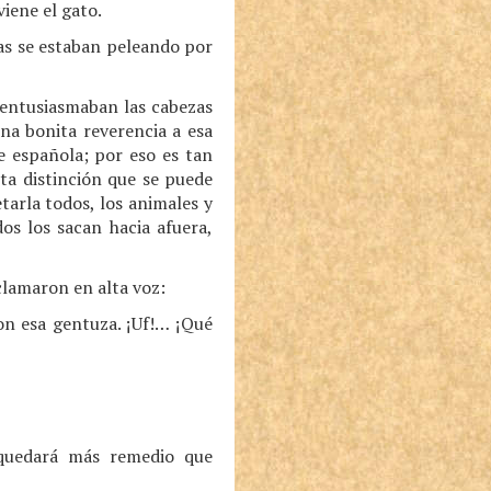
iene el gato.
ias se estaban peleando por
 entusiasmaban las cabezas
na bonita reverencia a esa
e española; por eso es tan
lta distinción que se puede
tarla todos, los animales y
os los sacan hacia afuera,
clamaron en alta voz:
n esa gentuza. ¡Uf!… ¡Qué
 quedará más remedio que