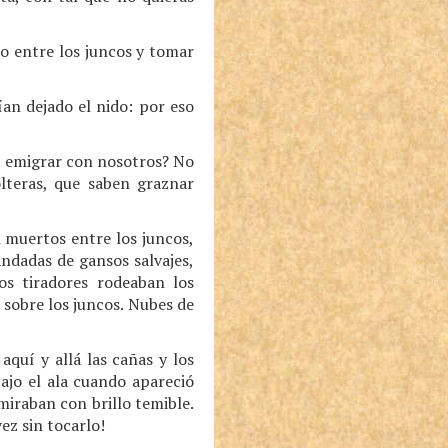
lo entre los juncos y tomar
an dejado el nido: por eso
s emigrar con nosotros? No
olteras, que saben graznar
n muertos entre los juncos,
ndadas de gansos salvajes,
os tiradores rodeaban los
 sobre los juncos. Nubes de
quí y allá las cañas y los
bajo el ala cuando apareció
miraban con brillo temible.
vez sin tocarlo!