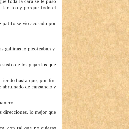
ue toda la cara se le puso
r tan feo y porque todo el
e patito se vio acosado por
s gallinas lo picoteaban y,
 susto de los pajaritos que
rriendo hasta que, por fin,
che abrumado de cansancio y
pañero.
s direcciones, lo mejor que
ta, con tal que no quieras