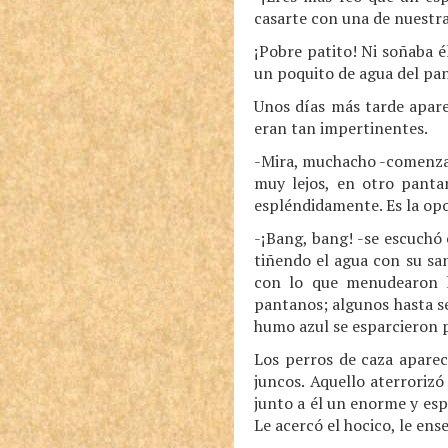
casarte con una de nuestr
¡Pobre patito! Ni soñaba é
un poquito de agua del pa
Unos días más tarde apare
eran tan impertinentes.
-Mira, muchacho -comenzar
muy lejos, en otro pantan
espléndidamente. Es la opo
-¡Bang, bang! -se escuchó 
tiñendo el agua con su sa
con lo que menudearon lo
pantanos; algunos hasta se
humo azul se esparcieron po
Los perros de caza aparec
juncos. Aquello aterrorizó
junto a él un enorme y esp
Le acercó el hocico, le en