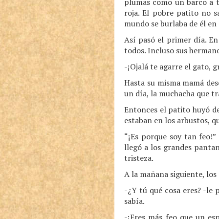
plumas como un barco a to
roja. El pobre patito no 
mundo se burlaba de él en e
Así pasó el primer día. En
todos. Incluso sus herman
-¡Ojalá te agarre el gato, 
Hasta su misma mamá deseab
un día, la muchacha que tra
Entonces el patito huyó de
estaban en los arbustos, qu
“¡Es porque soy tan feo!” 
llegó a los grandes pantan
tristeza.
A la mañana siguiente, los
-¿Y tú qué cosa eres? -le 
sabía.
-¡Eres más feo que un esp