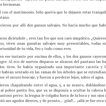
as hermanas.
l con el matrimonio. Sólo quería que lo dejasen estar tranqui
ntano.
cieron por allí dos gansos salvajes. No hacía mucho que habí
on diciéndole-, eres tan feo que nos caes simpático. ¿Quiere
o, viven unas gansitas salvajes muy presentables, todas s
rtunidad de tu vida, feo y todo como eres.
en ese instante por encima de ellos, y los dos gansos cayero
ngre. Al eco de nuevos disparos se alzaron del pantano las ba
s tiros. Se había organizado una importante cacería y l
 habían sentado en las ramas de los árboles que se extendían
r el oscuro boscaje, y fueron a perderse lejos, sobre el agua.
ieron chapaleando entre el agua, y, a su avance, doblándose a
 al pobre patito feo, que ya se disponía a ocultar la cabeza 
antoso perro: la lengua le colgaba fuera de la boca y sus ojos 
señó sus agudos dientes, y de pronto…
¡plaf!… ¡allá se fue otra 