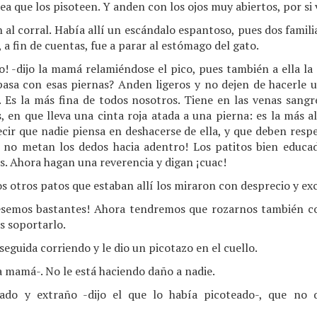
a que los pisoteen. Y anden con los ojos muy abiertos, por si v
al corral. Había allí un escándalo espantoso, pues dos famil
 a fin de cuentas, fue a parar al estómago del gato.
o! -dijo la mamá relamiéndose el pico, pues también a ella la
 pasa con esas piernas? Anden ligeros y no dejen de hacerle u
í. Es la más fina de todos nosotros. Tiene en las venas sangr
, en que lleva una cinta roja atada a una pierna: es la más a
cir que nadie piensa en deshacerse de ella, y que deben respe
no metan los dedos hacia adentro! Los patitos bien educad
 Ahora hagan una reverencia y digan ¡cuac!
s otros patos que estaban allí los miraron con desprecio y ex
uésemos bastantes! Ahora tendremos que rozarnos también co
s soportarlo.
seguida corriendo y le dio un picotazo en el cuello.
la mamá-. No le está haciendo daño a nadie.
bado y extraño -dijo el que lo había picoteado-, que no