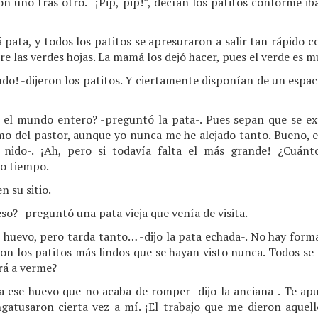
ron uno tras otro. “¡Pip, pip!”, decían los patitos conforme 
á pata, y todos los patitos se apresuraron a salir tan rápido
e las verdes hojas. La mamá los dejó hacer, pues el verde es m
do! -dijeron los patitos. Y ciertamente disponían de un espa
 el mundo entero? -preguntó la pata-. Pues sepan que se e
smo del pastor, aunque yo nunca me he alejado tanto. Bueno, e
l nido-. ¡Ah, pero si todavía falta el más grande! ¿Cuán
o tiempo.
n su sitio.
so? -preguntó una pata vieja que venía de visita.
 huevo, pero tarda tanto… -dijo la pata echada-. No hay forma
 son los patitos más lindos que se hayan visto nunca. Todos se
rá a verme?
a ese huevo que no acaba de romper -dijo la anciana-. Te ap
atusaron cierta vez a mí. ¡El trabajo que me dieron aquell