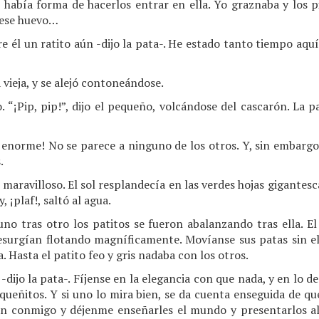
 había forma de hacerlos entrar en ella. Yo graznaba y los 
 ese huevo…
e él un ratito aún -dijo la pata-. He estado tanto tiempo aqu
 vieja, y se alejó contoneándose.
. “¡Pip, pip!”, dijo el pequeño, volcándose del cascarón. La p
n enorme! No se parece a ninguno de los otros. Y, sin embargo
.
 maravilloso. El sol resplandecía en las verdes hojas gigantes
, ¡plaf!, saltó al agua.
uno tras otro los patitos se fueron abalanzando tras ella. E
esurgían flotando magníficamente. Movíanse sus patas sin e
. Hasta el patito feo y gris nadaba con los otros.
-dijo la pata-. Fíjense en la elegancia con que nada, y en lo 
queñitos. Y si uno lo mira bien, se da cuenta enseguida de q
n conmigo y déjenme enseñarles el mundo y presentarlos al