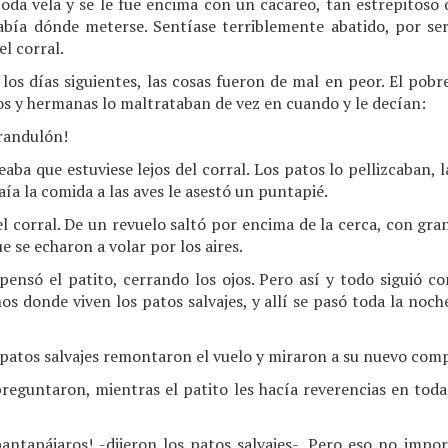
da vela y se le fue encima con un cacareo, tan estrepitoso q
sabía dónde meterse. Sentíase terriblemente abatido, por se
l corral.
 los días siguientes, las cosas fueron de mal en peor. El pobr
os y hermanas lo maltrataban de vez en cuando y le decían:
grandulón!
a que estuviese lejos del corral. Los patos lo pellizcaban, la
ía la comida a las aves le asestó un puntapié.
l corral. De un revuelo saltó por encima de la cerca, con gran
e se echaron a volar por los aires.
pensó el patito, cerrando los ojos. Pero así y todo siguió co
os donde viven los patos salvajes, y allí se pasó toda la no
 patos salvajes remontaron el vuelo y miraron a su nuevo com
preguntaron, mientras el patito les hacía reverencias en toda
antapájaros! -dijeron los patos salvajes-. Pero eso no impor