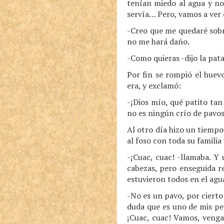
tenían miedo al agua y no
servía… Pero, vamos a ver
-Creo que me quedaré sobr
no me hará daño.
-Como quieras -dijo la pata
Por fin se rompió el huevo
era, y exclamó:
-¡Dios mío, qué patito ta
no es ningún crío de pavos
Al otro día hizo un tiempo
al foso con toda su familia y
-¡Cuac, cuac! -llamaba. Y 
cabezas, pero enseguida r
estuvieron todos en el agua
-No es un pavo, por cierto 
duda que es uno de mis pe
¡Cuac, cuac! Vamos, venga