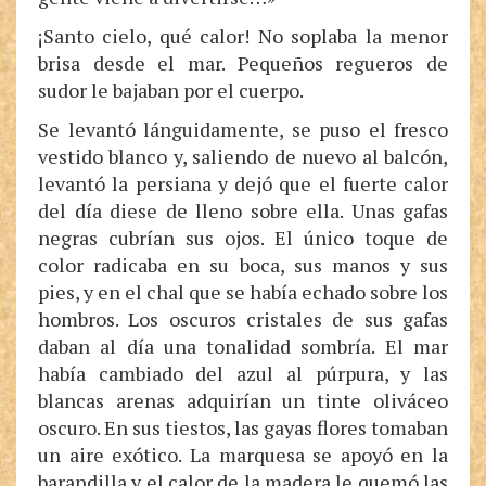
¡Santo cielo, qué calor! No soplaba la menor
brisa desde el mar. Pequeños regueros de
sudor le bajaban por el cuerpo.
Se levantó lánguidamente, se puso el fresco
vestido blanco y, saliendo de nuevo al balcón,
levantó la persiana y dejó que el fuerte calor
del día diese de lleno sobre ella. Unas gafas
negras cubrían sus ojos. El único toque de
color radicaba en su boca, sus manos y sus
pies, y en el chal que se había echado sobre los
hombros. Los oscuros cristales de sus gafas
daban al día una tonalidad sombría. El mar
había cambiado del azul al púrpura, y las
blancas arenas adquirían un tinte oliváceo
oscuro. En sus tiestos, las gayas flores tomaban
un aire exótico. La marquesa se apoyó en la
barandilla y el calor de la madera le quemó las