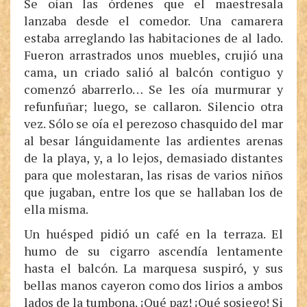
Se oían las órdenes que el maestresala
lanzaba desde el comedor. Una camarera
estaba arreglando las habitaciones de al lado.
Fueron arrastrados unos muebles, crujió una
cama, un criado salió al balcón contiguo y
comenzó abarrerlo… Se les oía murmurar y
refunfuñar; luego, se callaron. Silencio otra
vez. Sólo se oía el perezoso chasquido del mar
al besar lánguidamente las ardientes arenas
de la playa, y, a lo lejos, demasiado distantes
para que molestaran, las risas de varios niños
que jugaban, entre los que se hallaban los de
ella misma.
Un huésped pidió un café en la terraza. El
humo de su cigarro ascendía lentamente
hasta el balcón. La marquesa suspiró, y sus
bellas manos cayeron como dos lirios a ambos
lados de la tumbona. ¡Qué paz! ¡Qué sosiego! Si