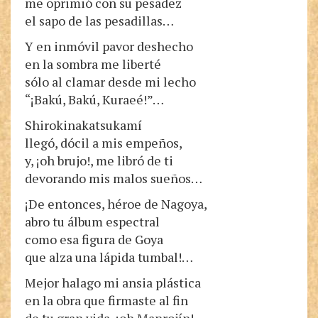
me oprimió con su pesadez
el sapo de las pesadillas…
Y en inmóvil pavor deshecho
en la sombra me liberté
sólo al clamar desde mi lecho
“¡Bakú, Bakú, Kuraeé!”…
Shirokinakatsukamí
llegó, dócil a mis empeños,
y, ¡oh brujo!, me libró de ti
devorando mis malos sueños…
¡De entonces, héroe de Nagoya,
abro tu álbum espectral
como esa figura de Goya
que alza una lápida tumbal!…
Mejor halago mi ansia plástica
en la obra que firmaste al fin