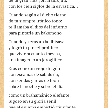
de tu gran vida, ¡oh Manrojín!,
con los cien siglos de la esvástica…
Cuando según el dicho tierno
de tu siempre irónico tono:
te llamaba el dios del infierno
para pintarle un kakemono.
Cuando ya eras un bodhisava
y logró tu pincel prolífico
que viviera cuanto trazaba,
una imagen o un jeroglífico…
Eras como un viejo dragón
con escamas de sabiduría,
con sendas garras de león
sobre la noche y sobre el día;
como un brahamánico elefante,
rugoso en su gloria senil,
que al enigma embistió triunfante