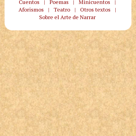
Cuentos
|
Poemas
|
Minicuentos
|
Aforismos
|
Teatro
|
Otros textos
|
Sobre el Arte de Narrar