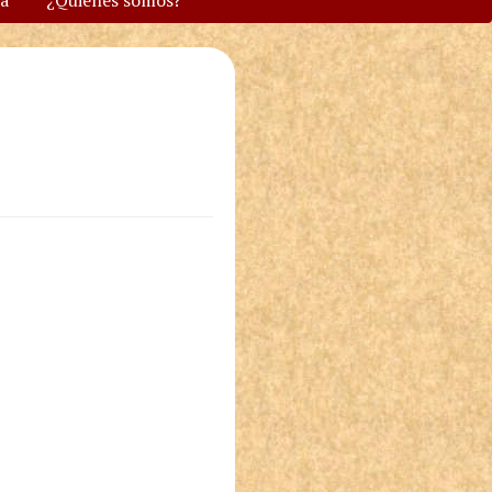
va
¿Quiénes somos?