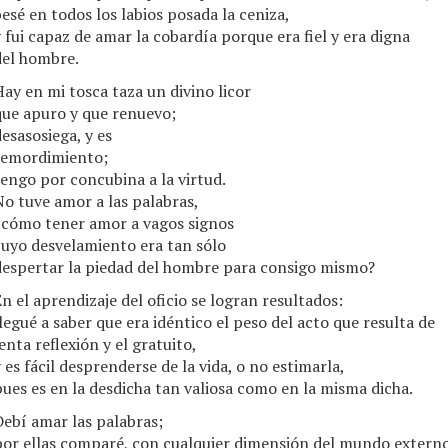
esé en todos los labios posada la ceniza,
 fui capaz de amar la cobardía porque era fiel y era digna
del hombre.
ay en mi tosca taza un divino licor
que apuro y que renuevo;
esasosiega, y es
remordimiento;
engo por concubina a la virtud.
o tuve amor a las palabras,
¿cómo tener amor a vagos signos
cuyo desvelamiento era tan sólo
despertar la piedad del hombre para consigo mismo?
n el aprendizaje del oficio se logran resultados:
legué a saber que era idéntico el peso del acto que resulta de
enta reflexión y el gratuito,
 es fácil desprenderse de la vida, o no estimarla,
ues es en la desdicha tan valiosa como en la misma dicha.
ebí amar las palabras;
por ellas comparé, con cualquier dimensión del mundo externo