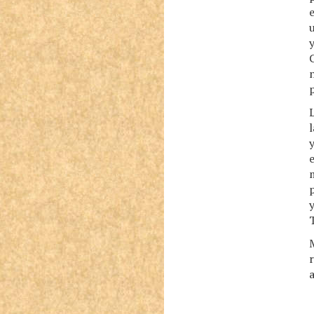
e
u
y
n
p
L
l
y
e
m
p
y
T
M
r
a