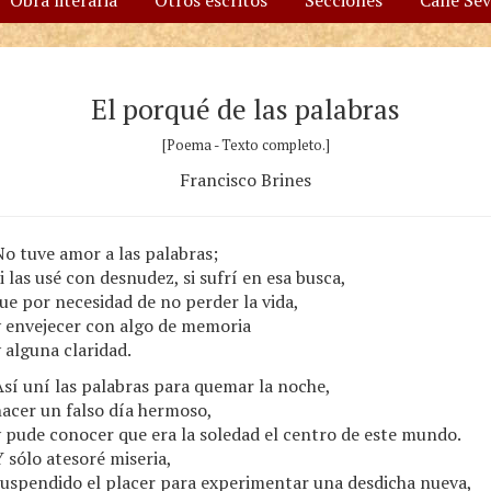
Obra literaria
Otros escritos
Secciones
Calle Se
El porqué de las palabras
[Poema - Texto completo.]
Francisco Brines
o tuve amor a las palabras;
i las usé con desnudez, si sufrí en esa busca,
ue por necesidad de no perder la vida,
y envejecer con algo de memoria
 alguna claridad.
sí uní las palabras para quemar la noche,
acer un falso día hermoso,
 pude conocer que era la soledad el centro de este mundo.
 sólo atesoré miseria,
suspendido el placer para experimentar una desdicha nueva,