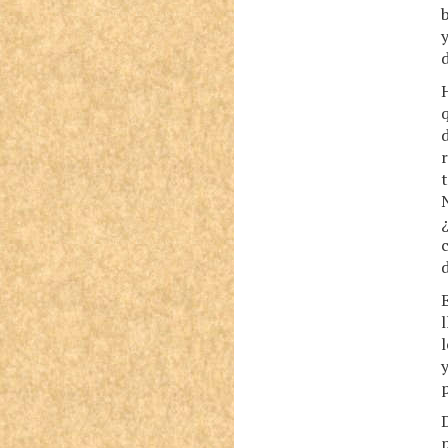
b
y
H
d
t
N
E
l
l
y
p
D