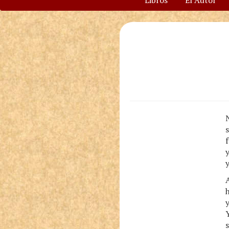
Libros
El Autor
N
s
f
y
A
h
y
Y