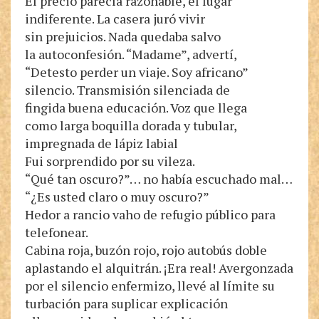
El precio parecía razonable, el lugar
indiferente. La casera juró vivir
sin prejuicios. Nada quedaba salvo
la autoconfesión. “Madame”, advertí,
“Detesto perder un viaje. Soy africano”
silencio. Transmisión silenciada de
fingida buena educación. Voz que llega
como larga boquilla dorada y tubular,
impregnada de lápiz labial
Fui sorprendido por su vileza.
“Qué tan oscuro?”… no había escuchado mal…
“¿Es usted claro o muy oscuro?”
Hedor a rancio vaho de refugio público para
telefonear.
Cabina roja, buzón rojo, rojo autobús doble
aplastando el alquitrán. ¡Era real! Avergonzada
por el silencio enfermizo, llevé al límite su
turbación para suplicar explicación