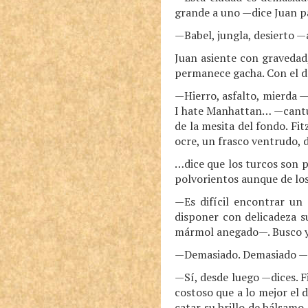
grande a uno —dice Juan pa
—Babel, jungla, desierto —
Juan asiente con gravedad
permanece gacha. Con el do
—Hierro, asfalto, mierda —
I hate Manhattan… —cantur
de la mesita del fondo. Fi
ocre, un frasco ventrudo, d
…dice que los turcos son p
polvorientos aunque de los
—Es difícil encontrar un
disponer con delicadeza su
mármol anegado—. Busco y 
—Demasiado. Demasiado —
—Sí, desde luego —dices. F
costoso que a lo mejor el d
catar su brillo de bálsamo,