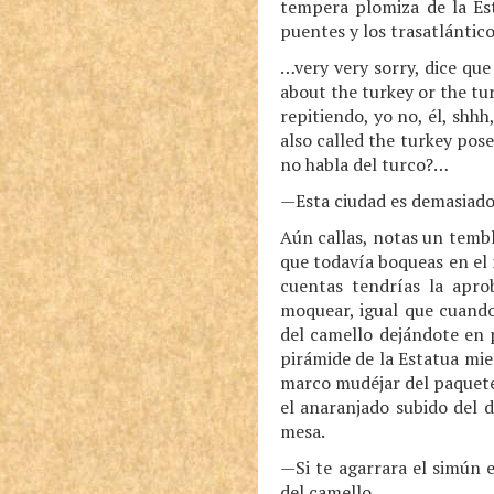
tempera plomiza de la Est
puentes y los trasatlántic
…very very sorry, dice que
about the turkey or the tur
repitiendo, yo no, él, shh
also called the turkey pose
no habla del turco?…
—Esta ciudad es demasiado 
Aún callas, notas un tembl
que todavía boqueas en el r
cuentas tendrías la apro
moquear, igual que cuando
del camello dejándote en 
pirámide de la Estatua mie
marco mudéjar del paquet
el anaranjado subido del 
mesa.
—Si te agarrara el simún e
del camello.