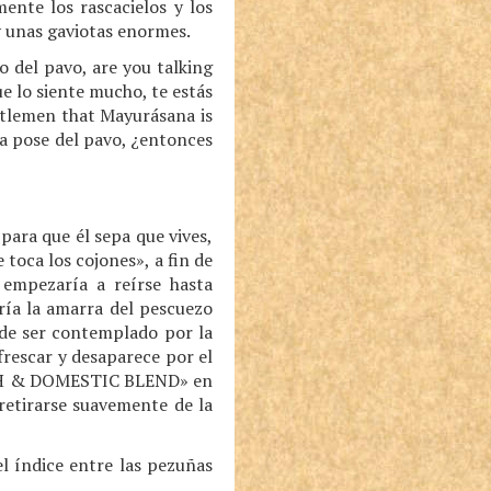
ente los rascacielos y los
y unas gaviotas enormes.
o del pavo, are you talking
ue lo siente mucho, te estás
entlemen that Mayurásana is
 la pose del pavo, ¿entonces
para que él sepa que vives,
 toca los cojones», a fin de
 empezaría a reírse hasta
ría la amarra del pescuezo
 de ser contemplado por la
frescar y desaparece por el
KISH & DOMESTIC BLEND» en
retirarse suavemente de la
el índice entre las pezuñas