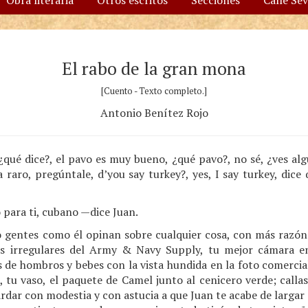
Obra literaria
Otros escritos
Secciones
Calle Se
El rabo de la gran mona
[Cuento - Texto completo.]
Antonio Benítez Rojo
 ¿qué dice?, el pavo es muy bueno, ¿qué pavo?, no sé, ¿ves al
a raro, pregúntale, d’you say turkey?, yes, I say turkey, dice
para ti, cubano —dice Juan.
do gentes como él opinan sobre cualquier cosa, con más razón 
es irregulares del Army & Navy Supply, tu mejor cámara en 
s de hombros y bebes con la vista hundida en la foto comercia
a, tu vaso, el paquete de Camel junto al cenicero verde; callas
ardar con modestia y con astucia a que Juan te acabe de largar