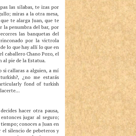
as las sílabas, te izas por
ullo; miras a la otra mesa,
que te alarga Juan, que te
or la penumbra del bar, por
ecorres las banquetas del
rrinconado por la victrola
de lo que hay allí lo que en
el caballero Chano Pozo, el
al pie de la Estatua.
si callaras a alguien, a mí
 turkish?, ¿no me estarás
rticularly fond of turkish
placerte…
 decides hacer otra pausa,
 entonces jugar al seguro;
er tiempo; conoces a Juan en
ar el silencio de pebeteros y