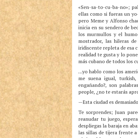
«Sen-sa-to-cu-ba-no»; pala
ellas como si fueras un yo
pero Meme y Alfonso chach
inicia en su sendero de be
los murmullos y el humo 
mostrador, las hileras de
iridiscente repleta de esa 
realidad te gusta y lo pon
más cubano de todos los cu
…yo hablo como los america
me suena igual, turkish,
engañando?, son palabras 
people, ¿no te estarás ap
—Esta ciudad es demasiado 
Te sorprendes; Juan parec
reanudar tu juego, espera
despliegas la baraja en aba
las sillas de tijera frente 