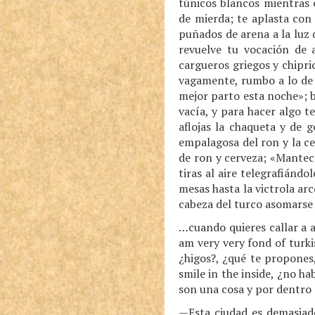
túnicos blancos mientras 
de mierda; te aplasta con
puñados de arena a la luz 
revuelve tu vocación de
cargueros griegos y chipri
vagamente, rumbo a lo de F
mejor parto esta noche»; bi
vacía, y para hacer algo te
aflojas la chaqueta y de g
empalagosa del ron y la c
de ron y cerveza; «Manteca»
tiras al aire telegrafiándo
mesas hasta la victrola arc
cabeza del turco asomarse 
…cuando quieres callar a al
am very very fond of turkis
¿higos?, ¿qué te propones
smile in the inside, ¿no ha
son una cosa y por dentro 
—Esta ciudad es demasiado