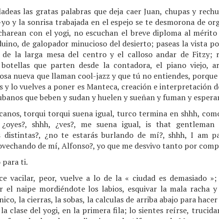
deas las gratas palabras que deja caer Juan, chupas y rechup
-yo y la sonrisa trabajada en el espejo se te desmorona de org
arean con el yogi, no escuchan el breve diploma al mérito 
duino, de galopador minucioso del desierto; paseas la vista p
de la larga mesa del centro y el calloso andar de Fitzy; r
 botellas que parten desde la contadora, el piano viejo, a
cosa nueva que llaman cool-jazz y que tú no entiendes, porque 
es y lo vuelves a poner es Manteca, creación e interpretación d
banos que beben y sudan y huelen y sueñan y fuman y esperan 
nos, torqui torqui suena igual, turco termina en shhh, como 
 ¿oyes?, shhh, ¿ves?, me suena igual, is that gentleman
distintas?, ¿no te estarás burlando de mí?, shhh, I am pa
rovechando de mí, Alfonso?, yo que me desvivo tanto por com
para ti.
e vacilar, peor, vuelve a lo de la « ciudad es demasiado »;
r el naipe mordiéndote los labios, esquivar la mala racha y
nico, la cierras, la sobas, la calculas de arriba abajo para hac
a la clase del yogi, en la primera fila; lo sientes reírse, trucid