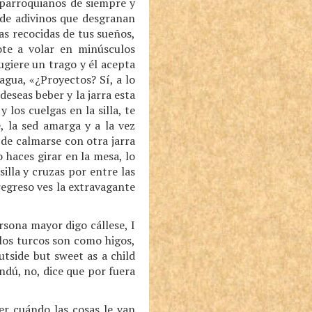
 parroquianos de siempre y
 de adivinos que desgranan
as recocidas de tus sueños,
te a volar en minúsculos
ugiere un trago y él acepta
agua, «¿Proyectos? Sí, a lo
deseas beber y la jarra esta
 los cuelgas en la silla, te
e, la sed amarga y a la vez
de calmarse con otra jarra
o haces girar en la mesa, lo
silla y cruzas por entre las
 regreso ves la extravagante
ersona mayor digo cállese, I
e los turcos son como higos,
tside but sweet as a child
indú, no, dice que por fuera
er cuándo las cosas le van