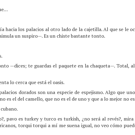
que…
acia los palacios al otro lado de la cajetilla. Al que se le o
isimula un suspiro—. Es un chiste bastante tonto.
s.
 tonto —dices; te guardas el paquete en la chaqueta—. Total, 
ta lo cerca que está el oasis.
palacios dorados son una especie de espejismo. Algo que uno
o es el del camello, que no es el de uno y que a lo mejor no e
 cubano.
?, pavo es turkey y turco es turkish, ¿no será al revés?, mira
icanos, torqui torqui a mí me suena igual, no veo cómo puedes