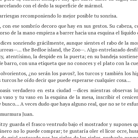
rcelando con el dedo la superficie de mármol.
arriesgas recomponiendo lo mejor posible tu sonrisa.
, con ese sombrío decoro que hay en sus gestos. Su cabeza, 
rso de la mano empieza a barrer hacia una esquina el liquido
dices sonriendo grácilmente, aunque sientes el rabo de la mo
reas—… the Bedloe island, the Zoo—. Algo entrelazado desfila 
tzy, atentísimo, la despide en la puerta; en su bandeja sostien
e barro, con una etiqueta que no conoces y el plato con la cue
olvorientos, ¿no serán los pavos?, los turcos y también los h
 turcos he oído decir que puede esperarse cualquier cosa…
 oasis verdadero en esta ciudad —dices mientras observas l
 vaso y tu vaso en la esquina de la mesa, inscribir el cenice
busco… A veces dudo que haya alguno real, que no se te esfum
murmura Juan.
itzy guarda el frasco ventrudo bajo el mostrador y supones q
inero no lo puede comprar; te gustaría oler el licor ocre, hus
 de grial rastreado por los siglos de los siglos, probarlo aunq