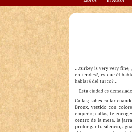
Libros
El Autor
…turkey is very very fine,
entiendes?, es que él habl
hablará del turco?…
—Esta ciudad es demasiado 
Callas; sabes callar cuan
Bronx, vestido con color
empeño; callas, te encoge
centro de la mesa, la jarr
prolongar tu silencio, agu