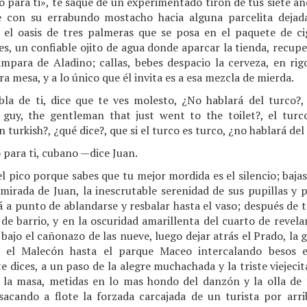
o para ti», te saque de un experimentado tirón de tus siete año
íe con su errabundo mostacho hacia alguna parcelita dejada
el oasis de tres palmeras que se posa en el paquete de ci
nes, un confiable ojito de agua donde aparcar la tienda, recupe
ámpara de Aladino; callas, bebes despacio la cerveza, en ri
 mesa, y a lo único que él invita es a esa mezcla de mierda.
la de ti, dice que te ves molesto, ¿No hablará del turco?
 guy, the gentleman that just went to the toilet?, el turco
 turkish?, ¿qué dice?, que si el turco es turco, ¿no hablará de
para ti, cubano —dice Juan.
el pico porque sabes que tu mejor mordida es el silencio; bajas
a mirada de Juan, la inescrutable serenidad de sus pupillas 
á a punto de ablandarse y resbalar hasta el vaso; después de 
de barrio, y en la oscuridad amarillenta del cuarto de revela
ajo el cañonazo de las nueve, luego dejar atrás el Prado, la ga
el Malecón hasta el parque Maceo intercalando besos e
e dices, a un paso de la alegre muchachada y la triste viejecit
la masa, metidas en lo mas hondo del danzón y la olla de f
sacando a flote la forzada carcajada de un turista por ar