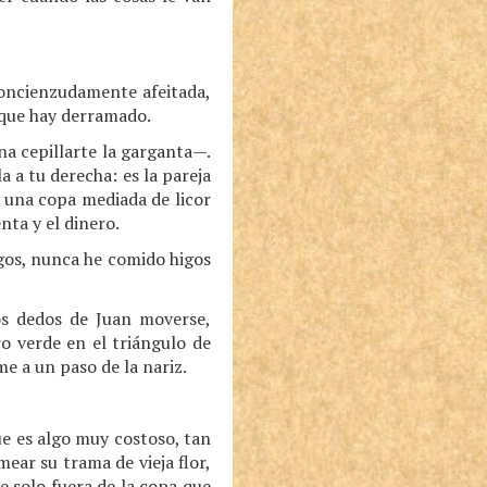
concienzudamente afeitada,
 que hay derramado.
na cepillarte la garganta—.
a tu derecha: es la pareja
e una copa mediada de licor
nta y el dinero.
igos, nunca he comido higos
os dedos de Juan moverse,
ro verde en el triángulo de
e a un paso de la nariz.
ue es algo muy costoso, tan
mear su trama de vieja flor,
ue solo fuera de la copa que