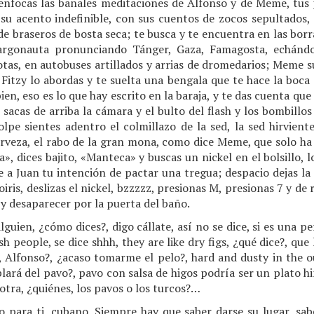
enfocas las banales meditaciones de Alfonso y de Meme, tus
 su acento indefinible, con sus cuentos de zocos sepultados,
de braseros de bosta seca; te busca y te encuentra en las borr
 argonauta pronunciando Tánger, Gaza, Famagosta, echándo
otas, en autobuses artillados y arrias de dromedarios; Meme s
itzy lo abordas y te suelta una bengala que te hace la boca 
en, eso es lo que hay escrito en la baraja, y te das cuenta que 
 sacas de arriba la cámara y el bulto del flash y los bombillos y
olpe sientes adentro el colmillazo de la sed, la sed hirvient
erveza, el rabo de la gran mona, como dice Meme, que solo ha 
, dices bajito, «Manteca» y buscas un nickel en el bolsillo, l
le a Juan tu intención de pactar una tregua; despacio dejas la 
oiris, deslizas el nickel, bzzzzz, presionas M, presionas 7 y de
y desaparecer por la puerta del baño.
guien, ¿cómo dices?, digo cállate, así no se dice, si es una p
h people, se dice shhh, they are like dry figs, ¿qué dice?, qu
, Alfonso?, ¿acaso tomarme el pelo?, hard and dusty in the ou
blará del pavo?, pavo con salsa de higos podría ser un plato h
otra, ¿quiénes, los pavos o los turcos?…
 para ti, cubano. Siempre hay que saber darse su lugar, sab