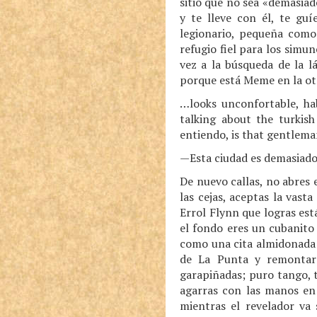
sitio que no sea «demasiad
y te lleve con él, te gu
legionario, pequeña como 
refugio fiel para los simu
vez a la búsqueda de la l
porque está Meme en la otra
…looks unconfortable, hab
talking about the turkish
entiendo, is that gentleman
—Esta ciudad es demasiado 
De nuevo callas, no abres 
las cejas, aceptas la vast
Errol Flynn que logras est
el fondo eres un cubanito 
como una cita almidonada b
de La Punta y remontar 
garapiñadas; puro tango, t
agarras con las manos en 
mientras el revelador va 