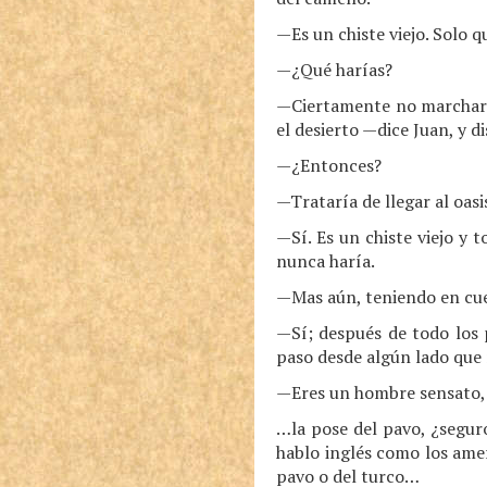
—Es un chiste viejo. Solo 
—¿Qué harías?
—Ciertamente no marcharía h
el desierto —dice Juan, y d
—¿Entonces?
—Trataría de llegar al oasi
—Sí. Es un chiste viejo y
nunca haría.
—Mas aún, teniendo en cuen
—Sí; después de todo los 
paso desde algún lado que n
—Eres un hombre sensato,
…la pose del pavo, ¿seguro
hablo inglés como los amer
pavo o del turco…