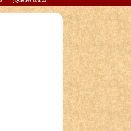
va
¿Quiénes somos?