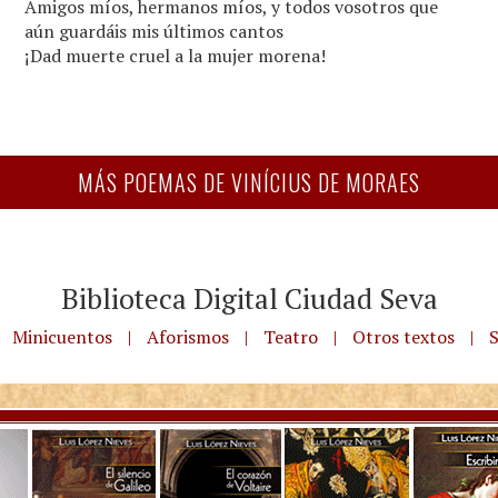
Amigos míos, hermanos míos, y todos vosotros que
aún guardáis mis últimos cantos
¡Dad muerte cruel a la mujer morena!
MÁS POEMAS DE VINÍCIUS DE MORAES
Biblioteca Digital Ciudad Seva
Minicuentos
|
Aforismos
|
Teatro
|
Otros textos
|
S