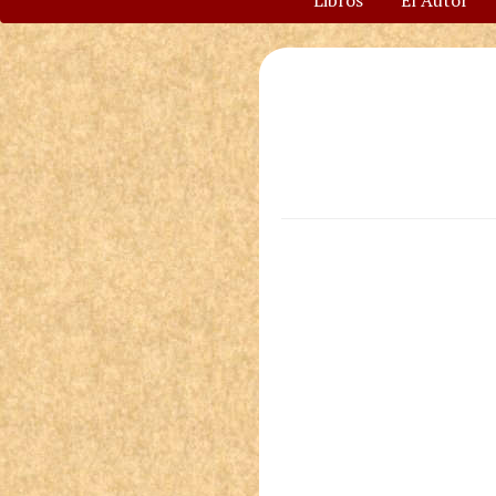
Libros
El Autor