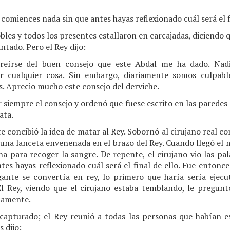
comiences nada sin que antes hayas reflexionado cuál será el fi
bles y todos los presentes estallaron en carcajadas, diciendo q
antado. Pero el Rey dijo:
reírse del buen consejo que este Abdal me ha dado. Nad
er cualquier cosa. Sin embargo, diariamente somos culpabl
. Aprecio mucho este consejo del derviche.
r siempre el consejo y ordenó que fuese escrito en las paredes 
ata.
e concibió la idea de matar al Rey. Sobornó al cirujano real 
a una lanceta envenenada en el brazo del Rey. Cuando llegó el
ina para recoger la sangre. De repente, el cirujano vio las pa
es hayas reflexionado cuál será el final de ello. Fue entonce
igante se convertía en rey, lo primero que haría sería ejecut
 Rey, viendo que el cirujano estaba temblando, le preguntó
tamente.
e capturado; el Rey reunió a todas las personas que habían 
s dijo: