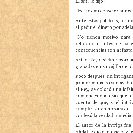
El sufí le dijo:
-Este es mi consejo: nunca 
Ante estas palabras, los no
al pedir el dinero por adel
-No tienen motivo para 
reflexionar antes de hac
consecuencias son nefastas
Así, el Rey decidió recorda
grabadas en su vajilla de pl
Poco después, un intrigant
primer ministro si clavab
al Rey, se colocó una jofa
comiences nada sin que ant
cuenta de que, si el intr
cumplir su compromiso. El
confesó la verdad inmedia
El autor de la intriga fu
Abdal le dio el consejo, y le