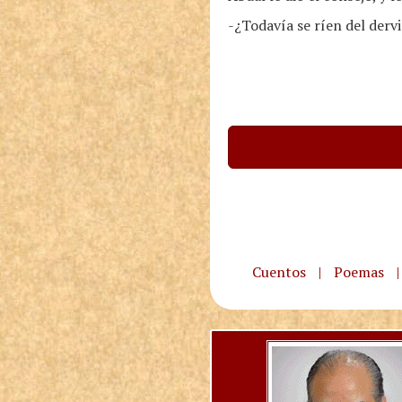
-¿Todavía se ríen del derv
Cuentos
|
Poemas
|