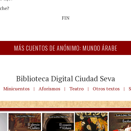
iche?
FIN
MÁS CUENTOS DE ANÓNIMO: MUNDO ÁRABE
Biblioteca Digital Ciudad Seva
Minicuentos
|
Aforismos
|
Teatro
|
Otros textos
|
S