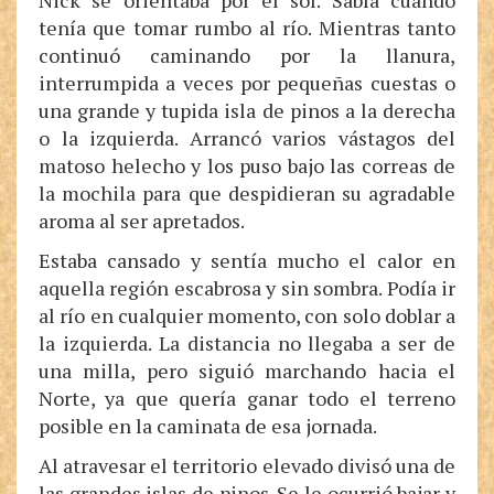
Nick se orientaba por el sol. Sabía cuándo
tenía que tomar rumbo al río. Mientras tanto
continuó caminando por la llanura,
interrumpida a veces por pequeñas cuestas o
una grande y tupida isla de pinos a la derecha
o la izquierda. Arrancó varios vástagos del
matoso helecho y los puso bajo las correas de
la mochila para que despidieran su agradable
aroma al ser apretados.
Estaba cansado y sentía mucho el calor en
aquella región escabrosa y sin sombra. Podía ir
al río en cualquier momento, con solo doblar a
la izquierda. La distancia no llegaba a ser de
una milla, pero siguió marchando hacia el
Norte, ya que quería ganar todo el terreno
posible en la caminata de esa jornada.
Al atravesar el territorio elevado divisó una de
las grandes islas de pinos. Se le ocurrió bajar y