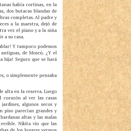
tanas había cortinas, en la
as, dos butacas blandas de
obras completas. Al padre y
veces a la maestra, dejó de
tra vez el piano y a la niña
ir a su casa.
 hablar! Y tampoco podemos
 antiguas, de Moscú. ¿Y el
a hija! Seguro que se hará
eces, o simplemente pensaba
de alta en la reserva. Luego
l corazón al ver las casas
 jardines, algunos secos y
un piso parecían grandes y
 bardanas altas y las malas
rrible. Nikita vio que las
erbas de los lugares yermos