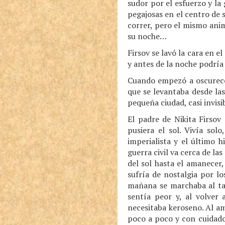
sudor por el esfuerzo y la
pegajosas en el centro de 
correr, pero el mismo anim
su noche…
Firsov se lavó la cara en e
y antes de la noche podría 
Cuando empezó a oscurecer
que se levantaba desde la
pequeña ciudad, casi invisi
El padre de Nikita Firsov
pusiera el sol. Vivía sol
imperialista y el último hi
guerra civil va cerca de la
del sol hasta el amanecer
sufría de nostalgia por l
mañana se marchaba al tal
sentía peor y, al volver 
necesitaba keroseno. Al am
poco a poco y con cuidado, 