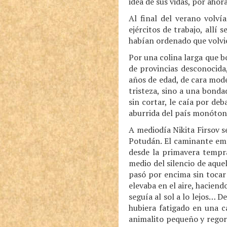
idea de sus vidas, por ahora
Al final del verano volví
ejércitos de trabajo, allí
habían ordenado que volvie
Por una colina larga que b
de provincias desconocida,
años de edad, de cara mod
tristeza, sino a una bonda
sin cortar, le caía por deb
aburrida del país monóton
A mediodía Nikita Firsov 
Potudán. El caminante empe
desde la primavera tempra
medio del silencio de aque
pasó por encima sin tocar 
elevaba en el aire, hacien
seguía al sol a lo lejos… 
hubiera fatigado en una c
animalito pequeño y regor