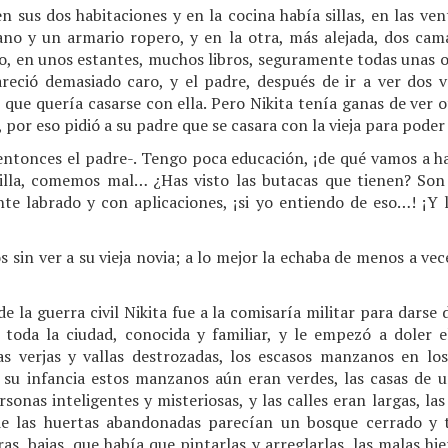
en sus dos habitaciones y en la cocina había sillas, en las ven
ano y un armario ropero, y en la otra, más alejada, dos cam
mo, en unos estantes, muchos libros, seguramente todas unas 
pareció demasiado caro, y el padre, después de ir a ver dos 
le que quería casarse con ella. Pero Nikita tenía ganas de ver o
 por eso pidió a su padre que se casara con la vieja para poder 
o entonces el padre-. Tengo poca educación, ¡de qué vamos a
jilla, comemos mal… ¿Has visto las butacas que tienen? Son
te labrado y con aplicaciones, ¡si yo entiendo de eso…! ¡Y l
os sin ver a su vieja novia; a lo mejor la echaba de menos a v
de la guerra civil Nikita fue a la comisaría militar para darse 
 toda la ciudad, conocida y familiar, y le empezó a doler e
as verjas y vallas destrozadas, los escasos manzanos en los
su infancia estos manzanos aún eran verdes, las casas de 
sonas inteligentes y misteriosas, y las calles eran largas, las
de las huertas abandonadas parecían un bosque cerrado y te
s, bajas, que había que pintarlas y arreglarlas, las malas hi