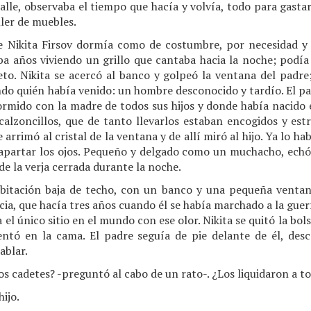
calle, observaba el tiempo que hacía y volvía, todo para gasta
ller de muebles.
e Nikita Firsov dormía como de costumbre, por necesidad y
vaba años viviendo un grillo que cantaba hacia la noche; podí
eto. Nikita se acercó al banco y golpeó la ventana del padre; 
do quién había venido: un hombre desconocido y tardío. El pad
rmido con la madre de todos sus hijos y donde había nacido e
calzoncillos, que de tanto llevarlos estaban encogidos y est
se arrimó al cristal de la ventana y de allí miró al hijo. Ya lo h
apartar los ojos. Pequeño y delgado como un muchacho, echó a
 de la verja cerrada durante la noche.
habitación baja de techo, con un banco y una pequeña ventana 
ia, que hacía tres años cuando él se había marchado a la guerr
a el único sitio en el mundo con ese olor. Nikita se quitó la bol
entó en la cama. El padre seguía de pie delante de él, desca
ablar.
los cadetes? -preguntó al cabo de un rato-. ¿Los liquidaron a 
hijo.