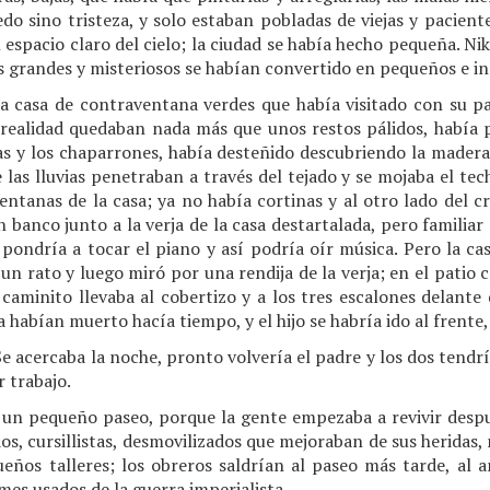
o sino tristeza, y solo estaban pobladas de viejas y paciente
 espacio claro del cielo; la ciudad se había hecho pequeña. Ni
os grandes y misteriosos se habían convertido en pequeños e in
a casa de contraventana verdes que había visitado con su pa
realidad quedaban nada más que unos restos pálidos, había pe
ias y los chaparrones, había desteñido descubriendo la madera,
as lluvias penetraban a través del tejado y se mojaba el tec
entanas de la casa; ya no había cortinas y al otro lado del cr
n banco junto a la verja de la casa destartalada, pero familia
ondría a tocar el piano y así podría oír música. Pero la cas
 un rato y luego miró por una rendija de la verja; en el patio c
 caminito llevaba al cobertizo y a los tres escalones delante
ba habían muerto hacía tiempo, y el hijo se habría ido al frent
. Se acercaba la noche, pronto volvería el padre y los dos tend
 trabajo.
ía un pequeño paseo, porque la gente empezaba a revivir despu
dos, cursillistas, desmovilizados que mejoraban de sus heridas
ueños talleres; los obreros saldrían al paseo más tarde, al a
mes usados de la guerra imperialista.