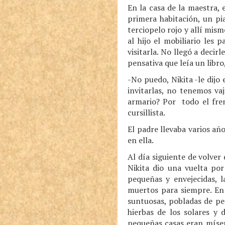
En la casa de la maestra, 
primera habitación, un pi
terciopelo rojo y allí mis
al hijo el mobiliario les 
visitarla. No llegó a decir
pensativa que leía un libro,
-No puedo, Nikita -le dij
invitarlas, no tenemos va
armario? Por todo el fren
cursillista.
El padre llevaba varios añ
en ella.
Al día siguiente de volver 
Nikita dio una vuelta por
pequeñas y envejecidas, l
muertos para siempre. En 
suntuosas, pobladas de per
hierbas de los solares y 
pequeñas casas eran mísera