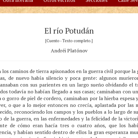
Obra literaria
Otros escritos
Secciones
Calle Se
El río Potudán
[Cuento - Texto completo.]
Andréi Platónov
n los caminos de tierra apisonados en la guerra civil porque l
ias, de nuevo había silencio y poca gente: algunos muriero
cansaban con sus parientes en un largo sueño olvidando el tr
ados todavía no habían llegado a sus casas; caminaban con un 
 o gorro de piel de cordero, caminaban por la hierba espesa 
er, o que a lo mejor entonces no crecía, aplastada por las
ecido, reconociendo los campos y los pueblos a lo largo de s
 de la guerra, en las enfermedades y la felicidad de la victori
nte de cómo eran hacía tres o cuatro años, que los ha
encia, y habían sentido dentro de ellos la gran esperanza mun