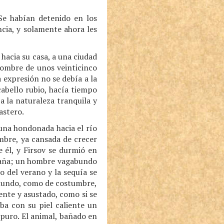
 Se habían detenido en los
ncia, y solamente ahora les
hacia su casa, a una ciudad
 hombre de unos veinticinco
expresión no se debía a la
cabello rubio, hacía tiempo
 a la naturaleza tranquila y
astero.
una hondonada hacia el río
embre, ya cansada de crecer
 él, y Firsov se durmió en
laraña; un hombre vagabundo
o del verano y la sequía se
l mundo, como de costumbre,
ente y asustado, como si se
ba con su piel caliente un
puro. El animal, bañado en