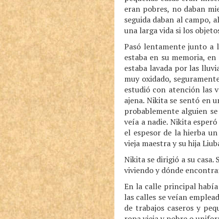
eran pobres, no daban mied
seguida daban al campo, al
una larga vida si los objet
Pasó lentamente junto a l
estaba en su memoria, en 
estaba lavada por las lluv
muy oxidado, seguramente l
estudió con atención las v
ajena. Nikita se sentó en u
probablemente alguien se p
veía a nadie. Nikita esperó
el espesor de la hierba un
vieja maestra y su hija Liu
Nikita se dirigió a su casa
viviendo y dónde encontrar
En la calle principal hab
las calles se veían emplea
de trabajos caseros y peq
ropa vieja y pobre o unifor