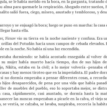
 gula, se le había metido en la boca, en la garganta, tratando 
su alma para quemarle la respiración. Ahogado entre sueños, Fi
alito salió fuera, ciego, mísero, asustado y tembloroso, y des
l arroyo y se enjuagó la boca; luego se puso en marcha: la casa
llegar hasta ella.
, Firsov vio su tierra en la noche naciente y confusa. Era u
s orillas del Potudán hacía unos campos de cebada elevados. E
ble en la noche. No había ni una luz encendida.
 estaba durmiendo: se había acostado enseguida al volver de
o, su mujer había muerto hacía tiempo, dos de sus hijos d
jo, Nikita, estaba en la civil; a lo mejor volvería -pensaba e
s casas y hay menos tiroteo que en la imperialista. El padre d
, si no dormía empezaba a pensar diferentes cosas, a recordar
os hijos desaparecidos, de pena por una vida que había pasado
ler de muebles del pueblo, eso lo soportaba mejor, se distra
a casa, rápidamente, casi asustado, se dormía hasta la mañ
anecer las moscas empezaban a picarle en la calva, el viejo 
se vestía, se calzaba, se lavaba, suspiraba, recorría la habit