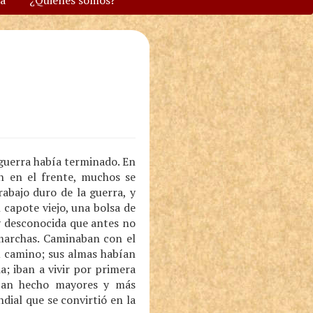
va
¿Quiénes somos?
a guerra había terminado. En
n en el frente, muchos se
abajo duro de la guerra, y
capote viejo, una bolsa de
y desconocida que antes no
 marchas. Caminaban con el
u camino; sus almas habían
a; iban a vivir por primera
bían hecho mayores y más
dial que se convirtió en la