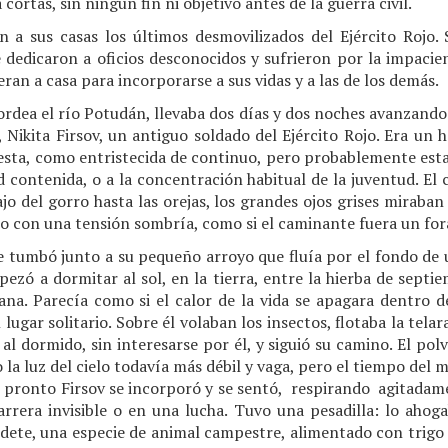
 cortas, sin ningún fin ni objetivo antes de la guerra civil.
an a sus casas los últimos desmovilizados del Ejército Rojo.
 se dedicaron a oficios desconocidos y sufrieron por la impacie
ran a casa para incorporarse a sus vidas y a las de los demás.
ordea el río Potudán, llevaba dos días y dos noches avanzando 
 Nikita Firsov, un antiguo soldado del Ejército Rojo. Era un
esta, como entristecida de continuo, pero probablemente esta 
d contenida, o a la concentración habitual de la juventud. El 
ajo del gorro hasta las orejas, los grandes ojos grises miraban
o con una tensión sombría, como si el caminante fuera un for
se tumbó junto a su pequeño arroyo que fluía por el fondo de 
zó a dormitar al sol, en la tierra, entre la hierba de septi
na. Parecía como si el calor de la vida se apagara dentro de
l lugar solitario. Sobre él volaban los insectos, flotaba la te
al dormido, sin interesarse por él, y siguió su camino. El polv
do la luz del cielo todavía más débil y vaga, pero el tiempo de
De pronto Firsov se incorporó y se sentó, respirando agitadam
arrera invisible o en una lucha. Tuvo una pesadilla: lo ahoga
dete, una especie de animal campestre, alimentado con trigo 