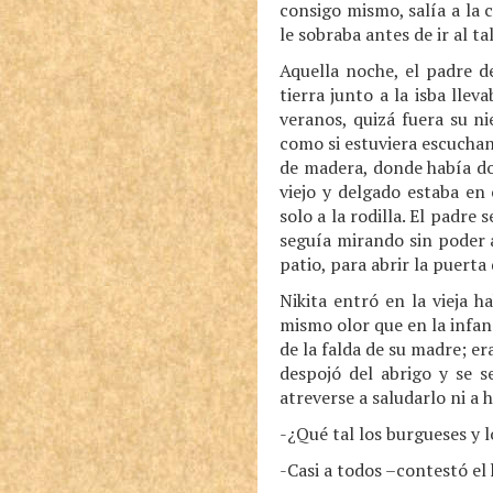
consigo mismo, salía a la 
le sobraba antes de ir al ta
Aquella noche, el padre d
tierra junto a la isba lle
veranos, quizá fuera su ni
como si estuviera escuchan
de madera, donde había do
viejo y delgado estaba en 
solo a la rodilla. El padre 
seguía mirando sin poder 
patio, para abrir la puerta
Nikita entró en la vieja 
mismo olor que en la infanc
de la falda de su madre; er
despojó del abrigo y se s
atreverse a saludarlo ni a h
-¿Qué tal los burgueses y 
-Casi a todos –contestó el 