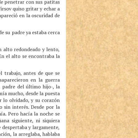
de penetrar con sus patitas
rsov quiso gritar y echar a
apareció en la oscuridad de
 de su padre ya estaba cerca
n alto redondeado y lento,
n el alto se encontraba la
l trabajo, antes de que se
esaparecieron en la guerra
l padre del último hijo-, la
ormía mucho, desde la puesta
 lo olvidado, y su corazón
 sin interés. Desde por la
ía. Pero hacía la noche se
ana siguiente, ni siquiera
se despertaba y largamente,
ación, la arreglaba, hablaba