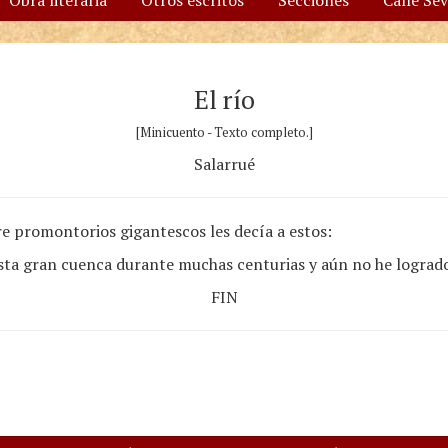
Obra literaria
Otros escritos
Secciones
Calle Se
El río
[Minicuento - Texto completo.]
Salarrué
re promontorios gigantescos les decía a estos:
esta gran cuenca durante muchas centurias y aún no he lograd
FIN