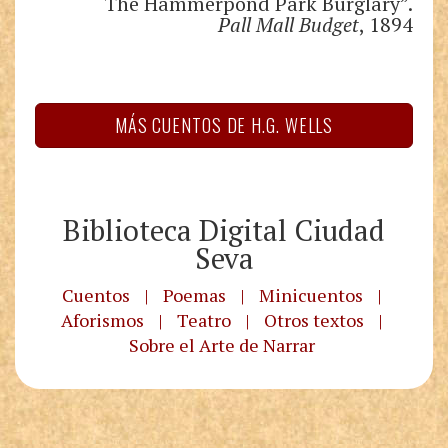
“The Hammerpond Park Burglary”.
Pall Mall Budget
, 1894
MÁS CUENTOS DE H.G. WELLS
Biblioteca Digital Ciudad
Seva
Cuentos
|
Poemas
|
Minicuentos
|
Aforismos
|
Teatro
|
Otros textos
|
Sobre el Arte de Narrar