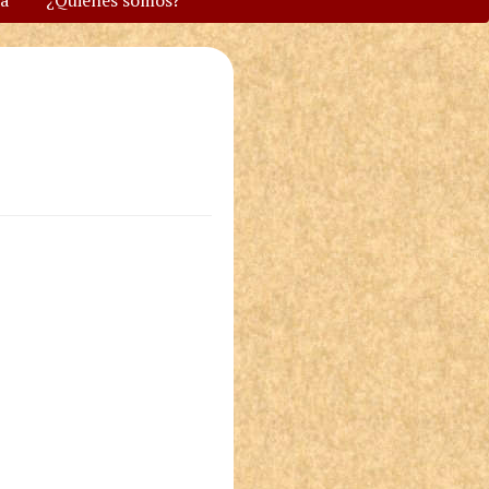
va
¿Quiénes somos?