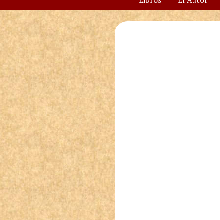
Libros
El Autor