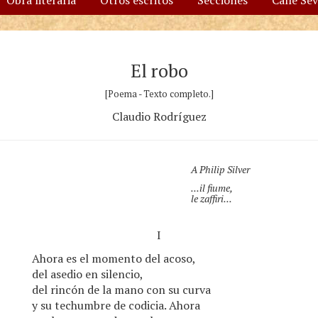
Obra literaria
Otros escritos
Secciones
Calle Se
El robo
[Poema - Texto completo.]
Claudio Rodríguez
A Philip Silver
...il fiume,
le zaffiri...
I
Ahora es el momento del acoso,
del asedio en silencio,
del rincón de la mano con su curva
y su techumbre de codicia. Ahora