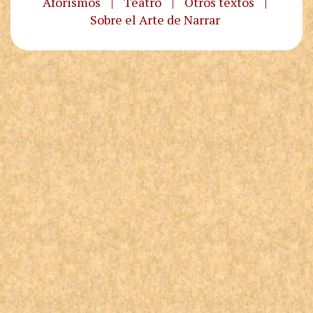
Aforismos
|
Teatro
|
Otros textos
|
Sobre el Arte de Narrar