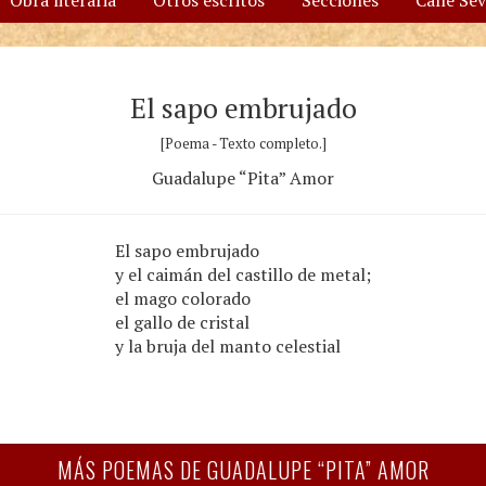
Obra literaria
Otros escritos
Secciones
Calle Se
El sapo embrujado
[Poema - Texto completo.]
Guadalupe “Pita” Amor
El sapo embrujado
y el caimán del castillo de metal;
el mago colorado
el gallo de cristal
y la bruja del manto celestial
MÁS POEMAS DE GUADALUPE “PITA” AMOR