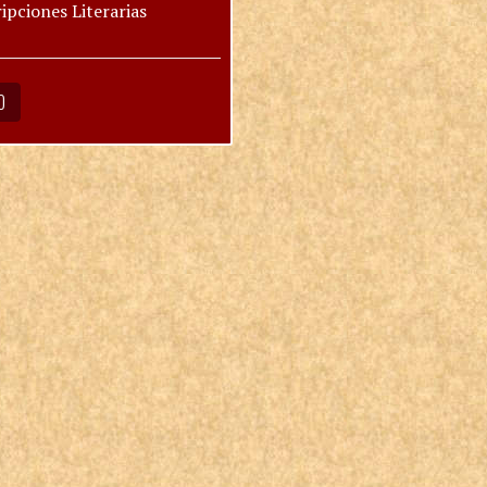
ipciones Literarias
O