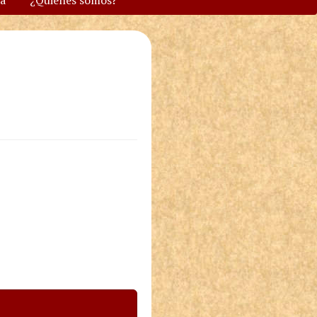
va
¿Quiénes somos?