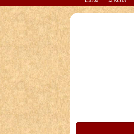
Libros
El Autor