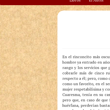
Libros
El Autor
En el rinconcito más oscu
hombre ya entrado en años
rango y los servicios que
cobrarle más de cinco ru
respecto a él; pero, como q
como un favorito, en el s
mujer respetabilísima y co
Cuaresma, tenía en su cas
pero que, en caso de que 
huérfana, perderían bastan