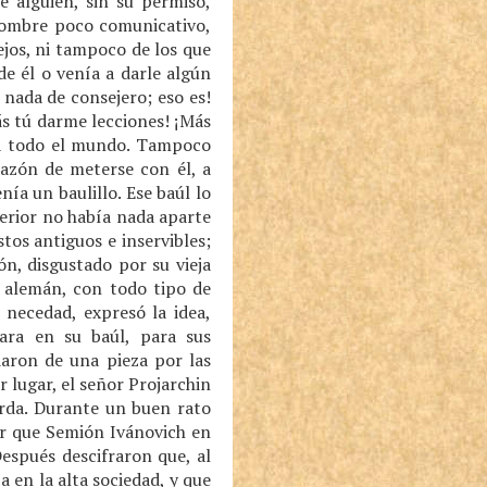
e alguien, sin su permiso,
 hombre poco comunicativo,
ejos, ni tampoco de los que
de él o venía a darle algún
 nada de consejero; eso es!
rás tú darme lecciones! ¡Más
a a todo el mundo. Tampoco
razón de meterse con él, a
ía un baulillo. Ese baúl lo
erior no había nada aparte
stos antiguos e inservibles;
n, disgustado por su vieja
o alemán, con todo tipo de
 necedad, expresó la idea,
ara en su baúl, para sus
daron de una pieza por las
 lugar, el señor Projarchin
rda. Durante un buen rato
er que Semión Ivánovich en
espués descifraron que, al
 en la alta sociedad, y que