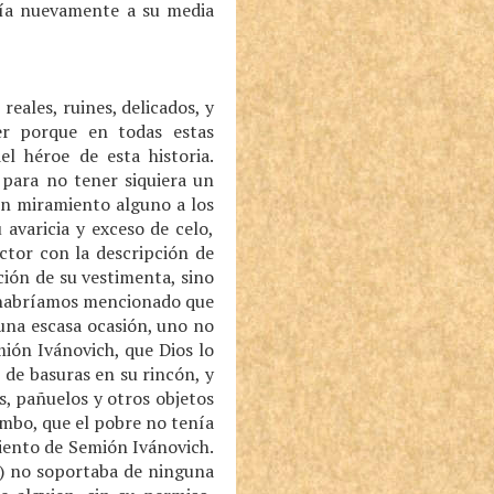
ría nuevamente a su media
reales, ruines, delicados, y
ser porque en todas estas
el héroe de esta historia.
 para no tener siquiera un
in miramiento alguno a los
avaricia y exceso de celo,
ctor con la descripción de
ción de su vestimenta, sino
o habríamos mencionado que
una escasa ocasión, uno no
mión Ivánovich, que Dios lo
 de basuras en su rincón, y
s, pañuelos y otros objetos
iombo, que el pobre no tenía
miento de Semión Ivánovich.
a) no soportaba de ninguna