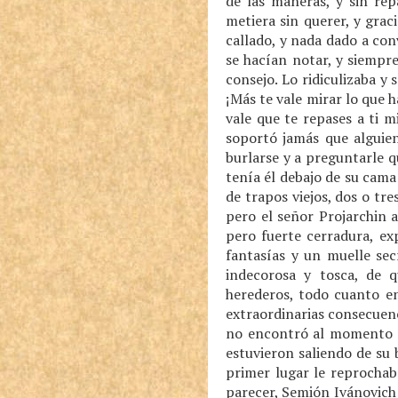
de las maneras, y sin rep
metiera sin querer, y gra
callado, y nada dado a con
se hacían notar, y siempre
consejo. Lo ridiculizaba y
¡Más te vale mirar lo que h
vale que te repases a ti 
soportó jamás que alguien
burlarse y a preguntarle q
tenía él debajo de su cam
de trapos viejos, dos o tre
pero el señor Projarchin 
pero fuerte cerradura, ex
fantasías y un muelle sec
indecorosa y tosca, de 
herederos, todo cuanto en
extraordinarias consecuenc
no encontró al momento u
estuvieron saliendo de su
primer lugar le reprochab
parecer, Semión Ivánovich 