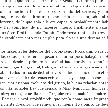
r allí sino que no los querría ni ver. Semión Ivánovich pasó a
en que murió un funcionario retirado, al que enterraron en
ionado mucho a fuertes licores. Retirado del servicio, y a
na, a causa de su bravura (como decía él mismo), sabía al
ódorovna, de la que solo ella era capaz; y probablemente h
 fiel cómplice, de no haberse muerto finalmente a caus
urrió en Peski, cuando Ustinia Fiódorovna tenía solo tres inq
 de establecimiento más amplio para alojar a una decena de in
 los inalienables defectos del propio señor Projarchin o sus 
las cosas parecieron empezar de forma poco halagüeña. H
dorovna, desde el primero hasta el último, convivían como h
ismo lugar. En general, todos, uno tras otro, se gastaban entr
taban todos juntos de disfrutar y pasar bien, como decían el
ba a veces hablar de temas existenciales y, aunque en escasa
prejuicios estaban excluidos del grupo, la buena relación entre
linos más notables hay que señalar a Mark Ivánovich, hombre i
niev; otro que se llamaba Prepolovenko, también hombre d
 llamaba Zinovi Prokófievich, que tenía como meta impresci
cribiente Okeánov, que estuvo en su momento a punto de lleva