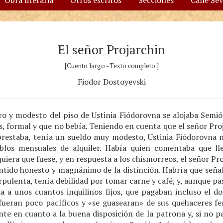
Obra literaria
Otros escritos
Secciones
Calle Se
El señor Projarchin
[Cuento largo - Texto completo.]
Fiodor Dostoyevski
ro y modesto del piso de Ustinia Fiódorovna se alojaba Semió
, formal y que no bebía. Teniendo en cuenta que el señor Proj
 prestaba, tenía un sueldo muy modesto, Ustinia Fiódorovna 
blos mensuales de alquiler. Había quien comentaba que ll
uiera que fuese, y en respuesta a los chismorreos, el señor Pr
entido honesto y magnánimo de la distinción. Habría que señal
rpulenta, tenía debilidad por tomar carne y café, y, aunque pa
a a unos cuantos inquilinos fijos, que pagaban incluso el d
fueran poco pacíficos y «se guasearan» de sus quehaceres f
te en cuanto a la buena disposición de la patrona y, si no p