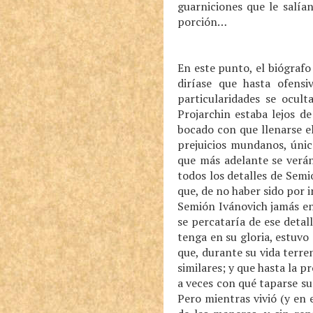
guarniciones que le salí
porción…
En este punto, el biógrafo 
diríase que hasta ofensi
particularidades se ocult
Projarchin estaba lejos d
bocado con que llenarse e
prejuicios mundanos, únic
que más adelante se verán
todos los detalles de Semi
que, de no haber sido por
Semión Ivánovich jamás en
se percataría de ese detal
tenga en su gloria, estuvo
que, durante su vida terre
similares; y que hasta la p
a veces con qué taparse su
Pero mientras vivió (y en