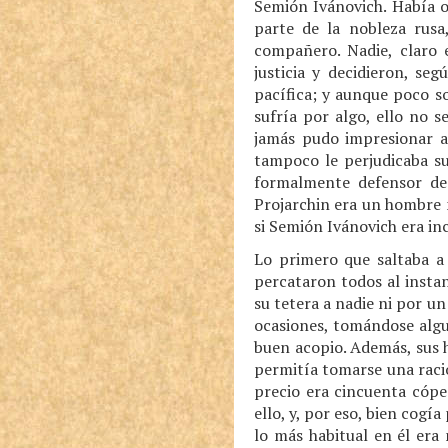
Semión Ivánovich. Había o
parte de la nobleza rusa
compañero. Nadie, claro 
justicia y decidieron, se
pacífica; y aunque poco s
sufría por algo, ello no s
jamás pudo impresionar a 
tampoco le perjudicaba su
formalmente defensor de 
Projarchin era un hombre m
si Semión Ivánovich era inc
Lo primero que saltaba a 
percataron todos al insta
su tetera a nadie ni por u
ocasiones, tomándose algu
buen acopio. Además, sus h
permitía tomarse una raci
precio era cincuenta cópe
ello, y, por eso, bien cog
lo más habitual en él era 