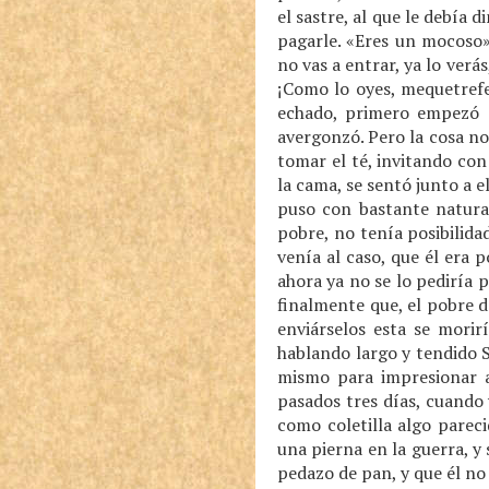
el sastre, al que le debía
pagarle. «Eres un mocoso»
no vas a entrar, ya lo verá
¡Como lo oyes, mequetrefe
echado, primero empezó a 
avergonzó. Pero la cosa no
tomar el té, invitando co
la cama, se sentó junto a e
puso con bastante natura
pobre, no tenía posibilida
venía al caso, que él era 
ahora ya no se lo pediría 
finalmente que, el pobre d
enviárselos esta se morir
hablando largo y tendido S
mismo para impresionar a 
pasados tres días, cuando 
como coletilla algo pareci
una pierna en la guerra, y
pedazo de pan, y que él no 