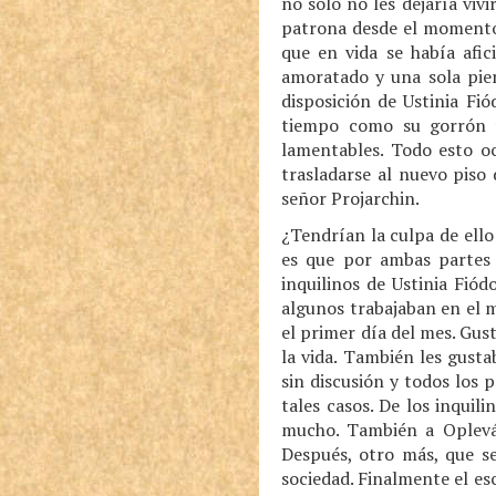
no solo no les dejaría vivi
patrona desde el momento 
que en vida se había afic
amoratado y una sola pier
disposición de Ustinia Fi
tiempo como su gorrón y
lamentables. Todo esto oc
trasladarse al nuevo piso
señor Projarchin.
¿Tendrían la culpa de ello
es que por ambas partes 
inquilinos de Ustinia Fió
algunos trabajaban en el m
el primer día del mes. Gus
la vida. También les gusta
sin discusión y todos los 
tales casos. De los inqui
mucho. También a Oplevá
Después, otro más, que se
sociedad. Finalmente el es