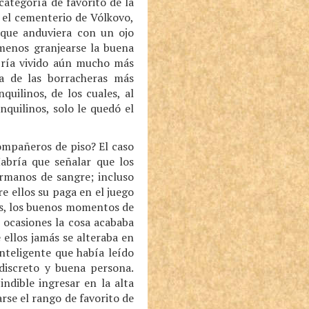
 categoría de favorito de la
 el cementerio de Vólkovo,
unque anduviera con un ojo
 menos granjearse la buena
abría vivido aún mucho más
a de las borracheras más
uilinos, de los cuales, al
quilinos, solo le quedó el
compañeros de piso? El caso
abría que señalar que los
ermanos de sangre; incluso
e ellos su paga en el juego
los, los buenos momentos de
s ocasiones la cosa acababa
 ellos jamás se alteraba en
nteligente que había leído
iscreto y buena persona.
ndible ingresar en la alta
rse el rango de favorito de