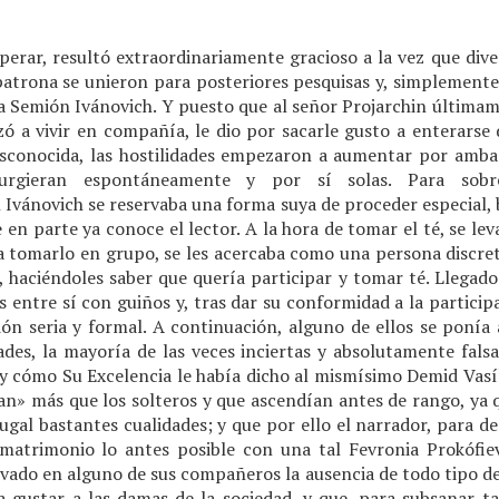
perar, resultó extraordinariamente gracioso a la vez que dive
 patrona se unieron para posteriores pesquisas y, simplemente
a Semión Ivánovich. Y puesto que al señor Projarchin últimam
a vivir en compañía, le dio por sacarle gusto a enterarse d
sconocida, las hostilidades empezaron a aumentar por ambas 
rgieran espontáneamente y por sí solas. Para sobrel
Ivánovich se reservaba una forma suya de proceder especial, b
en parte ya conoce el lector. A la hora de tomar el té, se leva
 tomarlo en grupo, se les acercaba como una persona discreta
, haciéndoles saber que quería participar y tomar té. Llegado
 entre sí con guiños y, tras dar su conformidad a la particip
ón seria y formal. A continuación, alguno de ellos se ponía a
ades, la mayoría de las veces inciertas y absolutamente fals
oy cómo Su Excelencia le había dicho al mismísimo Demid Vasíl
an» más que los solteros y que ascendían antes de rango, ya 
ugal bastantes cualidades; y que por ello el narrador, para de
matrimonio lo antes posible con una tal Fevronia Prokófie
rvado en alguno de sus compañeros la ausencia de todo tipo d
 gustar a las damas de la sociedad, y que, para subsanar tal