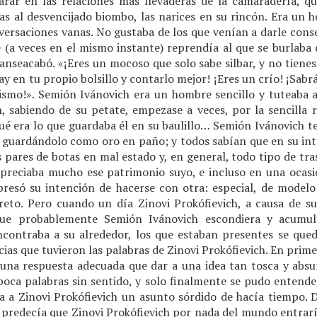
arar en las relaciones más llevaderas de la camaradería, qu
cias al desvencijado biombo, las narices en su rincón. Era un
versaciones vanas. No gustaba de los que venían a darle cons
 (a veces en el mismo instante) reprendía al que se burlaba 
 sanseacabó. «¡Eres un mocoso que solo sabe silbar, y no tienes
ay en tu propio bolsillo y contarlo mejor! ¡Eres un crío! ¡Sab
mismo!». Semión Ivánovich era un hombre sencillo y tuteab
, sabiendo de su petate, empezase a veces, por la sencilla 
ué era lo que guardaba él en su baulillo… Semión Ivánovich ten
a guardándolo como oro en paño; y todos sabían que en su int
s pares de botas en mal estado y, en general, todo tipo de tra
apreciaba mucho ese patrimonio suyo, e incluso en una ocasió
presó su intención de hacerse con otra: especial, de model
reto. Pero cuando un día Zinovi Prokófievich, a causa de su
que probablemente Semión Ivánovich escondiera y acumul
contraba a su alrededor, los que estaban presentes se que
ias que tuvieron las palabras de Zinovi Prokófievich. En primer
na respuesta adecuada que dar a una idea tan tosca y absu
 boca palabras sin sentido, y solo finalmente se pudo entend
a a Zinovi Prokófievich un asunto sórdido de hacía tiempo. D
predecía que Zinovi Prokófievich por nada del mundo entraría