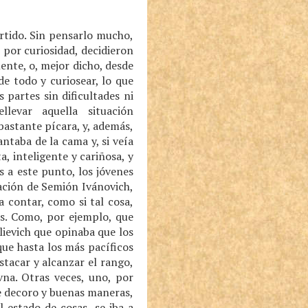
rtido. Sin pensarlo mucho,
 por curiosidad, decidieron
ente, o, mejor dicho, desde
e todo y curiosear, lo que
partes sin dificultades ni
levar aquella situación
astante pícara, y, además,
ntaba de la cama y, si veía
, inteligente y cariñosa, y
s a este punto, los jóvenes
ación de Semión Ivánovich,
 contar, como si tal cosa,
as. Como, por ejemplo, que
ievich que opinaba que los
que hasta los más pacíficos
stacar y alcanzar el rango,
vna. Otras veces, uno, por
e decoro y buenas maneras,
 estado de cosas, se iba a