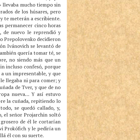
o» llevaba mucho tiempo sin
rados de los húsares, pero
 y te meterán a escribiente.
ras permanecer cinco horas
h, de nuevo le reprendió y
ino Prepolovenko decidieron
ón Ivánovich se levantó de
 también quería tomar té, se
bre, no siendo más que un
hin incluso confesó, porque
o a un impresentable, y que
le llegaba ni para comer; y
cuñada de Tver, y que de no
e ropa nueva… Y así estuvo
re la cuñada, repitiendo lo
todo, se quedó callado, y,
, el señor Projarchin soltó
 grosero de él le cortarían
i Prokófich y le pediría un
llá él con su suerte.