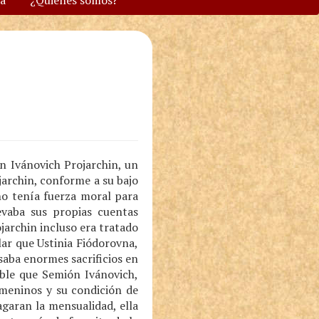
va
¿Quiénes somos?
n Ivánovich Projarchin, un
archin, conforme a su bajo
no tenía fuerza moral para
evaba sus propias cuentas
ojarchin incluso era tratado
ar que Ustinia Fiódorovna,
saba enormes sacrificios en
oble que Semión Ivánovich,
emeninos y su condición de
agaran la mensualidad, ella