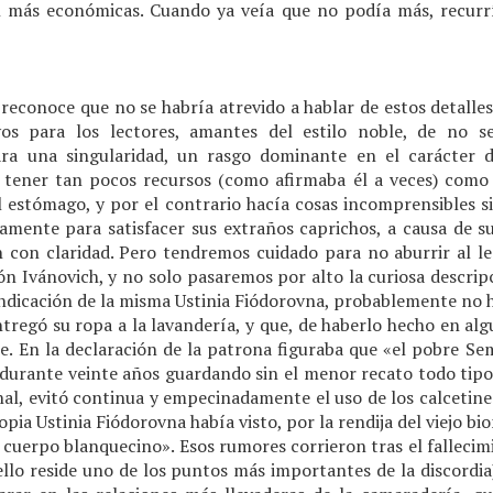
an más económicas. Cuando ya veía que no podía más, recur
reconoce que no se habría atrevido a hablar de estos detalles 
vos para los lectores, amantes del estilo noble, de no 
ara una singularidad, un rasgo dominante en el carácter d
e tener tan pocos recursos (como afirmaba él a veces) como
l estómago, y por el contrario hacía cosas incomprensibles s
amente para satisfacer sus extraños caprichos, a causa de su 
 con claridad. Pero tendremos cuidado para no aburrir al le
ón Ivánovich, y no solo pasaremos por alto la curiosa descrip
 indicación de la misma Ustinia Fiódorovna, probablemente n
tregó su ropa a la lavandería, y que, de haberlo hecho en alg
le. En la declaración de la patrona figuraba que «el pobre Se
 durante veinte años guardando sin el menor recato todo tipo
nal, evitó continua y empecinadamente el uso de los calcetine
ropia Ustinia Fiódorovna había visto, por la rendija del viejo b
 cuerpo blanquecino». Esos rumores corrieron tras el falleci
 ello reside uno de los puntos más importantes de la discordi