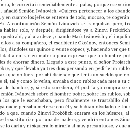
 dinero, le correría irremediablemente a palos, porque ese «crí
, añadió Semión Ivánovich. «Quieres pertenecer a los abande
s, y en cuanto los jefes se enteren de todo, mocoso, te cogerán
!». A continuación Semión Ivánovich se tranquilizó, pero, t
hablar solo, y después, dirigiéndose ya a Zinovi Prokófic
 quedó ahí, y al atardecer, cuando Mark Ivánovich y el inquil
n ellos a su compañero, el escribiente Okeánov, entonces Semi
llos, dándoles sus quince o veinte cópecs, y, haciendo ver que
lidad a entrar en materia para expresar que un hombre po
des de ahorrar dinero. Llegado a este punto, el señor Projarc
pobre, y que llevaba ya tres días pensando en pedirle un rubl
para que no fuera por ahí diciendo que tenía un sueldo que no 
e él, tal y como lo veían, enviaba cinco rublos cada mes a su 
ía de hambre, y, si esto sucediera, él podría ya comprars
emión Ivánovich sobre el hombre pobre, sobre los rublos, sob
los que le escuchaban, pero finalmente se trastabilló del 
ya nadie pensaba meterse con él y se habían olvidado de todo
do a que, cuando Zinovi Prokófich entrara en los húsares, al
 se la sustituirían por una de madera, y vendría entonces Zinov
se lo daría y ni siquiera lo miraría al muy presuntuoso, y que a