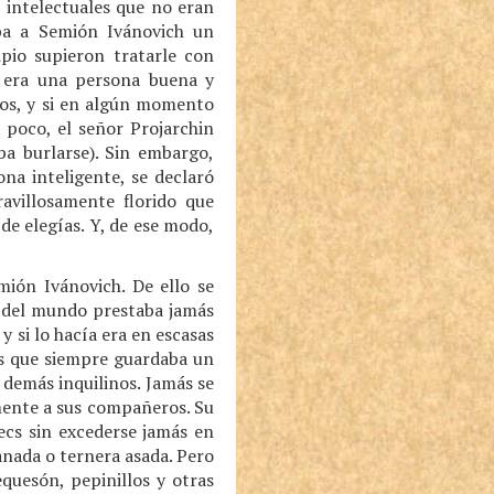
 intelectuales que no eran
aba a Semión Ivánovich un
pio supieron tratarle con
n, era una persona buena y
tos, y si en algún momento
a poco, el señor Projarchin
ba burlarse). Sin embargo,
na inteligente, se declaró
avillosamente florido que
de elegías. Y, de ese modo,
mión Ivánovich. De ello se
a del mundo prestaba jamás
 si lo hacía era en escasas
as que siempre guardaba un
 demás inquilinos. Jamás se
mente a sus compañeros. Su
ecs sin excederse jamás en
anada o ternera asada. Pero
equesón, pepinillos y otras