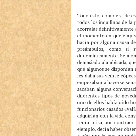
Todo esto, como era de es
todos los inquilinos de la
acorralar definitivamente 
el momento en que empezó 
hacía por alguna causa de
preámbulos, como si su
diplomáticamente, Semión 
demasiado alambicada, que 
que algunos se disponían a
les daba sus veinte cópecs
empezaban a hacerse señas
sacaban alguna conversaci
diferentes tipos de noved
uno de ellos había oído h
funcionarios casados «valí
adquirían con la vida cony
tenía prisa por contraer 
ejemplo, decía haber obse
razón por la que no podía