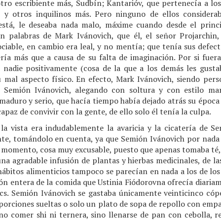
tro escribiente más, Sudbín; Kantarióv, que pertenecía a los
, y otros inquilinos más. Pero ninguno de ellos consider
está, le deseaba nada malo, máxime cuando desde el princi
gún palabras de Mark Ivánovich, que él, el señor Projarchi
ociable, en cambio era leal, y no mentía; que tenía sus defec
ería más que a causa de su falta de imaginación. Por si fuer
nadie positivamente (cosa de la que a los demás les gusta
 mal aspecto físico. En efecto, Mark Ivánovich, siendo perso
Semión Ivánovich, alegando con soltura y con estilo mar
aduro y serio, que hacía tiempo había dejado atrás su época 
apaz de convivir con la gente, de ello solo él tenía la culpa.
la vista era indudablemente la avaricia y la cicatería de Se
nte, tomándolo en cuenta, ya que Semión Ivánovich por nad
n momento, cosa muy excusable, puesto que apenas tomaba té, y
na agradable infusión de plantas y hierbas medicinales, de l
ábitos alimenticios tampoco se parecían en nada a los de los
ón entera de la comida que Ustinia Fiódorovna ofrecía diaria
cs. Semión Ivánovich se gastaba únicamente veinticinco cóp
ía porciones sueltas o solo un plato de sopa de repollo con emp
no comer shi ni ternera, sino llenarse de pan con cebolla, r