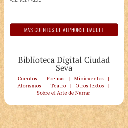
Traducción de F. Cabañas
MÁS CUENTOS DE ALPHONSE DAUDET
Biblioteca Digital Ciudad
Seva
Cuentos
|
Poemas
|
Minicuentos
|
Aforismos
|
Teatro
|
Otros textos
|
Sobre el Arte de Narrar