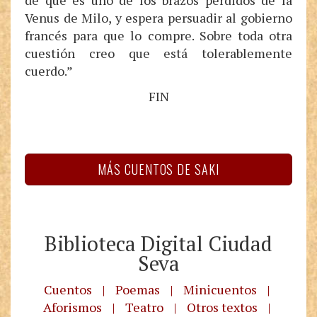
de que es uno de los brazos perdidos de la
Venus de Milo, y espera persuadir al gobierno
francés para que lo compre. Sobre toda otra
cuestión creo que está tolerablemente
cuerdo.”
FIN
MÁS CUENTOS DE SAKI
Biblioteca Digital Ciudad
Seva
Cuentos
|
Poemas
|
Minicuentos
|
Aforismos
|
Teatro
|
Otros textos
|