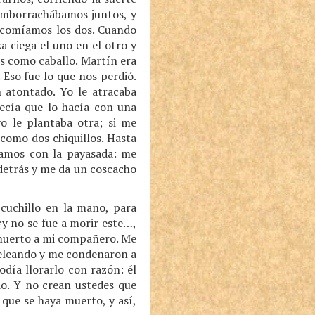
s emborrachábamos juntos, y
, comíamos los dos. Cuando
a ciega el uno en el otro y
s como caballo. Martín era
Eso fue lo que nos perdió.
atontado. Yo le atracaba
ecía que lo hacía con una
o le plantaba otra; si me
 como dos chiquillos. Hasta
zamos con la payasada: me
detrás y me da un coscacho
cuchillo en la mano, para
¿y no se fue a morir este…,
a muerto a mi compañero. Me
peleando y me condenaron a
odía llorarlo con razón: él
o. Y no crean ustedes que
que se haya muerto, y así,