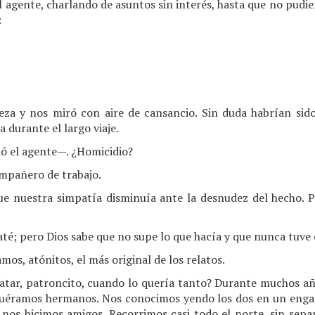
agente, charlando de asuntos sin interés, hasta que no pudie
:
beza y nos miró con aire de cansancio. Sin duda habrían si
 durante el largo viaje.
ó el agente—. ¿Homicidio?
mpañero de trabajo.
ue nuestra simpatía disminuía ante la desnudez del hecho. P
maté; pero Dios sabe que no supe lo que hacía y que nunca tuve 
os, atónitos, el más original de los relatos.
tar, patroncito, cuando lo quería tanto? Durante muchos a
uéramos hermanos. Nos conocimos yendo los dos en un enganc
os hicimos amigos. Recorrimos casi todo el norte, sin separ