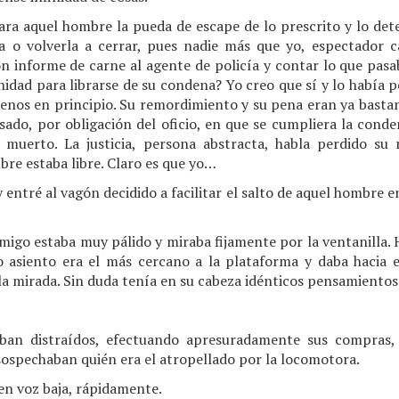
ara aquel hombre la pueda de escape de lo prescrito y lo dete
a o volverla a cerrar, pues nadie más que yo, espectador c
 informe de carne al agente de policía y contar lo que pas
nidad para librarse de su condena? Yo creo que sí y lo había p
menos en principio. Su remordimiento y su pena eran ya bastan
esado, por obligación del oficio, en que se cumpliera la cond
 muerto. La justicia, persona abstracta, habla perdido su 
bre estaba libre. Claro es que yo…
entré al vagón decidido a facilitar el salto de aquel hombre e
amigo estaba muy pálido y miraba fijamente por la ventanilla.
o asiento era el más cercano a la plataforma y daba hacia e
a mirada. Sin duda tenía en su cabeza idénticos pensamientos
ban distraídos, efectuando apresuradamente sus compras,
 sospechaban quién era el atropellado por la locomotora.
en voz baja, rápidamente.