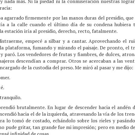
d y nada más. Ni la piedad ni la conmiseración nuestras logr
racia:
ba agarrado firmemente por las manos duras del presidio, que
ía a la calle cuando el último día de su condena hubiera 
la estación iría al presidio, derecho, recto, fatalmente.
distraerme, empecé a silbar y a cantar. Aprovechando el ru
la plataforma, fumando y mirando el paisaje. De pronto, el tr
n y paró. Los vendedores de frutas y fiambres, de dulces, atron
sajeros descendían a comprar. Otros se acercaban a las venta
encargado de la custodia del preso. Me miró al pasar y me dijo:
omer.
é.
tranquilo.
rprendió brutalmente. En lugar de descender hacia el andén de
scendió hacia el de la izquierda, atravesando la vía de los tre
ra lo tomó de costado, echándolo sobre los rieles y pasánd
no pude gritar, tan grande fue mi impresión; pero en medio de
nsé infinidad de cosas.