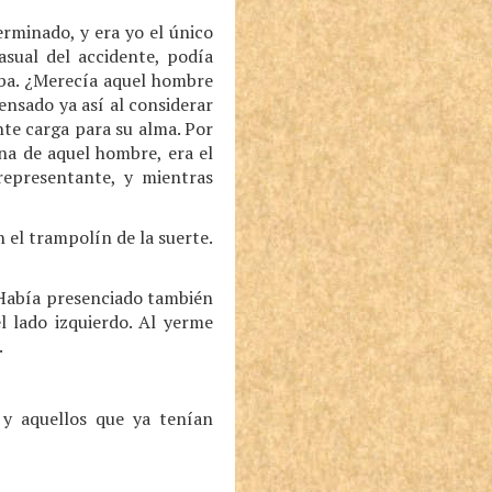
rminado, y era yo el único
asual del accidente, podía
aba. ¿Merecía aquel hombre
ensado ya así al considerar
te carga para su alma. Por
ena de aquel hombre, era el
representante, y mientras
n el trampolín de la suerte.
 Había presenciado también
l lado izquierdo. Al yerme
.
 y aquellos que ya tenían