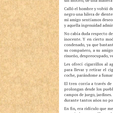
sin motivo, de una manera 
Calló el hombre y volvió d
negro una hilera de diente
mi amigo sentíamos deseos
y aquella ingenuidad admir
No cabía duda respecto de 
inocente. Y en cierto mod
condenado, ya que bastant
su compañero, a su amigo,
risueño, despreocupado, ve
Les ofrecí cigarrillos al
para llevar y retirar el c
coche, parándome a fumar 
El tren corría a través de
prolongan desde los puebli
campos de juego, jardines.
durante tantos años no pod
En fin, era ridículo que m