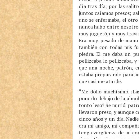
día tras día, por las sali
juntos caíamos presos; sa
uno se enfermaba, el otro 
nunca hubo entre nosotros
muy juguetón y muy travie
Era muy pesado de mano 
también con todas mis fu
piedra. El me daba un pu
pellizcaba lo pellizcaba, 
que una noche, patrón, e
estaba preparando para ac
que casi me aturde.
“Me dolió muchísimo. ¡La
ponerlo debajo de la almoh
tonto leso? Se murió, patr
llevaron preso, y aunque 
cinco años y un día. Nadie
era mi amigo, mi compañe
tenga vergüenza de mi con