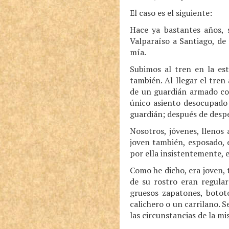
El caso es el siguiente:
Hace ya bastantes años, 
Valparaíso a Santiago, d
mía.
Subimos al tren en la est
también. Al llegar el tre
de un guardián armado con
único asiento desocupado 
guardián; después de despe
Nosotros, jóvenes, llenos
joven también, esposado, e
por ella insistentemente, e
Como he dicho, era joven, 
de su rostro eran regular
gruesos zapatones, botot
calichero o un carrilano. 
las circunstancias de la mi