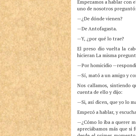
Empezamos a hablar con el 
uno de nosotros preguntó
—¿De dónde vienen?
—De Antofagasta.
—Y, ¿por qué lo trae?
El preso dio vuelta la ca
hicieran La misma pregunta
—Por homicidio —respondi
—Sí, mató a un amigo y co
Nos callamos, sintiendo q
cuenta de ello y dijo:
—Si, así dicen, que yo lo 
Empezó a hablar, y escucham
—¿Cómo lo iba a querer ma
apreciábamos más que si f
desde el primer momento n