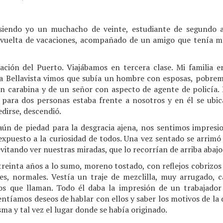
siendo yo un muchacho de veinte, estudiante de segundo 
e vuelta de vacaciones, acompañado de un amigo que tenía 
ación del Puerto. Viajábamos en tercera clase. Mi familia 
n a Bellavista vimos que subía un hombre con esposas, pobr
 carabina y de un señor con aspecto de agente de policía. D
para dos personas estaba frente a nosotros y en él se ubica
dirse, descendió.
 aún de piedad para la desgracia ajena, nos sentimos impres
xpuesto a la curiosidad de todos. Una vez sentado se arrimó 
vitando ver nuestras miradas, que lo recorrían de arriba abajo
treinta años a lo sumo, moreno tostado, con reflejos cobrizos
es, normales. Vestía un traje de mezclilla, muy arrugado, c
os que llaman. Todo él daba la impresión de un trabajador
Sentíamos deseos de hablar con ellos y saber los motivos de la
sma y tal vez el lugar donde se había originado.