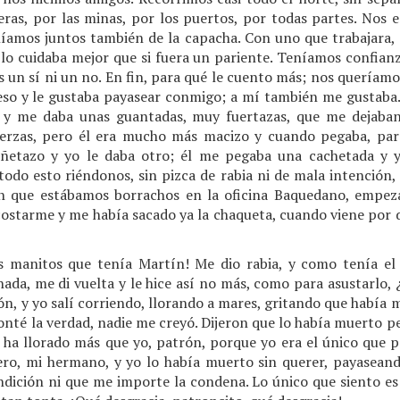
treras, por las minas, por los puertos, por todas partes. No
líamos juntos también de la capacha. Con uno que trabajara
lo cuidaba mejor que si fuera un pariente. Teníamos confianz
 un sí ni un no. En fin, para qué le cuento más; nos queríamo
so y le gustaba payasear conmigo; a mí también me gustaba. 
y me daba unas guantadas, muy fuertazas, que me dejaban 
erzas, pero él era mucho más macizo y cuando pegaba, par
ñetazo y yo le daba otro; él me pegaba una cachetada y y
y todo esto riéndonos, sin pizca de rabia ni de mala intención,
n que estábamos borrachos en la oficina Baquedano, empe
ostarme y me había sacado ya la chaqueta, cuando viene por 
s manitos que tenía Martín! Me dio rabia, y como tenía el 
ada, me di vuelta y le hice así no más, como para asustarlo, 
ón, y yo salí corriendo, llorando a mares, gritando que habí
conté la verdad, nadie me creyó. Dijeron que lo había muerto 
 ha llorado más que yo, patrón, porque yo era el único que p
ro, mi hermano, y yo lo había muerto sin querer, payaseand
dición ni que me importe la condena. Lo único que siento es 