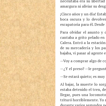
necesitaba era su liberta
amargura ni aliviar su desg
¡Cinco años y un día! Esta
boca oscura y lo devolver
escapatoria para él. Desde 
Para olvidar el asunto y 
cantaba a grito pelado en 
Calera. Entró a la estació
de su mercadería y los pa
bajaba, vi pasar al agente 
—Voy a comprar algo de c
—¿Y el preso? —le pregunt
—Se estará quieto; es muy 
Al bajar, la muerte lo so
estaba detenido el tren, de
llegar, pues una locomoto
trituró horriblemente. Yo 
durante varios segundos pe