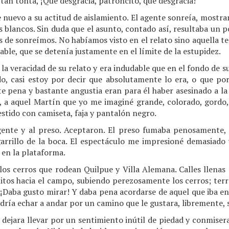
tan tonta, ¡Qué desgracia, patroncito, qué desgracia!
e nuevo a su actitud de aislamiento. El agente sonreía, mostra
s blancos. Sin duda que el asunto, contado así, resultaba un po
 de sonreímos. No habíamos visto en el relato sino aquella t
able, que se detenía justamente en el límite de la estupidez.
la veracidad de su relato y era indudable que en el fondo de s
o, casi estoy por decir que absolutamente lo era, o que p
e pena y bastante angustia eran para él haber asesinado a la
 a aquel Martín que yo me imaginé grande, colorado, gordo,
stido con camiseta, faja y pantalón negro.
 agente y al preso. Aceptaron. El preso fumaba penosamente
igarrillo de la boca. El espectáculo me impresioné demasiado y
en la plataforma.
 los cerros que rodean Quilpue y Villa Alemana. Calles llenas
tos hacia el campo, subiendo perezosamente los cerros; terre
 ¡Daba gusto mirar! Y daba pena acordarse de aquel que iba en 
ría echar a andar por un camino que le gustara, libremente, s
e dejara llevar por un sentimiento inútil de piedad y conmise