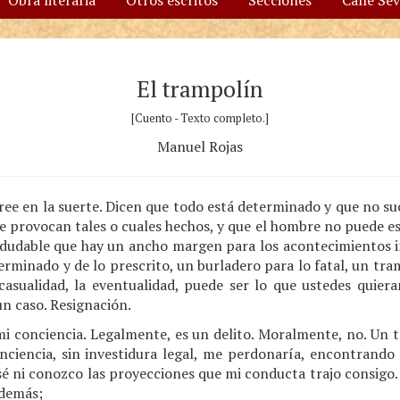
Obra literaria
Otros escritos
Secciones
Calle Se
El trampolín
[Cuento - Texto completo.]
Manuel Rojas
ee en la suerte. Dicen que todo está determinado y que no s
 que provocan tales o cuales hechos, y que el hombre no puede es
indudable que hay un ancho margen para los acontecimientos i
erminado y de lo prescrito, un burladero para lo fatal, un tram
casualidad, la eventualidad, puede ser lo que ustedes quiera
n caso. Resignación.
mi conciencia. Legalmente, es un delito. Moralmente, no. Un 
nciencia, sin investidura legal, me perdonaría, encontrando
sé ni conozco las proyecciones que mi conducta trajo consigo
 demás;