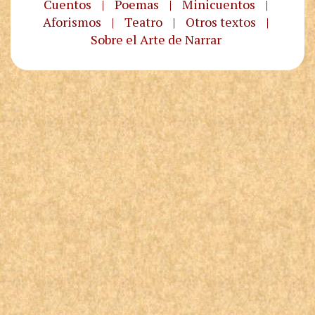
Cuentos
|
Poemas
|
Minicuentos
|
Aforismos
|
Teatro
|
Otros textos
|
Sobre el Arte de Narrar