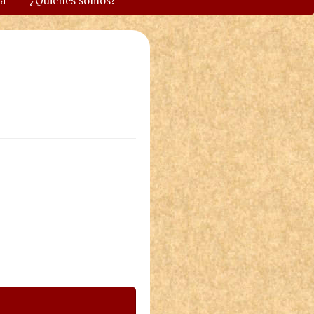
va
¿Quiénes somos?