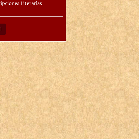
ipciones Literarias
O