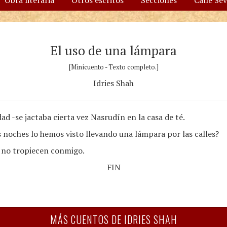
Obra literaria
Otros escritos
Secciones
Calle Se
El uso de una lámpara
[Minicuento - Texto completo.]
Idries Shah
ad -se jactaba cierta vez Nasrudín en la casa de té.
as noches lo hemos visto llevando una lámpara por las calles?
s no tropiecen conmigo.
FIN
MÁS CUENTOS DE IDRIES SHAH