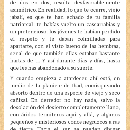
de dos en dos, resulta desfavorablemente
asimétrico. En realidad, lo que te ocurre, viejo
jabalí, es que te han echado de tu familia
patriarcal: te habías vuelto un cascarrabias y
un pretencioso; los jóvenes te habían perdido
el respeto y te daban colmilladas para
apartarte, con el visto bueno de las hembras,
señal de que también ellas estaban bastante
hartas de ti. Y así durante días y días, hasta
que les has abandonado a su suerte.
Y cuando empieza a atardecer, ahí está, en
medio de la planicie de Ibad, comisqueando
absorto dentro de una especie de viejo y seco
cañizal. En derredor no hay nada, salvo la
desolación del desierto completamente llano,
con áridos termiteros aquí y allá, y algunos
pequeños y misteriosos conos negruzcos a ras
de tierra. Hacia el sur, se pueden divisar