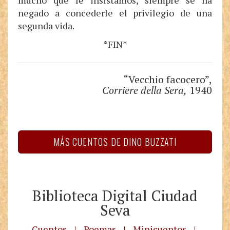
mucho que le insistamos, siempre se ha
negado a concederle el privilegio de una
segunda vida.
*FIN*
“Vecchio facocero”,
Corriere della Sera,
1940
MÁS CUENTOS DE DINO BUZZATI
Biblioteca Digital Ciudad
Seva
Cuentos
|
Poemas
|
Minicuentos
|