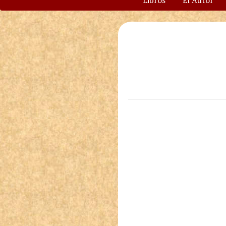
Libros
El Autor