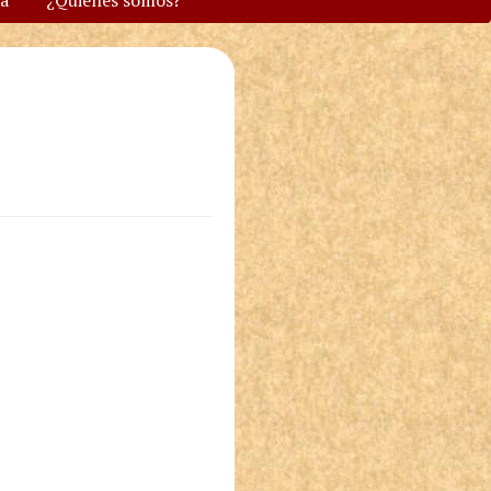
va
¿Quiénes somos?