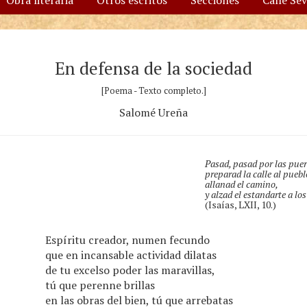
Obra literaria
Otros escritos
Secciones
Calle Se
En defensa de la sociedad
[Poema - Texto completo.]
Salomé Ureña
Pasad, pasad por las puer
preparad la calle al puebl
allanad el camino,
y alzad el estandarte a lo
(Isaías, LXII, 10.)
Espíritu creador, numen fecundo
que en incansable actividad dilatas
de tu excelso poder las maravillas,
tú que perenne brillas
en las obras del bien, tú que arrebatas