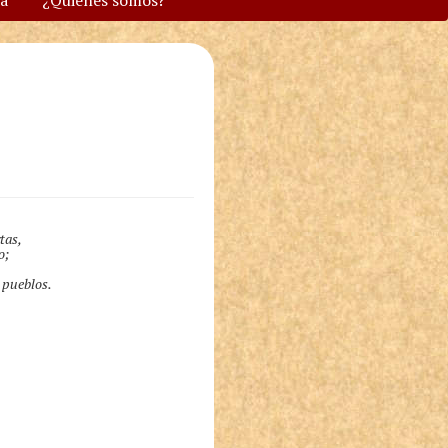
va
¿Quiénes somos?
tas,
o;
s pueblos.