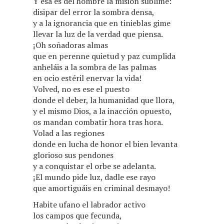
Y esa es del hombre la misión sublime:
disipar del error la sombra densa,
y a la ignorancia que en tinieblas gime
llevar la luz de la verdad que piensa.
¡Oh soñadoras almas
que en perenne quietud y paz cumplida
anheláis a la sombra de las palmas
en ocio estéril enervar la vida!
Volved, no es ese el puesto
donde el deber, la humanidad que llora,
y el mismo Dios, a la inacción opuesto,
os mandan combatir hora tras hora.
Volad a las regiones
donde en lucha de honor el bien levanta
glorioso sus pendones
y a conquistar el orbe se adelanta.
¡El mundo pide luz, dadle ese rayo
que amortiguáis en criminal desmayo!
Habite ufano el labrador activo
los campos que fecunda,