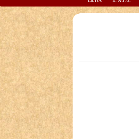
Libros
El Autor