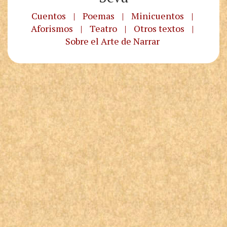
Cuentos
|
Poemas
|
Minicuentos
|
Aforismos
|
Teatro
|
Otros textos
|
Sobre el Arte de Narrar