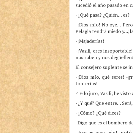
sucedió el año pasado en c
-¿Qué pasa? ¿Quién… es?
-¡Dios mío! No oye… Pero
Pelagia tendrá miedo y…¡la 
-¡Majaderías!
-¡Vasili, eres insoportabl
nos roben y nos degüellen
El consejero suplente se 
-¡Dios mío, qué seres! -g
tonterías!
-Te lo juro, Vasili; he vis
-¿Y qué? Que entre… Será, 
-¿Cómo? ¿Qué dices?
-Digo que es el bombero de 
-¡Eso es peor aún! -gritó