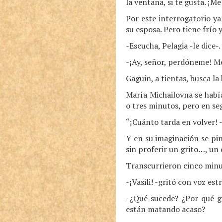
la ventana, si te gusta. ¡Me
Por este interrogatorio y
su esposa. Pero tiene frío 
-Escucha, Pelagia -le dice-
-¡Ay, señor, perdóneme! Me 
Gaguin, a tientas, busca la 
María Michailovna se había
o tres minutos, pero en se
“¡Cuánto tarda en volver! -
Y en su imaginación se pi
sin proferir un grito…, un
Transcurrieron cinco minut
-¡Vasili! -gritó con voz estr
-¿Qué sucede? ¿Por qué gr
están matando acaso?