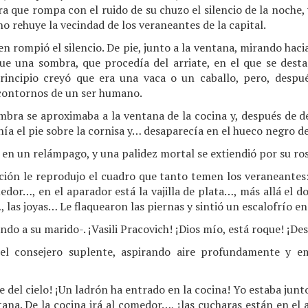
a que rompa con el ruido de su chuzo el silencio de la noche, 
 no rehuye la vecindad de los veraneantes de la capital.
n rompió el silencio. De pie, junto a la ventana, mirando haci
que una sombra, que procedía del arriate, en el que se dest
 principio creyó que era una vaca o un caballo, pero, despué
 contornos de un ser humano.
mbra se aproximaba a la ventana de la cocina y, después de d
nía el pie sobre la cornisa y… desaparecía en el hueco negro de
o en un relámpago, y una palidez mortal se extiendió por su ro
ción le reprodujo el cuadro que tanto temen los veraneantes: 
medor…, en el aparador está la vajilla de plata…, más allá el 
las joyas… Le flaquearon las piernas y sintió un escalofrío en
do a su marido-. ¡Vasili Pracovich! ¡Dios mío, está roque! ¡Despi
el consejero suplente, aspirando aire profundamente y e
 del cielo! ¡Un ladrón ha entrado en la cocina! Yo estaba junto 
tana. De la cocina irá al comedor…, ¡las cucharas están en el 