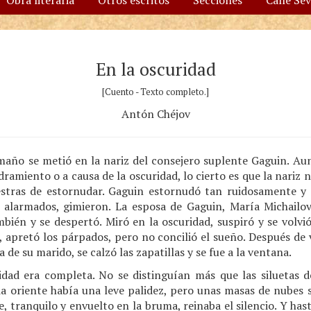
Obra literaria
Otros escritos
Secciones
Calle Se
En la oscuridad
[Cuento - Texto completo.]
Antón Chéjov
ño se metió en la nariz del consejero suplente Gaguin. Aun
ramiento o a causa de la oscuridad, lo cierto es que la nariz 
stras de estornudar. Gaguin estornudó tan ruidosamente y 
, alarmados, gimieron. La esposa de Gaguin, María Michailo
bién y se despertó. Miró en la oscuridad, suspiró y se volvió
, apretó los párpados, pero no concilió el sueño. Después de v
de su marido, se calzó las zapatillas y se fue a la ventana.
ridad era completa. No se distinguían más que las siluetas de
ia oriente había una leve palidez, pero unas masas de nubes 
e, tranquilo y envuelto en la bruma, reinaba el silencio. Y has