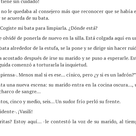
 tiene sin cuidado!
a no le quedaba al consejero más que reconocer que se había e
y se acuerda de su bata.
. Cogiste mi bata para limpiarla. ¿Dónde está?
olvidé de ponerla de nuevo en la silla. Está colgada aquí en un
bata alrededor de la estufa, se la pone y se dirige sin hacer rui
 acostado después de irse su marido y se puso a esperarle. E
guida comenzó a torturarla la inquietud.
piensa-. Menos mal si es ese… cínico, pero ¿y si es un ladrón?”
nta una nueva escena: su marido entra en la cocina oscura…
 charco de sangre…
os, cinco y medio, seis… Un sudor frío perló su frente.
idente-. ¡Vasili!
itas? Estoy aquí… -le contestó la voz de su marido, al tiem