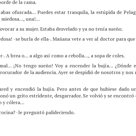
borde de la cama.
stabas ofuscada… Puedes estar tranquila, la estúpida de Pelag
na miedosa…, una!…
rovocar a su mujer. Estaba desvelado y ya no tenía sueño.
dosa! -se burla de ella-. Mañana vete a ver al doctor para que
r-. A brea o… a algo así como a cebolla…, a sopa de coles.
mal… ¡No tengo sueño! Voy a encender la bujía… ¿Dónde est
procurador de la audiencia. Ayer se despidió de nosotros y nos 
red y encendió la bujía. Pero antes de que hubiese dado u
esonó un grito estridente, desgarrador. Se volvió y se encontró
o y cólera…
 cocina? -le preguntó palideciendo.