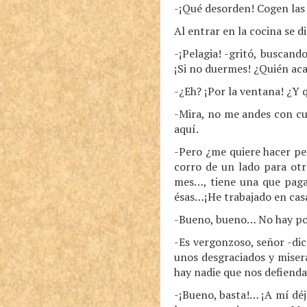
-¡Qué desorden! Cogen las c
Al entrar en la cocina se d
-¡Pelagia! -gritó, buscand
¡Si no duermes! ¿Quién aca
-¿Eh? ¡Por la ventana! ¿Y 
-Mira, no me andes con cue
aquí.
-Pero ¿me quiere hacer pe
corro de un lado para otr
mes…, tiene una que paga
ésas…¡He trabajado en cas
-Bueno, bueno… No hay por
-Es vergonzoso, señor -dic
unos desgraciados y miser
hay nadie que nos defienda
-¡Bueno, basta!… ¡A mí dé