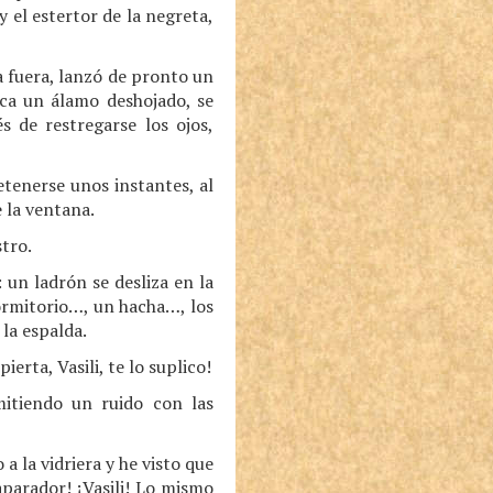
y el estertor de la negreta,
a fuera, lanzó de pronto un
aca un álamo deshojado, se
s de restregarse los ojos,
etenerse unos instantes, al
 la ventana.
stro.
un ladrón se desliza en la
dormitorio…, un hacha…, los
 la espalda.
erta, Vasili, te lo suplico!
mitiendo un ruido con las
a la vidriera y he visto que
aparador! ¡Vasili! Lo mismo