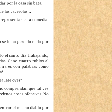
ar por la casa sin bata.
 de las cacerolas…
e representar esta comedia!
o se le ha perdido nada por
o el santo día trabajando,
ias. Gano cuatro rublos al
onra es con palabras como
a!
e! ¿Me oyes?
y no comprendan que tal vez
cirnos cosas ofensivas. No
entrar el mismo diablo por