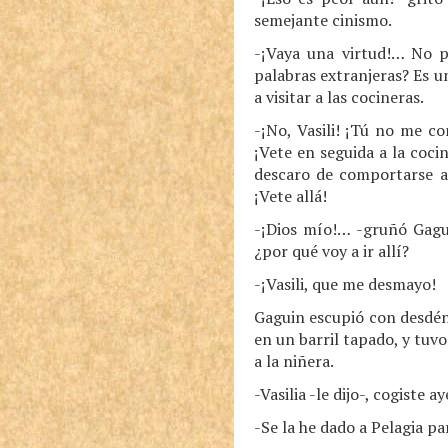
semejante cinismo.
-¡Vaya una virtud!… No p
palabras extranjeras? Es 
a visitar a las cocineras.
-¡No, Vasili! ¡Tú no me c
¡Vete en seguida a la coci
descaro de comportarse a
¡Vete allá!
-¡Dios mío!… -gruñó Gagui
¿por qué voy a ir allí?
-¡Vasili, que me desmayo!
Gaguin escupió con desdén, 
en un barril tapado, y tuvo
a la niñera.
-Vasilia -le dijo-, cogiste 
-Se la he dado a Pelagia pa