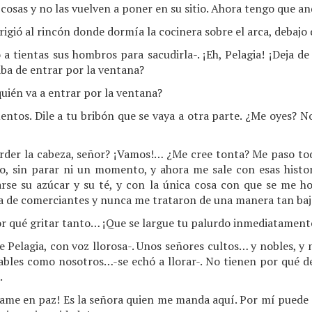
osas y no las vuelven a poner en su sitio. Ahora tengo que and
irigió al rincón donde dormía la cocinera sobre el arca, debajo
o a tientas sus hombros para sacudirla-. ¡Eh, Pelagia! ¡Deja d
ba de entrar por la ventana?
quién va a entrar por la ventana?
ntos. Dile a tu bribón que se vaya a otra parte. ¿Me oyes? N
rder la cabeza, señor? ¡Vamos!… ¿Me cree tonta? Me paso tod
o, sin parar ni un momento, y ahora me sale con esas histor
rse su azúcar y su té, y con la única cosa con que se me h
a de comerciantes y nunca me trataron de una manera tan baj
 qué gritar tanto… ¡Que se largue tu palurdo inmediatament
e Pelagia, con voz llorosa-. Unos señores cultos… y nobles, 
ables como nosotros…-se echó a llorar-. No tienen por qué de
.
jame en paz! Es la señora quien me manda aquí. Por mí puede 