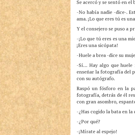
Se acercó y se sentó en el 
-No había nadie -dice-. E
ama. ¡Lo que eres tú es u
Y el consejero se puso a p
-¡Lo que tú eres es una mie
¡Eres una sicópata!
-Huele a brea -dice su muje
-Sí… Hay algo que huele 
enseñar la fotografía del 
con su autógrafo.
Raspó un fósforo en la pa
fotografía, detrás de él r
con gran asombro, espant
-¿Has cogido la bata en la
-¿Por qué?
-¡Mírate al espejo!