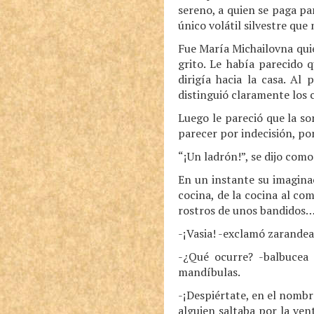
sereno, a quien se paga par
único volátil silvestre que
Fue María Michailovna quie
grito. Le había parecido 
dirigía hacia la casa. Al
distinguió claramente los
Luego le pareció que la so
parecer por indecisión, po
“¡Un ladrón!”, se dijo com
En un instante su imagina
cocina, de la cocina al co
rostros de unos bandidos…, 
-¡Vasia! -exclamó zarandean
-¿Qué ocurre? -balbucea 
mandíbulas.
-¡Despiértate, en el nombre
alguien saltaba por la ven