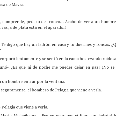
asa de Mavra.
, comprende, pedazo de tronco… Acabo de ver a un hombre 
vasija de plata está en el aparador!
e! Te digo que hay un ladrón en casa y tú duermes y roncas. ¿
?
incorporó lentamente y se sentó en la cama bostezando ruidos
ruñó-. ¿Es que ni de noche me puedes dejar en paz? ¡No se
to a un hombre entrar por la ventana.
seguramente, el bombero de Pelagia que viene a verla.
Pelagia que viene a verla.
 María Michailovna-. ¡Eso es peor que si fuera un ladrón!