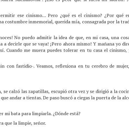
ermitir ese cinismo… Pero ¿qué es el cinismo? ¿Por qué e
una costumbre inmemorial, querida mía, consagrada por la trad
onoces! No puedo admitir la idea de que, en mi casa, una c
na a decirle que se vaya! ¡Pero ahora mismo! Y mañana yo dir
sí. Cuando me muera puedes tolerar en tu casa el cinismo, 
n con fastidio-. Veamos, reflexiona en tu cerebro de mujer
se calzó las zapatillas, escupió otra vez y se dirigió a la co
 que andar a tientas. De paso buscó a ciegas la puerta de la al
ayer mi bata para limpiarla. ¿Dónde está?
ra que la limpie, señor.