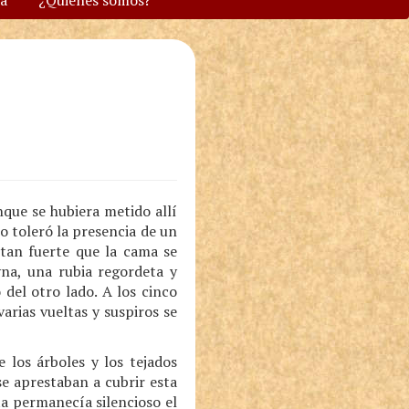
va
¿Quiénes somos?
que se hubiera metido allí
no toleró la presencia de un
tan fuerte que la cama se
vna, una rubia regordeta y
 del otro lado. A los cinco
arias vueltas y suspiros se
 los árboles y los tejados
se aprestaban a cubrir esta
ta permanecía silencioso el