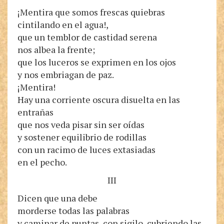
¡Mentira que somos frescas quiebras
cintilando en el agua!,
que un temblor de castidad serena
nos albea la frente;
que los luceros se exprimen en los ojos
y nos embriagan de paz.
¡Mentira!
Hay una corriente oscura disuelta en las
entrañas
que nos veda pisar sin ser oídas
y sostener equilibrio de rodillas
con un racimo de luces extasiadas
en el pecho.
III
Dicen que una debe
morderse todas las palabras
y caminar de puntas, con sigilo, cubriendo las