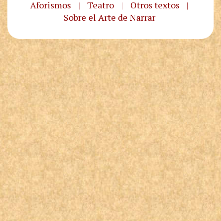
Aforismos
|
Teatro
|
Otros textos
|
Sobre el Arte de Narrar