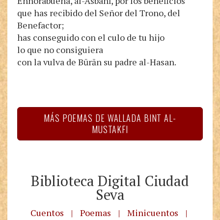
Enhorabuena, al-Asbahī, por los beneficios
que has recibido del Señor del Trono, del
Benefactor;
has conseguido con el culo de tu hijo
lo que no consiguiera
con la vulva de Būrān su padre al-Hasan.
MÁS POEMAS DE WALLADA BINT AL-
MUSTAKFI
Biblioteca Digital Ciudad
Seva
Cuentos
|
Poemas
|
Minicuentos
|