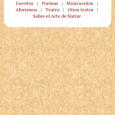
Cuentos
|
Poemas
|
Minicuentos
|
Aforismos
|
Teatro
|
Otros textos
|
Sobre el Arte de Narrar