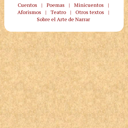
Cuentos
|
Poemas
|
Minicuentos
|
Aforismos
|
Teatro
|
Otros textos
|
Sobre el Arte de Narrar