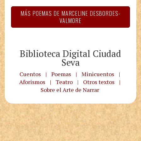
MÁS POEMAS DE MARCELINE DESBORDES-
VALMORE
Biblioteca Digital Ciudad
Seva
Cuentos
|
Poemas
|
Minicuentos
|
Aforismos
|
Teatro
|
Otros textos
|
Sobre el Arte de Narrar