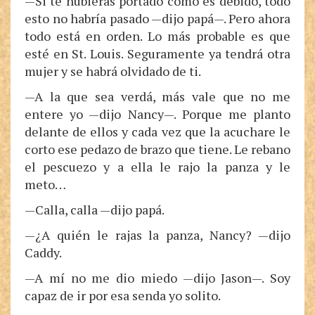
—Si te hubieras portado como es debido, todo
esto no habría pasado —dijo papá—. Pero ahora
todo está en orden. Lo más probable es que
esté en St. Louis. Seguramente ya tendrá otra
mujer y se habrá olvidado de ti.
—A la que sea verdá, más vale que no me
entere yo —dijo Nancy—. Porque me planto
delante de ellos y cada vez que la acuchare le
corto ese pedazo de brazo que tiene. Le rebano
el pescuezo y a ella le rajo la panza y le
meto…
—Calla, calla —dijo papá.
—¿A quién le rajas la panza, Nancy? —dijo
Caddy.
—A mí no me dio miedo —dijo Jason—. Soy
capaz de ir por esa senda yo solito.