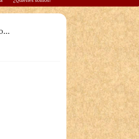
va
¿Quiénes somos?
to…