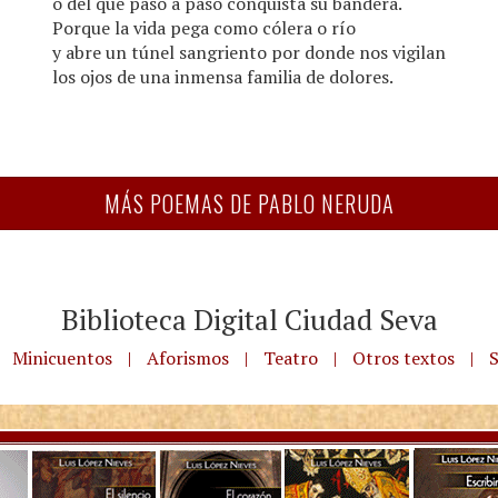
o del que paso a paso conquista su bandera.
Porque la vida pega como cólera o río
y abre un túnel sangriento por donde nos vigilan
los ojos de una inmensa familia de dolores.
MÁS POEMAS DE PABLO NERUDA
Biblioteca Digital Ciudad Seva
Minicuentos
|
Aforismos
|
Teatro
|
Otros textos
|
S