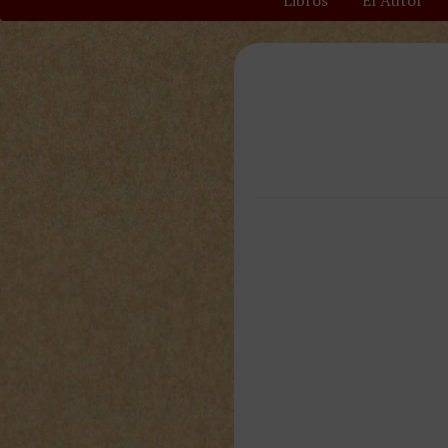
Libros
El Autor