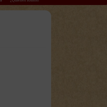
va
¿Quiénes somos?