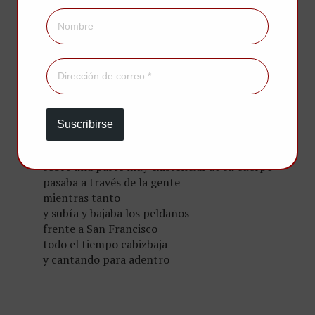
y mientras los mirones seguían mirando
a San Francisco
con sus brazos extendidos
hacia los pájaros que no estaban allí
una muy alta y muy desnuda
joven virgen
con una muy larga y muy lisa
melena
Suscribirse
y llevando sólo un pequeñísimo
nido de pájaro
sobre una parte muy existencial de su cuerpo
pasaba a través de la gente
mientras tanto
y subía y bajaba los peldaños
frente a San Francisco
todo el tiempo cabizbaja
y cantando para adentro