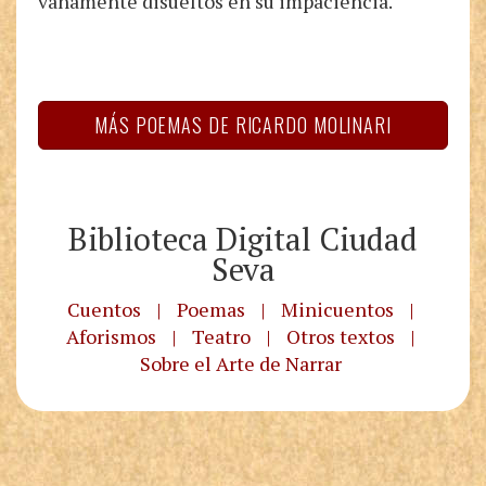
vanamente disueltos en su impaciencia.
MÁS POEMAS DE RICARDO MOLINARI
Biblioteca Digital Ciudad
Seva
Cuentos
|
Poemas
|
Minicuentos
|
Aforismos
|
Teatro
|
Otros textos
|
Sobre el Arte de Narrar