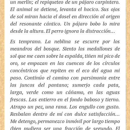
un merlín; el repiqueteo de un pájaro carpintero.
El animal se detiene, levanta el hocico. Sus ojos
de sol miran hacia el dosel en dirección al origen
del resonante cántico. Un pájaro bobo lo mira
desde la altura. El perro ignora la distracción…
Es temprano. La neblina se escurre por los
meandros del bosque. Siento los medallones de
sol que me caen sobre la espalda, tiñen mi pico de
oro, se empozan en las cuencas de los círculos
concéntricos que repiten en el eco del agua mi
paso. Continúo el camino con parsimonia entre
los juncos del pantano; sumerjo cada pata,
larga, verde como un cáñamo, en las aguas
frescas. Las entierro en el fondo baboso y tierno.
Atrapo un pez, una rana. Los engullo con gusto.
Resbalan dentro de mí con dulce satisfacción…
Me detengo, permanezco inmóvil por largo tiempo
(bien pudiera ser una fracción de segundo. El