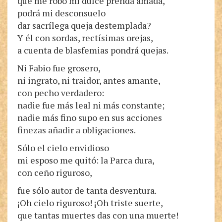
que me robó mi dulce prenda amada,
podrá mi desconsuelo
dar sacrílega queja destemplada?
Y él con sordas, rectísimas orejas,
a cuenta de blasfemias pondrá quejas.
Ni Fabio fue grosero,
ni ingrato, ni traidor, antes amante,
con pecho verdadero:
nadie fue más leal ni más constante;
nadie más fino supo en sus acciones
finezas añadir a obligaciones.
Sólo el cielo envidioso
mi esposo me quitó: la Parca dura,
con ceño riguroso,
fue sólo autor de tanta desventura.
¡Oh cielo riguroso! ¡Oh triste suerte,
que tantas muertes das con una muerte!