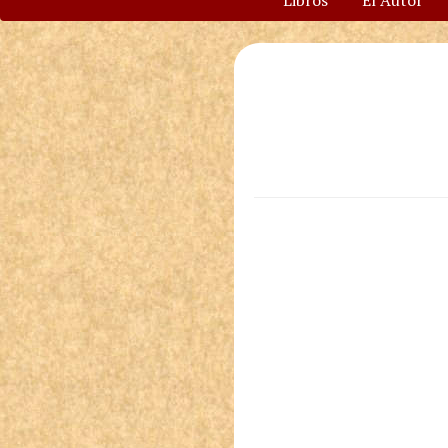
Libros
El Autor