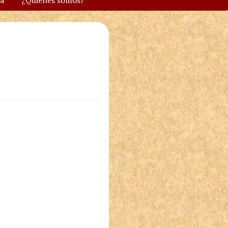
va
¿Quiénes somos?